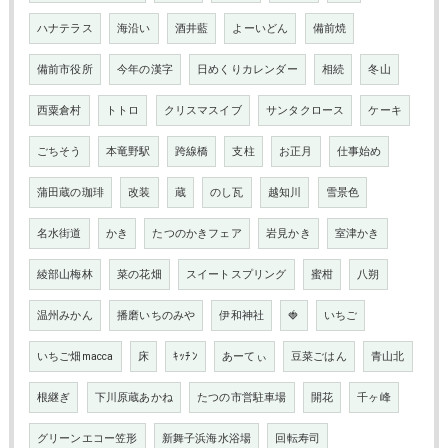
ハナテラス
海沿い
酒井藍
よーいどん
備前焼
備前市役所
今年の漢字
日めくりカレンダー
相続
冬山
西粟倉村
トトロ
クリスマスイブ
サンタクロース
ケーキ
ごちそう
本竜野駅
跨線橋
支柱
お正月
仕事始め
蒲田蔵の珈琲
改装
蔵
のし瓦
越知川
雪景色
名水街道
かき
たつのかきフェア
岩見かき
室津かき
綾部山梅林
菜の花畑
スイートスプリング
蜜柑
八朔
温州みかん
播磨いちのみや
伊和神社
🍓
いちご
いちご畑macca
床
ｷｯﾁﾝ
あーてぃ
豆菜ごはん
青山北
根継ぎ
下川原蔵あかね
たつの市営駐車場
開花
千ヶ峰
グリーンエコー笠形
新舞子浜海水浴場
回転寿司