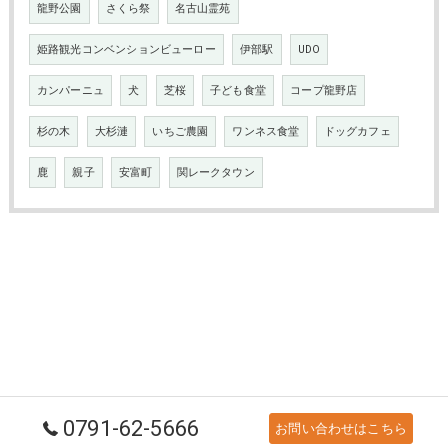
龍野公園
さくら祭
名古山霊苑
姫路観光コンベンションビューロー
伊部駅
UDO
カンパーニュ
犬
芝桜
子ども食堂
コープ龍野店
杉の木
大杉漣
いちご農園
ワンネス食堂
ドッグカフェ
鹿
親子
安富町
関レークタウン
0791-62-5666
お問い合わせはこちら