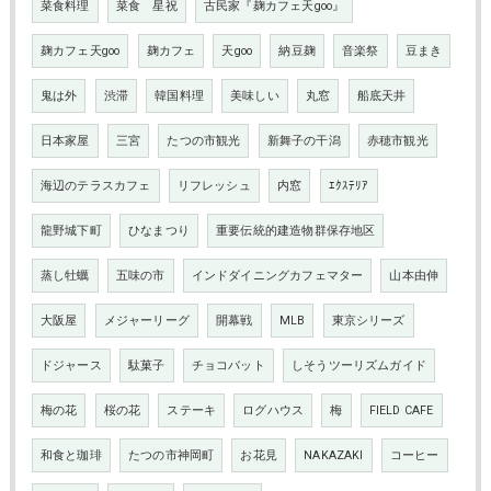
菜食料理
菜食 星祝
古民家『麹カフェ天goo』
麹カフェ天goo
麹カフェ
天goo
納豆麹
音楽祭
豆まき
鬼は外
渋滞
韓国料理
美味しい
丸窓
船底天井
日本家屋
三宮
たつの市観光
新舞子の干潟
赤穂市観光
海辺のテラスカフェ
リフレッシュ
内窓
ｴｸｽﾃﾘｱ
龍野城下町
ひなまつり
重要伝統的建造物群保存地区
蒸し牡蠣
五味の市
インドダイニングカフェマター
山本由伸
大阪屋
メジャーリーグ
開幕戦
MLB
東京シリーズ
ドジャース
駄菓子
チョコバット
しそうツーリズムガイド
梅の花
桜の花
ステーキ
ログハウス
梅
FIELD CAFE
和食と珈琲
たつの市神岡町
お花見
NAKAZAKI
コーヒー