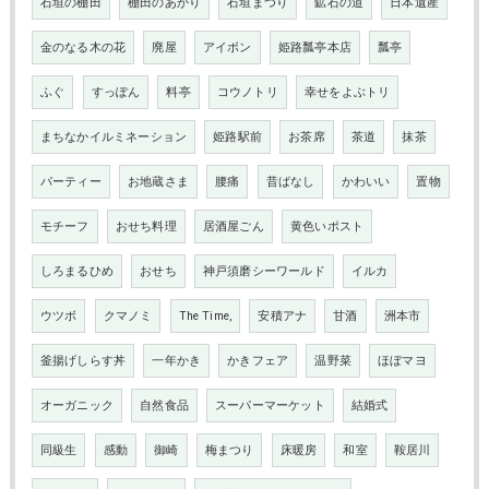
石垣の棚田
棚田のあかり
石垣まつり
鉱石の道
日本遺産
金のなる木の花
廃屋
アイボン
姫路瓢亭本店
瓢亭
ふぐ
すっぽん
料亭
コウノトリ
幸せをよぶトリ
まちなかイルミネーション
姫路駅前
お茶席
茶道
抹茶
パーティー
お地蔵さま
腰痛
昔ばなし
かわいい
置物
モチーフ
おせち料理
居酒屋ごん
黄色いポスト
しろまるひめ
おせち
神戸須磨シーワールド
イルカ
ウツボ
クマノミ
The Time,
安積アナ
甘酒
洲本市
釜揚げしらす丼
一年かき
かきフェア
温野菜
ほぼマヨ
オーガニック
自然食品
スーパーマーケット
結婚式
同級生
感動
御崎
梅まつり
床暖房
和室
鞍居川