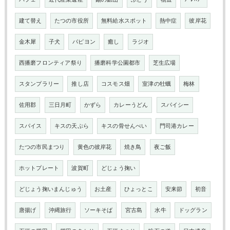
建て替え
たつの市役所
無料給水スポット
熱中症
彼岸花
金木犀
子犬
パピヨン
癒し
ラジオ
西播磨フロンティア祭り
播磨科学公園都市
芝生広場
スタンプラリー
推し店
コスモス畑
室津の牡蠣
梅林
佐用郡
三日月町
かずら
カレーうどん
スパイシー
スパイス
キスの天ぷら
キスの骨せんべい
門司港カレー
たつの市民まつり
黄色の彼岸花
焼き鳥
夜ご飯
ホットプレート
波賀町
どじょう掬い
どじょう掬いまんじゅう
お土産
ひょっとこ
安来節
初音
唐揚げ
沖縄旅行
ソーキそば
宮古島
水牛
ドッグラン