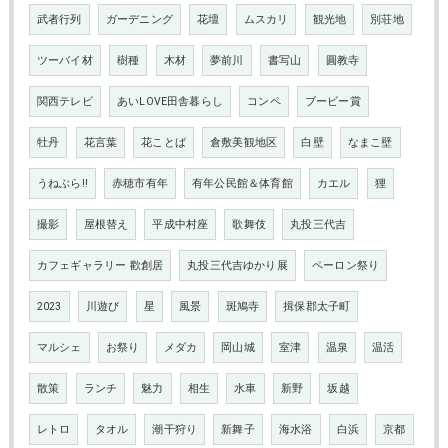
武者行列
ガーデニング
花壇
ムスカリ
観光地
別荘地
ツーバイ材
樹種
木材
夢前川
書写山
圓教寺
関西テレビ
あいLOVE田舎暮らし
コンペ
ブービー賞
牡丹
花言葉
花ことば
倉敷美観地区
白壁
なまこ壁
うねぶら‼
赤穂市有年
有年公民館＆体育館
カエル
狸
撮影
屋根替え
平成中村座
歌舞伎
丸投三代吉
カフェギャラリー 歡創居
丸投三代吉ゆかり展
ペーロン祭り
2023
川遊び
星
風景
斑鳩寺
揖保郡太子町
マルシェ
お祭り
メダカ
岡山城
室津
温泉
温活
散策
ランチ
魅力
相生
水車
新野
坂越
レトロ
タオル
潮干狩り
新舞子
海水浴
白浜
京都