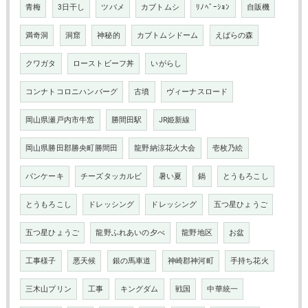
青梅
3日干し
ツバメ
カブトムシ
ﾘﾉﾍﾞｰｼｮﾝ
自販機
満奇洞
洞窟
神秘的
カブトムシドーム
えばらの森
クワガタ
ローストビーフ丼
いがらし
コンナトコロニハンバーグ
古墳
ヴィーナスロード
岡山県瀬戸内市牛窓
勝間田駅
JR姫新線
岡山県勝田郡勝央町勝間田
龍野納涼花火大会
壱枚乃絵
パンケーキ
チーズタッカルビ
暑い夏
鍋
とうもろこし
とうもろこし
ドレッシング
ドレッシング
五つ星ひょうご
五つ星ひょうご
龍野ふれあいの夕べ
龍野地区
お盆
工事様子
悪天候
銀の馬車道
神崎郡神河町
手持ち花火
三木山プリン
工事
キングダム
戦国
中華統一