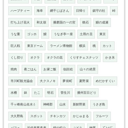
ハーブティー
海幸
網干じばさん
日帰り
鎮守の社
峠
打ち上げ花火
和太鼓
播磨国の一の宮
鶴石
鰻の成瀬
うな重
ゴッホ
鰻
うなぎ亭一座
土用の丑
東京
巨人戦
東京ドーム
ラーメン博物館
横浜
桃
カット
くし切り
オクラ
オクラの花
くりすチェスナッツ
かき氷
焼肉
夜ごはん
お家ご飯
似顔絵
山々の絶景
市川町観光協会
大クスノキ
夢前町
夏野菜
めだかすくい
水槽
鉢
たこ
明石
菅生川
播州百日どり
千ヶ峰南山名水💧
神崎郡
山水
新鮮野菜
うさぎ島
大久野島
スポット
チキンカツ
かじゅまる
フルーツ
パフェ
近代産業遺産
錫の鉱山
ぶどう
物置
ﾌﾟﾚﾊﾌﾞ