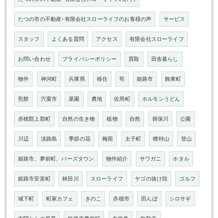
たつの市の不動産･有限会社スローライフのお客様の声
サービス
スタッフ
よくある質問
アクセス
有限会社スローライフ
お問い合わせ
プライバシーポリシー
買取
田舎暮らし
物件
神河町
兵庫県
移住
筍
姫路市
飾東町
煎餅
宍粟市
菜園
農地
佐用町
ホルモンうどん
赤穂郡上郡町
自然の生き物
植物
自然
揖保川
公園
川辺
淡路島
季節の花
梅雨
太子町
檀特山
登山
姫路市、夢前町、バーズタウン
物件紹介
サワガニ
ホタル
姫路市安富町
林田川
スローライフ
ヤゴの抜け殻
ゴルフ
城下町
町家カフェ
きのこ
赤穂市
田んぼ
シロサギ