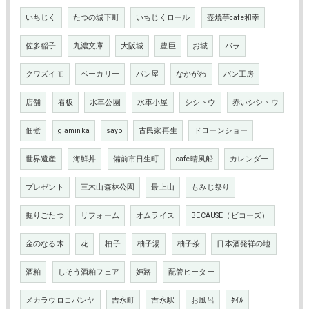
いちじく
たつの城下町
いちじくロール
壺焼芋cafe和幸
佐多稲子
九濃文庫
大阪城
豊臣
お城
バラ
クワズイモ
ベーカリー
パン屋
なかがわ
パン工房
店舗
看板
水車公園
水車小屋
シシトウ
赤いシシトウ
佃煮
glaminka
sayo
古民家再生
ドローンショー
世界遺産
海鮮丼
備前市日生町
cafe晴風船
カレンダー
プレゼント
三木山森林公園
最上山
もみじ祭り
掘りごたつ
リフォーム
オムライス
BECAUSE（ビコーズ）
金のなる木
花
柚子
柚子湯
柚子茶
日本酒発祥の地
酒粕
しそう酒粕フェア
姫路
配管ヒーター
メカラウロコパンヤ
吉永町
吉永駅
お風呂
ﾀｲﾙ