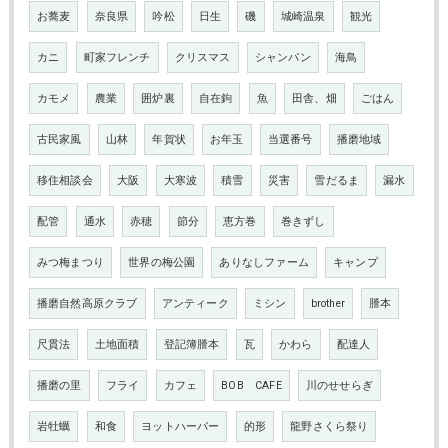
お蕎麦
奈良県
吟松
日生
磯
城崎温泉
観光
カニ
町家フレンチ
クリスマス
シャンパン
海鳥
カモメ
農業
囲炉裏
自在鉤
魚
田舎、畑
ごはん
古民家風
山林
年賀状
お年玉
当選番号
播磨地域
移住相談会
大阪
大寒波
積雪
災害
雪だるま
漏水
配管
通水
赤穂
節分
恵方巻
巻きずし
みつ梅まつり
世界の梅公園
ありなしファーム
キャンプ
播磨自然高原クラブ
アンティーク
ミシン
brother
謄本
尺貫法
土地面積
登記簿謄本
瓦
かわら
配達人
播磨の里
フライ
カフェ
BOB CAFE
川のせせらぎ
岩牡蠣
和食
ヨットハーバー
的形
龍野さくら祭り