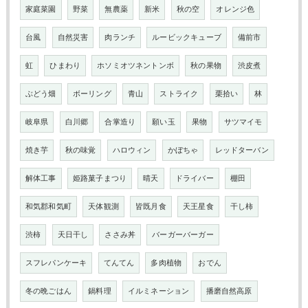
家庭菜園
野菜
無農薬
新米
秋の空
オレンジ色
台風
自然災害
肉ランチ
ルービックキューブ
備前市
虹
ひまわり
ホソミオツネントンボ
秋の果物
渋皮煮
ぶどう畑
ボーリング
青山
ストライク
栗拾い
林
岐阜県
白川郷
合掌造り
願い玉
果物
サツマイモ
焼き芋
秋の味覚
ハロウィン
かぼちゃ
レッドターバン
解体工事
姫路菓子まつり
晴天
ドライバー
棚田
和気郡和気町
天体観測
皆既月食
天王星食
干し柿
渋柿
天日干し
ささみ丼
バーガーバーガー
スフレパンケーキ
てんてん
多肉植物
おでん
冬の晩ごはん
鍋料理
イルミネーション
播磨自然高原