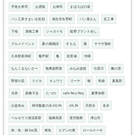
手巻き寿司
お洒落
お寿司
まほろばの湯
パン工房すまいる笑顔
相生市矢野町
パン屋さん
瓦工事
下地
屋根工事
ジャガイモ
龍野ブランドめし
グルメイベント
夏の風物詩
すもも
蓮
ヤマサ蒲鉾
久米郡美咲町
亀甲駅
亀
首里城
沖縄
なんくるないさー
無農薬野菜
みなみ波賀
引原川
楓の里
野菜の花
スイカ
キュウリ
ゴーヤ
喉
乾燥
夏風邪
冷房
新舞子浜
たつの
cafe Pery Pery
夏季休暇
お盆休み
神河飯森の水JULIN
JULIN
天然水
名水
ペルセウス座流星群
砥峰高原
星空観察
津山市
肉・魚・鍋 Dai黒
稚魚
エデンの東
ロールケーキ