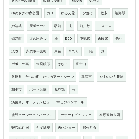
玄関からの風景
姫路市夢前町
布袋像
弥勒寺
ゆめさきの森公園
カメ
ゆるん堂
夕焼け
散歩
姫路駅
姫路城
展望デッキ
駅前
滝
河川敷
コスモス
御津町
道の駅みつ
海
BBQ
下地窓
古民家
釣り
渓谷
宍粟市一宮町
景色
草刈り
田舎
畑
ポポーの実
塩見饅頭
きなこ
富士山
兵庫県、たつの市、たつのアートシーン
真庭市
やまのいも銀沫
相生市
ボート公園
風見鶏
秋
淡路島、オーシャンビュー、幸せのパンケーキ
龍野クラシックアネックス
デザートビュッフェ
家原遺跡公園
竪穴式住居
ヤギ除草
天体ショー
部分月食