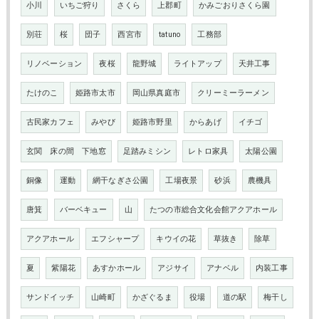
小川
いちご狩り
さくら
上郡町
かみごおりさくら園
別荘
桜
団子
西宮市
tatuno
工務部
リノベーション
夜桜
龍野城
ライトアップ
天井工事
たけのこ
姫路市太市
岡山県真庭市
クリーミーラーメン
古民家カフェ
みやび
姫路市野里
からあげ
イチゴ
玄関 床の間 下地窓
足踏みミシン
レトロ家具
太陽公園
銅像
運動
網干なぎさ公園
工場夜景
砂浜
農機具
唐箕
バーベキュー
山
たつの市総合文化会館アクアホール
アクアホール
エフシャープ
キウイの花
草抜き
除草
夏
紫陽花
あすかホール
アジサイ
アナベル
内装工事
サンドイッチ
山崎町
かざぐるま
役場
道の駅
梅干し