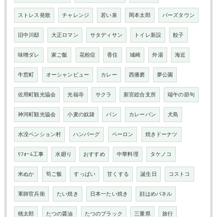
ストレス発散
チャレンジ
若い泉
岡本太郎
バーズタウン
旧中川邸
大正ロマン
サタディサン
トイレ新設
餃子
味噌ダレ
家ご飯
花粉症
香住
城崎
外湯
海近
牛窓町
オーシャンビュー
カレー
西播磨
夢公園
佐用町観光協会
光福寺
サクラ
新宮総合支所
端午の節句
神河町観光協会
小麦の奴隷
パン
カレーパン
犬島
水没ペンション村
ハンバーグ
ペーロン
焼きドーナツ
ﾘﾌｫｰﾑ工事
水廻り
おすすめ
中華料理
タケノコ
米ぬか
筍ご飯
すっぱい
甘くする
誕生日
コストコ
軍師官兵衛
たい焼き
日本一たい焼き
顔はめパネル
桃太郎
たつの醤油
たつのブラック
三重県
旅行