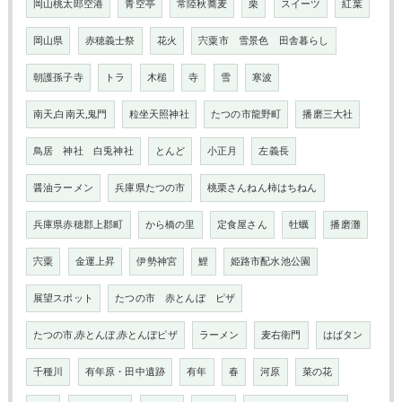
岡山桃太郎空港
青空亭
常陸秋蕎麦
栗
スイーツ
紅葉
岡山県
赤穂義士祭
花火
宍粟市 雪景色 田舎暮らし
朝護孫子寺
トラ
木槌
寺
雪
寒波
南天,白南天,鬼門
粒坐天照神社
たつの市龍野町
播磨三大社
鳥居 神社 白兎神社
とんど
小正月
左義長
醤油ラーメン
兵庫県たつの市
桃栗さんねん柿はちねん
兵庫県赤穂郡上郡町
から橋の里
定食屋さん
牡蠣
播磨灘
宍粟
金運上昇
伊勢神宮
鯉
姫路市配水池公園
展望スポット
たつの市 赤とんぼ ピザ
たつの市,赤とんぼ,赤とんぼピザ
ラーメン
麦右衛門
はばタン
千種川
有年原・田中遺跡
有年
春
河原
菜の花