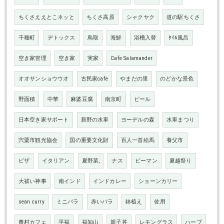
ちくさええとこネッと
ちくさ高原
シャクヤク
道の駅ちくさ
千種町
デトックス
鳥取
海鮮
浴槽入替
ﾀｲﾙ風呂
空き家管理
空き家
実家
Cafe Salamander
オオサンショウウオ
古民家cafe
やまだの里
のどかな景色
野面積
中華
麻婆豆腐
南京町
ビール
日本空き家サポート
新野の水車
ヨーデルの森
水車まつり
宍粟市観光協会
国の重要文化財
百人一首絵馬
養父市
ピザ
イタリアン
夏野菜,
ナス
ピーマン
夏越祭り
大祓い神事
南インド
インドカレー
ショーンカリー
sean curry
ミニバラ
赤いバラ
鉢植え
佐用
農村カフェ
平福
福知山
親子丼
レモングラス
ハーブ