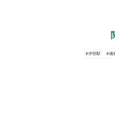
#伊部駅
#備