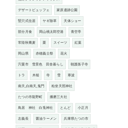
デザートビュッフェ
家原遺跡公園
竪穴式住居
ヤギ除草
天体ショー
部分月食
岡山桃太郎空港
青空亭
常陸秋蕎麦
栗
スイーツ
紅葉
岡山県
赤穂義士祭
花火
宍粟市 雪景色 田舎暮らし
朝護孫子寺
トラ
木槌
寺
雪
寒波
南天,白南天,鬼門
粒坐天照神社
たつの市龍野町
播磨三大社
鳥居 神社 白兎神社
とんど
小正月
左義長
醤油ラーメン
兵庫県たつの市