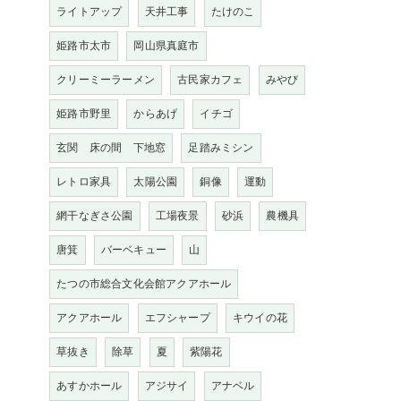
ライトアップ
天井工事
たけのこ
姫路市太市
岡山県真庭市
クリーミーラーメン
古民家カフェ
みやび
姫路市野里
からあげ
イチゴ
玄関 床の間 下地窓
足踏みミシン
レトロ家具
太陽公園
銅像
運動
網干なぎさ公園
工場夜景
砂浜
農機具
唐箕
バーベキュー
山
たつの市総合文化会館アクアホール
アクアホール
エフシャープ
キウイの花
草抜き
除草
夏
紫陽花
あすかホール
アジサイ
アナベル