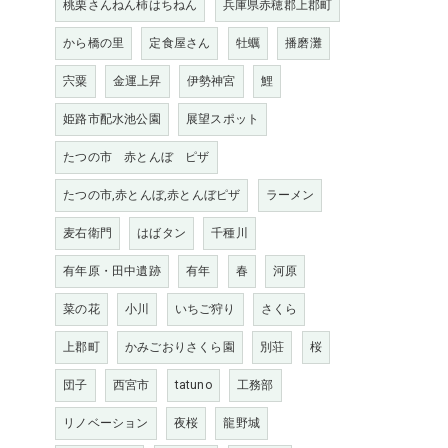
桃栗さんねん柿はちねん
兵庫県赤穂郡上郡町
から橋の里
定食屋さん
牡蠣
播磨灘
宍粟
金運上昇
伊勢神宮
鯉
姫路市配水池公園
展望スポット
たつの市 赤とんぼ ピザ
たつの市,赤とんぼ,赤とんぼピザ
ラーメン
麦右衛門
はばタン
千種川
有年原・田中遺跡
有年
春
河原
菜の花
小川
いちご狩り
さくら
上郡町
かみごおりさくら園
別荘
桜
団子
西宮市
tatuno
工務部
リノベーション
夜桜
龍野城