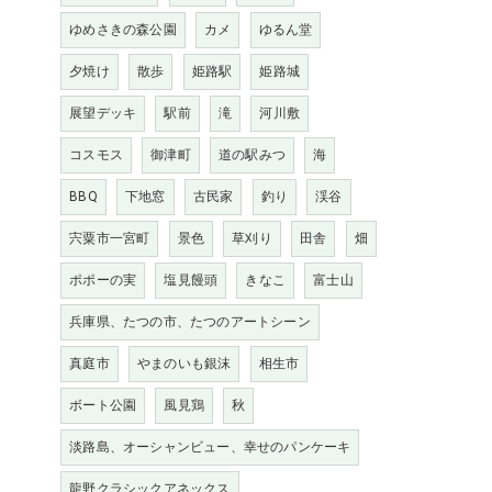
ゆめさきの森公園
カメ
ゆるん堂
夕焼け
散歩
姫路駅
姫路城
展望デッキ
駅前
滝
河川敷
コスモス
御津町
道の駅みつ
海
BBQ
下地窓
古民家
釣り
渓谷
宍粟市一宮町
景色
草刈り
田舎
畑
ポポーの実
塩見饅頭
きなこ
富士山
兵庫県、たつの市、たつのアートシーン
真庭市
やまのいも銀沫
相生市
ボート公園
風見鶏
秋
淡路島、オーシャンビュー、幸せのパンケーキ
龍野クラシックアネックス