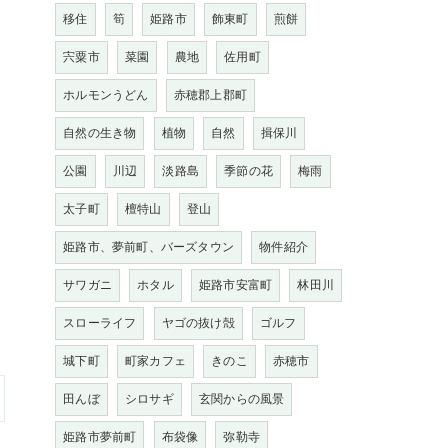
移住
筍
姫路市
飾東町
煎餅
宍粟市
菜園
農地
佐用町
ホルモンうどん
赤穂郡上郡町
自然の生き物
植物
自然
揖保川
公園
川辺
淡路島
季節の花
梅雨
太子町
檀特山
登山
姫路市、夢前町、バーズタウン
物件紹介
サワガニ
ホタル
姫路市安富町
林田川
スローライフ
ヤゴの抜け殻
ゴルフ
城下町
町家カフェ
きのこ
赤穂市
田んぼ
シロサギ
玄関からの風景
姫路市夢前町
布袋像
弥勒寺