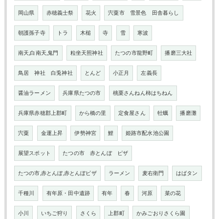
岡山県
赤穂義士祭
花火
宍粟市 雪景色 田舎暮らし
朝護孫子寺
トラ
木槌
寺
雪
寒波
南天,白南天,鬼門
粒坐天照神社
たつの市龍野町
播磨三大社
鳥居 神社 白兎神社
とんど
小正月
左義長
醤油ラーメン
兵庫県たつの市
桃栗さんねん柿はちねん
兵庫県赤穂郡上郡町
から橋の里
定食屋さん
牡蠣
播磨灘
宍粟
金運上昇
伊勢神宮
鯉
姫路市配水池公園
展望スポット
たつの市 赤とんぼ ピザ
たつの市,赤とんぼ,赤とんぼピザ
ラーメン
麦右衛門
はばタン
千種川
有年原・田中遺跡
有年
春
河原
菜の花
小川
いちご狩り
さくら
上郡町
かみごおりさくら園