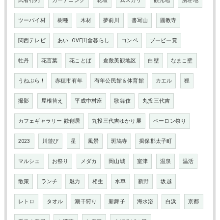
武者行列
ガーデニング
花壇
ムスカリ
観光地
別荘地
ツーバイ材
樹種
木材
夢前川
書写山
圓教寺
関西テレビ
あいLOVE田舎暮らし
コンペ
ブービー賞
牡丹
花言葉
花ことば
倉敷美観地区
白壁
なまこ壁
うねぶら‼
赤穂市有年
有年公民館＆体育館
カエル
狸
撮影
屋根替え
平成中村座
歌舞伎
丸投三代吉
カフェギャラリー 歡創居
丸投三代吉ゆかり展
ペーロン祭り
2023
川遊び
星
風景
斑鳩寺
揖保郡太子町
マルシェ
お祭り
メダカ
岡山城
室津
温泉
温活
散策
ランチ
魅力
相生
水車
新野
坂越
レトロ
タオル
潮干狩り
新舞子
海水浴
白浜
京都