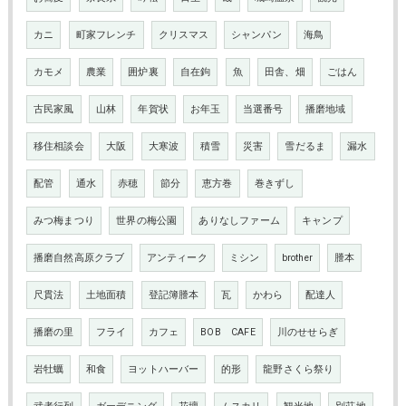
カニ
町家フレンチ
クリスマス
シャンパン
海鳥
カモメ
農業
囲炉裏
自在鉤
魚
田舎、畑
ごはん
古民家風
山林
年賀状
お年玉
当選番号
播磨地域
移住相談会
大阪
大寒波
積雪
災害
雪だるま
漏水
配管
通水
赤穂
節分
恵方巻
巻きずし
みつ梅まつり
世界の梅公園
ありなしファーム
キャンプ
播磨自然高原クラブ
アンティーク
ミシン
brother
謄本
尺貫法
土地面積
登記簿謄本
瓦
かわら
配達人
播磨の里
フライ
カフェ
BOB CAFE
川のせせらぎ
岩牡蠣
和食
ヨットハーバー
的形
龍野さくら祭り