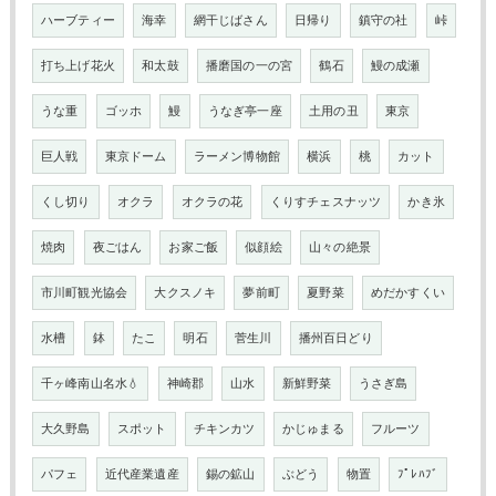
ハーブティー
海幸
網干じばさん
日帰り
鎮守の社
峠
打ち上げ花火
和太鼓
播磨国の一の宮
鶴石
鰻の成瀬
うな重
ゴッホ
鰻
うなぎ亭一座
土用の丑
東京
巨人戦
東京ドーム
ラーメン博物館
横浜
桃
カット
くし切り
オクラ
オクラの花
くりすチェスナッツ
かき氷
焼肉
夜ごはん
お家ご飯
似顔絵
山々の絶景
市川町観光協会
大クスノキ
夢前町
夏野菜
めだかすくい
水槽
鉢
たこ
明石
菅生川
播州百日どり
千ヶ峰南山名水💧
神崎郡
山水
新鮮野菜
うさぎ島
大久野島
スポット
チキンカツ
かじゅまる
フルーツ
パフェ
近代産業遺産
錫の鉱山
ぶどう
物置
ﾌﾟﾚﾊﾌﾞ