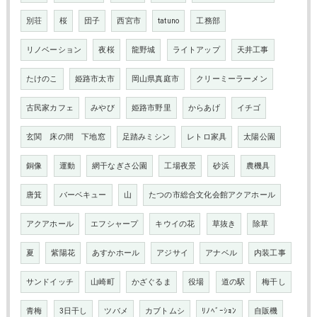
別荘
桜
団子
西宮市
tatuno
工務部
リノベーション
夜桜
龍野城
ライトアップ
天井工事
たけのこ
姫路市太市
岡山県真庭市
クリーミーラーメン
古民家カフェ
みやび
姫路市野里
からあげ
イチゴ
玄関 床の間 下地窓
足踏みミシン
レトロ家具
太陽公園
銅像
運動
網干なぎさ公園
工場夜景
砂浜
農機具
唐箕
バーベキュー
山
たつの市総合文化会館アクアホール
アクアホール
エフシャープ
キウイの花
草抜き
除草
夏
紫陽花
あすかホール
アジサイ
アナベル
内装工事
サンドイッチ
山崎町
かざぐるま
役場
道の駅
梅干し
青梅
3日干し
ツバメ
カブトムシ
ﾘﾉﾍﾞｰｼｮﾝ
自販機