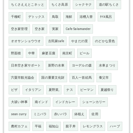
ちくさええとこネッと
ちくさ高原
シャクヤク
道の駅ちくさ
千種町
デトックス
鳥取
海鮮
浴槽入替
ﾀｲﾙ風呂
空き家管理
空き家
実家
Cafe Salamander
オオサンショウウオ
古民家cafe
やまだの里
のどかな景色
野面積
中華
麻婆豆腐
南京町
ビール
日本空き家サポート
新野の水車
ヨーデルの森
水車まつり
宍粟市観光協会
国の重要文化財
百人一首絵馬
養父市
ピザ
イタリアン
夏野菜,
ナス
ピーマン
夏越祭り
大祓い神事
南インド
インドカレー
ショーンカリー
sean curry
ミニバラ
赤いバラ
鉢植え
佐用
農村カフェ
平福
福知山
親子丼
レモングラス
ハーブ