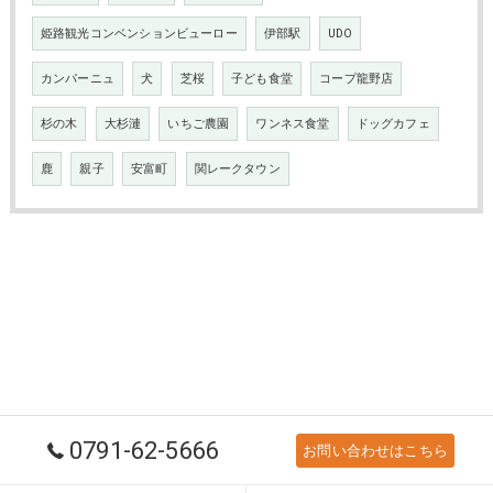
姫路観光コンベンションビューロー
伊部駅
UDO
カンパーニュ
犬
芝桜
子ども食堂
コープ龍野店
杉の木
大杉漣
いちご農園
ワンネス食堂
ドッグカフェ
鹿
親子
安富町
関レークタウン
0791-62-5666
お問い合わせはこちら