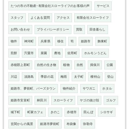
たつの市の不動産･有限会社スローライフのお客様の声
サービス
スタッフ
よくある質問
アクセス
有限会社スローライフ
お問い合わせ
プライバシーポリシー
買取
田舎暮らし
物件
神河町
兵庫県
移住
筍
姫路市
飾東町
煎餅
宍粟市
菜園
農地
佐用町
ホルモンうどん
赤穂郡上郡町
自然の生き物
植物
自然
揖保川
公園
川辺
淡路島
季節の花
梅雨
太子町
檀特山
登山
姫路市、夢前町、バーズタウン
物件紹介
サワガニ
ホタル
姫路市安富町
林田川
スローライフ
ヤゴの抜け殻
ゴルフ
城下町
町家カフェ
きのこ
赤穂市
田んぼ
シロサギ
玄関からの風景
姫路市夢前町
布袋像
弥勒寺