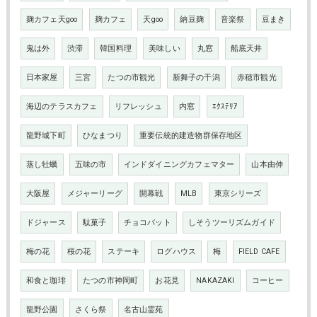
麹カフェ天goo
麹カフェ
天goo
納豆麹
音楽祭
豆まき
鬼は外
渋滞
韓国料理
美味しい
丸窓
船底天井
日本家屋
三宮
たつの市観光
新舞子の干潟
赤穂市観光
海辺のテラスカフェ
リフレッシュ
内窓
ｴｸｽﾃﾘｱ
龍野城下町
ひなまつり
重要伝統的建造物群保存地区
蒸し牡蠣
五味の市
インドダイニングカフェマター
山本由伸
大阪屋
メジャーリーグ
開幕戦
MLB
東京シリーズ
ドジャース
駄菓子
チョコバット
しそうツーリズムガイド
梅の花
桜の花
ステーキ
ログハウス
梅
FIELD CAFE
和食と珈琲
たつの市神岡町
お花見
NAKAZAKI
コーヒー
龍野公園
さくら祭
名古山霊苑