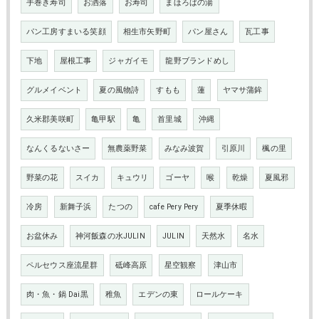
手巻き寿司
お洒落
お寿司
まほろばの湯
パン工房すまいる笑顔
相生市矢野町
パン屋さん
瓦工事
下地
屋根工事
ジャガイモ
龍野ブランドめし
グルメイベント
夏の風物詩
すもも
蓮
ヤマサ蒲鉾
久米郡美咲町
亀甲駅
亀
首里城
沖縄
なんくるないさー
無農薬野菜
みなみ波賀
引原川
楓の里
野菜の花
スイカ
キュウリ
ゴーヤ
喉
乾燥
夏風邪
冷房
新舞子浜
たつの
cafe Pery Pery
夏季休暇
お盆休み
神河飯森の水JULIN
JULIN
天然水
名水
ペルセウス座流星群
砥峰高原
星空観察
津山市
肉・魚・鍋 Dai黒
稚魚
エデンの東
ロールケーキ