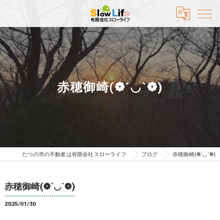
赤穂御崎(❁´◡`❁)
たつの市の不動産は有限会社スローライフ
ブログ
赤穂御崎(❁´◡`❁)
赤穂御崎(❁´◡`❁)
2025/01/30