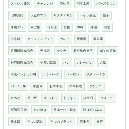
ストレス発散
チャレンジ
若い泉
岡本太郎
バーズタウン
旧中川邸
大正ロマン
サタディサン
トイレ新設
餃子
味噌ダレ
家ご飯
花粉症
香住
城崎
外湯
海近
牛窓町
オーシャンビュー
カレー
西播磨
夢公園
佐用町観光協会
光福寺
サクラ
新宮総合支所
端午の節句
神河町観光協会
小麦の奴隷
パン
カレーパン
犬島
水没ペンション村
ハンバーグ
ペーロン
焼きドーナツ
ﾘﾌｫｰﾑ工事
水廻り
おすすめ
中華料理
タケノコ
米ぬか
筍ご飯
すっぱい
甘くする
誕生日
コストコ
軍師官兵衛
たい焼き
日本一たい焼き
顔はめパネル
桃太郎
たつの醤油
たつのブラック
三重県
旅行