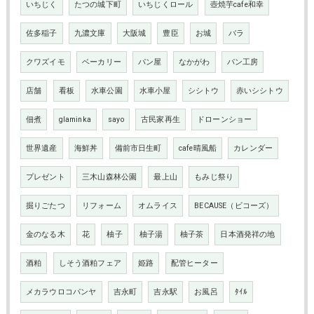
いちじく
たつの城下町
いちじくロール
壺焼芋cafe和幸
佐多稲子
九濃文庫
大阪城
豊臣
お城
バラ
クワズイモ
ベーカリー
パン屋
なかがわ
パン工房
店舗
看板
水車公園
水車小屋
シシトウ
赤いシシトウ
佃煮
glaminka
sayo
古民家再生
ドローンショー
世界遺産
海鮮丼
備前市日生町
cafe晴風船
カレンダー
プレゼント
三木山森林公園
最上山
もみじ祭り
掘りごたつ
リフォーム
オムライス
BECAUSE（ビコーズ）
金のなる木
花
柚子
柚子湯
柚子茶
日本酒発祥の地
酒粕
しそう酒粕フェア
姫路
配管ヒーター
メカラウロコパンヤ
吉永町
吉永駅
お風呂
ﾀｲﾙ