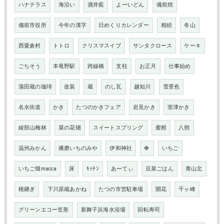
ハナテラス
海沿い
酒井藍
よーいどん
備前焼
備前市役所
今年の漢字
日めくりカレンダー
相続
冬山
西粟倉村
トトロ
クリスマスイブ
サンタクロース
ケーキ
ごちそう
本竜野駅
跨線橋
支柱
お正月
仕事始め
蒲田蔵の珈琲
改装
蔵
のし瓦
越知川
雪景色
名水街道
かき
たつのかきフェア
岩見かき
室津かき
綾部山梅林
菜の花畑
スイートスプリング
蜜柑
八朔
温州みかん
播磨いちのみや
伊和神社
🍓
いちご
いちご畑macca
床
ｷｯﾁﾝ
あーてぃ
豆菜ごはん
青山北
根継ぎ
下川原蔵あかね
たつの市営駐車場
開花
千ヶ峰
グリーンエコー笠形
新舞子浜海水浴場
回転寿司