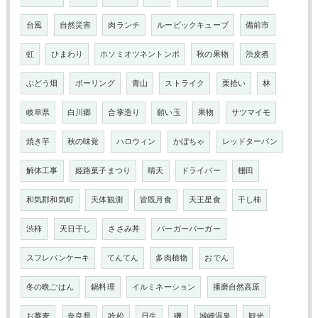
台風
自然災害
肉ランチ
ルービックキューブ
備前市
虹
ひまわり
ホソミオツネントンボ
秋の果物
渋皮煮
ぶどう畑
ボーリング
青山
ストライク
栗拾い
林
岐阜県
白川郷
合掌造り
願い玉
果物
サツマイモ
焼き芋
秋の味覚
ハロウィン
かぼちゃ
レッドターバン
解体工事
姫路菓子まつり
晴天
ドライバー
棚田
和気郡和気町
天体観測
皆既月食
天王星食
干し柿
渋柿
天日干し
ささみ丼
バーガーバーガー
スフレパンケーキ
てんてん
多肉植物
おでん
冬の晩ごはん
鍋料理
イルミネーション
播磨自然高原
お蕎麦
奈良県
吟松
日生
磯
城崎温泉
観光