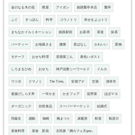
金のなる木の花
廃屋
アイボン
姫路瓢亭本店
瓢亭
ふぐ
すっぽん
料亭
コウノトリ
幸せをよぶトリ
まちなかイルミネーション
姫路駅前
お茶席
茶道
抹茶
パーティー
お地蔵さま
腰痛
昔ばなし
かわいい
置物
モチーフ
おせち料理
居酒屋ごん
黄色いポスト
しろまるひめ
おせち
神戸須磨シーワールド
イルカ
ウツボ
クマノミ
The Time,
安積アナ
甘酒
洲本市
釜揚げしらす丼
一年かき
かきフェア
温野菜
ほぼマヨ
オーガニック
自然食品
スーパーマーケット
結婚式
同級生
感動
御崎
梅まつり
床暖房
和室
鞍居川
菜食料理
菜食 星祝
古民家『麹カフェ天goo』