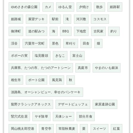
ゆめさきの森公園
カメ
ゆるん堂
夕焼け
散歩
姫路駅
姫路城
展望デッキ
駅前
滝
河川敷
コスモス
御津町
道の駅みつ
海
BBQ
下地窓
古民家
釣り
渓谷
宍粟市一宮町
景色
草刈り
田舎
畑
ポポーの実
塩見饅頭
きなこ
富士山
兵庫県、たつの市、たつのアートシーン
真庭市
やまのいも銀沫
相生市
ボート公園
風見鶏
秋
淡路島、オーシャンビュー、幸せのパンケーキ
龍野クラシックアネックス
デザートビュッフェ
家原遺跡公園
竪穴式住居
ヤギ除草
天体ショー
部分月食
岡山桃太郎空港
青空亭
常陸秋蕎麦
栗
スイーツ
紅葉