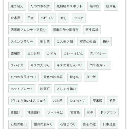
建て替え
たつの市役所
無料給水スポット
熱中症
彼岸花
金木犀
子犬
パピヨン
癒し
ラジオ
西播磨フロンティア祭り
播磨科学公園都市
芝生広場
スタンプラリー
推し店
コスモス畑
室津の牡蠣
梅林
佐用郡
三日月町
かずら
カレーうどん
スパイシー
スパイス
キスの天ぷら
キスの骨せんべい
門司港カレー
たつの市民まつり
黄色の彼岸花
焼き鳥
夜ご飯
ホットプレート
波賀町
どじょう掬い
どじょう掬いまんじゅう
お土産
ひょっとこ
安来節
初音
唐揚げ
沖縄旅行
ソーキそば
宮古島
水牛
ドッグラン
石垣の棚田
棚田のあかり
石垣まつり
鉱石の道
日本遺産