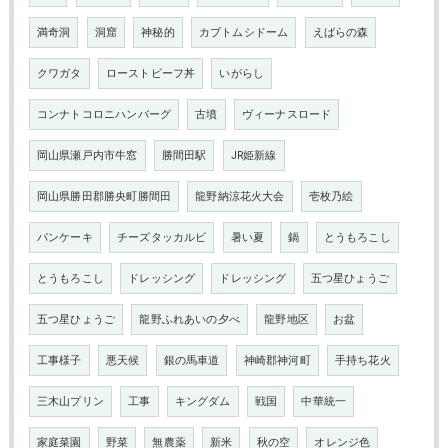
満奇洞
洞窟
神秘的
カブトムシドーム
えばらの森
クワガタ
ローストビーフ丼
いがらし
コンナトコロニハンバーグ
古墳
ヴィーナスロード
岡山県瀬戸内市牛窓
勝間田駅
JR姫新線
岡山県勝田郡勝央町勝間田
龍野納涼花火大会
壱枚乃絵
パンケーキ
チーズタッカルビ
暑い夏
鍋
とうもろこし
とうもろこし
ドレッシング
ドレッシング
五つ星ひょうご
五つ星ひょうご
龍野ふれあいの夕べ
龍野地区
お盆
工事様子
悪天候
銀の馬車道
神崎郡神河町
手持ち花火
三木山プリン
工事
キングダム
戦国
中華統一
家庭菜園
野菜
無農薬
新米
秋の空
オレンジ色