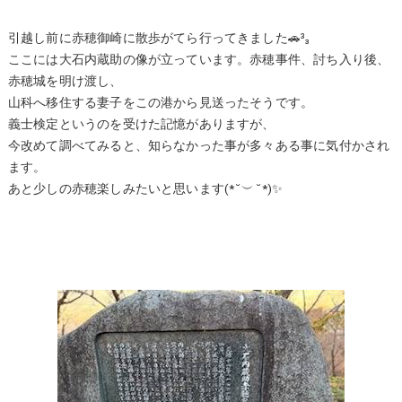
引越し前に赤穂御崎に散歩がてら行ってきました🚗³₃
ここには大石内蔵助の像が立っています。赤穂事件、討ち入り後、
赤穂城を明け渡し、
山科へ移住する妻子をこの港から見送ったそうです。
義士検定というのを受けた記憶がありますが、
今改めて調べてみると、知らなかった事が多々ある事に気付かされ
ます。
あと少しの赤穂楽しみたいと思います(*˘︶˘*)✨