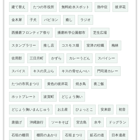
建て替え
たつの市役所
無料給水スポット
熱中症
彼岸花
金木犀
子犬
パピヨン
癒し
ラジオ
西播磨フロンティア祭り
播磨科学公園都市
芝生広場
スタンプラリー
推し店
コスモス畑
室津の牡蠣
梅林
佐用郡
三日月町
かずら
カレーうどん
スパイシー
スパイス
キスの天ぷら
キスの骨せんべい
門司港カレー
たつの市民まつり
黄色の彼岸花
焼き鳥
夜ご飯
ホットプレート
波賀町
どじょう掬い
どじょう掬いまんじゅう
お土産
ひょっとこ
安来節
初音
唐揚げ
沖縄旅行
ソーキそば
宮古島
水牛
ドッグラン
石垣の棚田
棚田のあかり
石垣まつり
鉱石の道
日本遺産