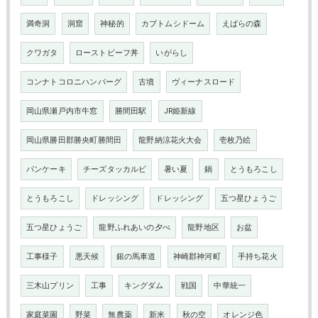
満奇洞
洞窟
神秘的
カブトムシドーム
えばらの森
クワガタ
ローストビーフ丼
いがらし
コンナトコロニハンバーグ
古墳
ヴィーナスロード
岡山県瀬戸内市牛窓
勝間田駅
JR姫新線
岡山県勝田郡勝央町勝間田
龍野納涼花火大会
壱枚乃絵
パンケーキ
チーズタッカルビ
暑い夏
鍋
とうもろこし
とうもろこし
ドレッシング
ドレッシング
五つ星ひょうご
五つ星ひょうご
龍野ふれあいの夕べ
龍野地区
お盆
工事様子
悪天候
銀の馬車道
神崎郡神河町
手持ち花火
三木山プリン
工事
キングダム
戦国
中華統一
家庭菜園
野菜
無農薬
新米
秋の空
オレンジ色