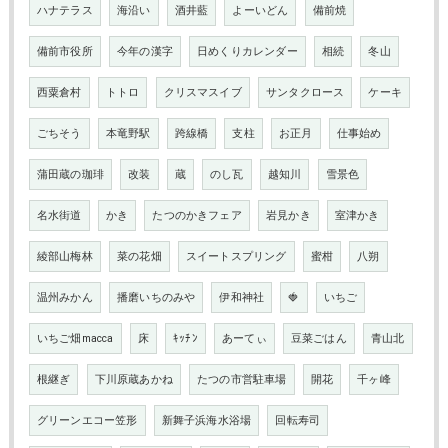
ハナテラス
海沿い
酒井藍
よーいどん
備前焼
備前市役所
今年の漢字
日めくりカレンダー
相続
冬山
西粟倉村
トトロ
クリスマスイブ
サンタクロース
ケーキ
ごちそう
本竜野駅
跨線橋
支柱
お正月
仕事始め
蒲田蔵の珈琲
改装
蔵
のし瓦
越知川
雪景色
名水街道
かき
たつのかきフェア
岩見かき
室津かき
綾部山梅林
菜の花畑
スイートスプリング
蜜柑
八朔
温州みかん
播磨いちのみや
伊和神社
🍓
いちご
いちご畑macca
床
ｷｯﾁﾝ
あーてぃ
豆菜ごはん
青山北
根継ぎ
下川原蔵あかね
たつの市営駐車場
開花
千ヶ峰
グリーンエコー笠形
新舞子浜海水浴場
回転寿司