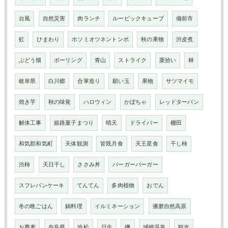
台風
自然災害
肉ランチ
ルービックキューブ
備前市
虹
ひまわり
ホソミオツネントンボ
秋の果物
渋皮煮
ぶどう畑
ボーリング
青山
ストライク
栗拾い
林
岐阜県
白川郷
合掌造り
願い玉
果物
サツマイモ
焼き芋
秋の味覚
ハロウィン
かぼちゃ
レッドターバン
解体工事
姫路菓子まつり
晴天
ドライバー
棚田
和気郡和気町
天体観測
皆既月食
天王星食
干し柿
渋柿
天日干し
ささみ丼
バーガーバーガー
スフレパンケーキ
てんてん
多肉植物
おでん
冬の晩ごはん
鍋料理
イルミネーション
播磨自然高原
お蕎麦
奈良県
吟松
日生
磯
城崎温泉
観光