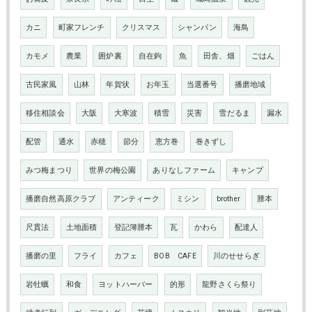
カニ
町家フレンチ
クリスマス
シャンパン
海鳥
カモメ
農業
囲炉裏
自在鉤
魚
田舎、畑
ごはん
古民家風
山林
年賀状
お年玉
当選番号
播磨地域
移住相談会
大阪
大寒波
積雪
災害
雪だるま
漏水
配管
通水
赤穂
節分
恵方巻
巻きずし
みつ梅まつり
世界の梅公園
ありなしファーム
キャンプ
播磨自然高原クラブ
アンティーク
ミシン
brother
謄本
尺貫法
土地面積
登記簿謄本
瓦
かわら
配達人
播磨の里
フライ
カフェ
BOB CAFE
川のせせらぎ
岩牡蠣
和食
ヨットハーバー
的形
龍野さくら祭り