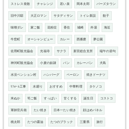
ストレス発散
チャレンジ
若い泉
岡本太郎
バーズタウン
旧中川邸
大正ロマン
サタディサン
トイレ新設
餃子
味噌ダレ
家ご飯
花粉症
香住
城崎
外湯
海近
牛窓町
オーシャンビュー
カレー
西播磨
夢公園
佐用町観光協会
光福寺
サクラ
新宮総合支所
端午の節句
神河町観光協会
小麦の奴隷
パン
カレーパン
犬島
水没ペンション村
ハンバーグ
ペーロン
焼きドーナツ
ﾘﾌｫｰﾑ工事
水廻り
おすすめ
中華料理
タケノコ
米ぬか
筍ご飯
すっぱい
甘くする
誕生日
コストコ
軍師官兵衛
たい焼き
日本一たい焼き
顔はめパネル
桃太郎
たつの醤油
たつのブラック
三重県
旅行