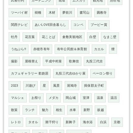
武者行列
ガーデニング
花壇
ムスカリ
観光地
別荘地
ツーバイ材
樹種
木材
夢前川
書写山
圓教寺
関西テレビ
あいLOVE田舎暮らし
コンペ
ブービー賞
牡丹
花言葉
花ことば
倉敷美観地区
白壁
なまこ壁
うねぶら‼
赤穂市有年
有年公民館＆体育館
カエル
狸
撮影
屋根替え
平成中村座
歌舞伎
丸投三代吉
カフェギャラリー 歡創居
丸投三代吉ゆかり展
ペーロン祭り
2023
川遊び
星
風景
斑鳩寺
揖保郡太子町
マルシェ
お祭り
メダカ
岡山城
室津
温泉
温活
散策
ランチ
魅力
相生
水車
新野
坂越
レトロ
タオル
潮干狩り
新舞子
海水浴
白浜
京都