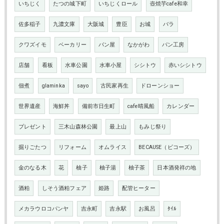
いちじく
たつの城下町
いちじくロール
壺焼芋cafe和幸
佐多稲子
九濃文庫
大阪城
豊臣
お城
バラ
クワズイモ
ベーカリー
パン屋
なかがわ
パン工房
店舗
看板
水車公園
水車小屋
シシトウ
赤いシシトウ
佃煮
glaminka
sayo
古民家再生
ドローンショー
世界遺産
海鮮丼
備前市日生町
cafe晴風船
カレンダー
プレゼント
三木山森林公園
最上山
もみじ祭り
掘りごたつ
リフォーム
オムライス
BECAUSE（ビコーズ）
金のなる木
花
柚子
柚子湯
柚子茶
日本酒発祥の地
酒粕
しそう酒粕フェア
姫路
配管ヒーター
メカラウロコパンヤ
吉永町
吉永駅
お風呂
ﾀｲﾙ