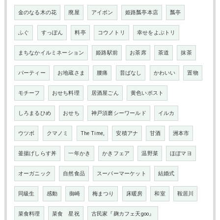
金のなる木の花
廃屋
アイボン
姫路瓢亭本店
瓢亭
ふぐ
すっぽん
料亭
コウノトリ
幸せをよぶトリ
まちなかイルミネーション
姫路駅前
お茶席
茶道
抹茶
パーティー
お地蔵さま
腰痛
昔ばなし
かわいい
置物
モチーフ
おせち料理
居酒屋ごん
黄色いポスト
しろまるひめ
おせち
神戸須磨シーワールド
イルカ
ウツボ
クマノミ
The Time,
安積アナ
甘酒
洲本市
釜揚げしらす丼
一年かき
かきフェア
温野菜
ほぼマヨ
オーガニック
自然食品
スーパーマーケット
結婚式
同級生
感動
御崎
梅まつり
床暖房
和室
鞍居川
菜食料理
菜食 星祝
古民家『麹カフェ天goo』