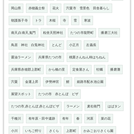
岡山県
赤穂義士祭
花火
宍粟市 雪景色 田舎暮らし
朝護孫子寺
トラ
木槌
寺
雪
寒波
南天,白南天,鬼門
粒坐天照神社
たつの市龍野町
播磨三大社
鳥居 神社 白兎神社
とんど
小正月
左義長
醤油ラーメン
兵庫県たつの市
桃栗さんねん柿はちねん
兵庫県赤穂郡上郡町
から橋の里
定食屋さん
牡蠣
播磨灘
宍粟
金運上昇
伊勢神宮
鯉
姫路市配水池公園
展望スポット
たつの市 赤とんぼ ピザ
たつの市,赤とんぼ,赤とんぼピザ
ラーメン
麦右衛門
はばタン
千種川
有年原・田中遺跡
有年
春
河原
菜の花
小川
いちご狩り
さくら
上郡町
かみごおりさくら園