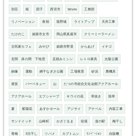
別荘
桜
団子
西宮市
tatuno
工務部
リノベーション
夜桜
龍野城
ライトアップ
天井工事
たけのこ
姫路市太市
岡山県真庭市
クリーミーラーメン
古民家カフェ
みやび
姫路市野里
からあげ
イチゴ
玄関 床の間 下地窓
足踏みミシン
レトロ家具
太陽公園
銅像
運動
網干なぎさ公園
工場夜景
砂浜
農機具
唐箕
バーベキュー
山
たつの市総合文化会館アクアホール
アクアホール
エフシャープ
キウイの花
草抜き
除草
夏
紫陽花
あすかホール
アジサイ
アナベル
内装工事
サンドイッチ
山崎町
かざぐるま
役場
道の駅
梅干し
青梅
3日干し
ツバメ
カブトムシ
ﾘﾉﾍﾞｰｼｮﾝ
自販機