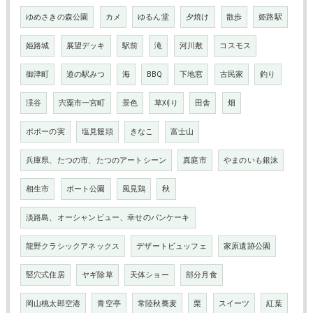
ゆめさきの森公園
カメ
ゆるん堂
夕焼け
散歩
姫路駅
姫路城
展望デッキ
駅前
滝
河川敷
コスモス
御津町
道の駅みつ
海
BBQ
下地窓
古民家
釣り
渓谷
宍粟市一宮町
景色
草刈り
田舎
畑
ポポーの実
塩見饅頭
きなこ
富士山
兵庫県、たつの市、たつのアートシーン
真庭市
やまのいも銀沫
相生市
ボート公園
風見鶏
秋
淡路島、オーシャンビュー、幸せのパンケーキ
龍野クラシックアネックス
デザートビュッフェ
家原遺跡公園
竪穴式住居
ヤギ除草
天体ショー
部分月食
岡山桃太郎空港
青空亭
常陸秋蕎麦
栗
スイーツ
紅葉