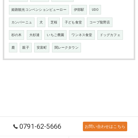
姫路観光コンベンションビューロー
伊部駅
UDO
カンパーニュ
犬
芝桜
子ども食堂
コープ龍野店
杉の木
大杉漣
いちご農園
ワンネス食堂
ドッグカフェ
鹿
親子
安富町
関レークタウン
0791-62-5666
お問い合わせはこちら