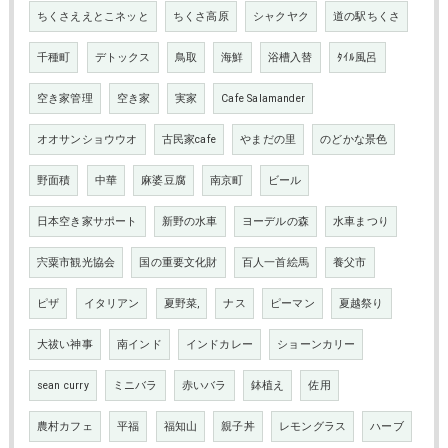
ちくさええとこネッと
ちくさ高原
シャクヤク
道の駅ちくさ
千種町
デトックス
鳥取
海鮮
浴槽入替
ﾀｲﾙ風呂
空き家管理
空き家
実家
Cafe Salamander
オオサンショウウオ
古民家cafe
やまだの里
のどかな景色
野面積
中華
麻婆豆腐
南京町
ビール
日本空き家サポート
新野の水車
ヨーデルの森
水車まつり
宍粟市観光協会
国の重要文化財
百人一首絵馬
養父市
ピザ
イタリアン
夏野菜,
ナス
ピーマン
夏越祭り
大祓い神事
南インド
インドカレー
ショーンカリー
sean curry
ミニバラ
赤いバラ
鉢植え
佐用
農村カフェ
平福
福知山
親子丼
レモングラス
ハーブ