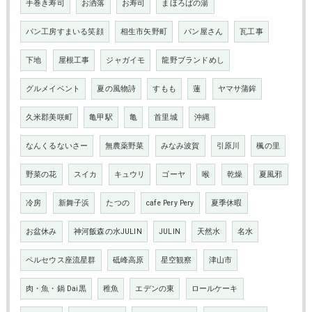
手巻き寿司
お洒落
お寿司
まほろばの湯
パン工房すまいる笑顔
相生市矢野町
パン屋さん
瓦工事
下地
屋根工事
ジャガイモ
龍野ブランドめし
グルメイベント
夏の風物詩
すもも
蓮
ヤマサ蒲鉾
久米郡美咲町
亀甲駅
亀
首里城
沖縄
なんくるないさー
無農薬野菜
みなみ波賀
引原川
楓の里
野菜の花
スイカ
キュウリ
ゴーヤ
喉
乾燥
夏風邪
冷房
新舞子浜
たつの
cafe Pery Pery
夏季休暇
お盆休み
神河飯森の水JULIN
JULIN
天然水
名水
ペルセウス座流星群
砥峰高原
星空観察
津山市
肉・魚・鍋 Dai黒
稚魚
エデンの東
ロールケーキ