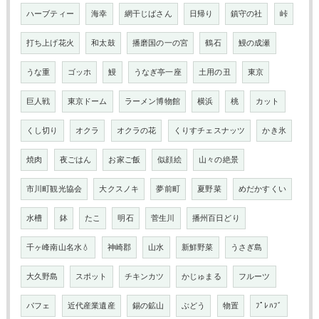
ハーブティー
海幸
網干じばさん
日帰り
鎮守の社
峠
打ち上げ花火
和太鼓
播磨国の一の宮
鶴石
鰻の成瀬
うな重
ゴッホ
鰻
うなぎ亭一座
土用の丑
東京
巨人戦
東京ドーム
ラーメン博物館
横浜
桃
カット
くし切り
オクラ
オクラの花
くりすチェスナッツ
かき氷
焼肉
夜ごはん
お家ご飯
似顔絵
山々の絶景
市川町観光協会
大クスノキ
夢前町
夏野菜
めだかすくい
水槽
鉢
たこ
明石
菅生川
播州百日どり
千ヶ峰南山名水💧
神崎郡
山水
新鮮野菜
うさぎ島
大久野島
スポット
チキンカツ
かじゅまる
フルーツ
パフェ
近代産業遺産
錫の鉱山
ぶどう
物置
ﾌﾟﾚﾊﾌﾞ