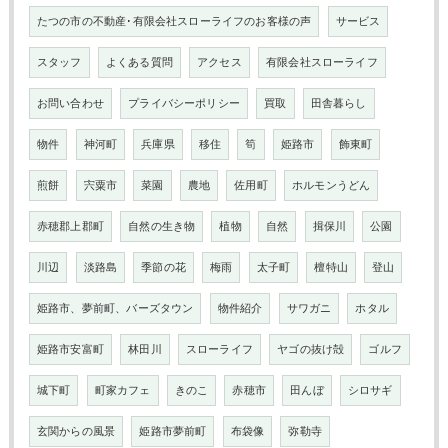
たつの市の不動産･有限会社スローライフのお客様の声
サービス
スタッフ
よくある質問
アクセス
有限会社スローライフ
お問い合わせ
プライバシーポリシー
買取
田舎暮らし
物件
神河町
兵庫県
移住
筍
姫路市
飾東町
煎餅
宍粟市
菜園
農地
佐用町
ホルモンうどん
赤穂郡上郡町
自然の生き物
植物
自然
揖保川
公園
川辺
淡路島
季節の花
梅雨
太子町
檀特山
登山
姫路市、夢前町、バーズタウン
物件紹介
サワガニ
ホタル
姫路市安富町
林田川
スローライフ
ヤゴの抜け殻
ゴルフ
城下町
町家カフェ
きのこ
赤穂市
田んぼ
シロサギ
玄関からの風景
姫路市夢前町
布袋像
弥勒寺