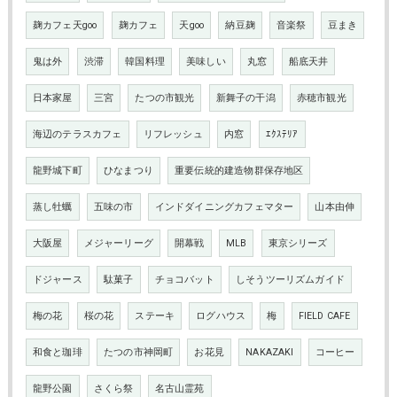
麹カフェ天goo
麹カフェ
天goo
納豆麹
音楽祭
豆まき
鬼は外
渋滞
韓国料理
美味しい
丸窓
船底天井
日本家屋
三宮
たつの市観光
新舞子の干潟
赤穂市観光
海辺のテラスカフェ
リフレッシュ
内窓
ｴｸｽﾃﾘｱ
龍野城下町
ひなまつり
重要伝統的建造物群保存地区
蒸し牡蠣
五味の市
インドダイニングカフェマター
山本由伸
大阪屋
メジャーリーグ
開幕戦
MLB
東京シリーズ
ドジャース
駄菓子
チョコバット
しそうツーリズムガイド
梅の花
桜の花
ステーキ
ログハウス
梅
FIELD CAFE
和食と珈琲
たつの市神岡町
お花見
NAKAZAKI
コーヒー
龍野公園
さくら祭
名古山霊苑