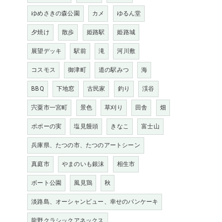
ゆめさきの森公園
カメ
ゆるん堂
夕焼け
散歩
姫路駅
姫路城
展望デッキ
駅前
滝
河川敷
コスモス
御津町
道の駅みつ
海
BBQ
下地窓
古民家
釣り
渓谷
宍粟市一宮町
景色
草刈り
田舎
畑
ポポーの実
塩見饅頭
きなこ
富士山
兵庫県、たつの市、たつのアートシーン
真庭市
やまのいも銀沫
相生市
ボート公園
風見鶏
秋
淡路島、オーシャンビュー、幸せのパンケーキ
龍野クラシックアネックス