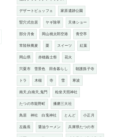
デザートビュッフェ
家原遺跡公園
竪穴式住居
ヤギ除草
天体ショー
部分月食
岡山桃太郎空港
青空亭
常陸秋蕎麦
栗
スイーツ
紅葉
岡山県
赤穂義士祭
花火
宍粟市 雪景色 田舎暮らし
朝護孫子寺
トラ
木槌
寺
雪
寒波
南天,白南天,鬼門
粒坐天照神社
たつの市龍野町
播磨三大社
鳥居 神社 白兎神社
とんど
小正月
左義長
醤油ラーメン
兵庫県たつの市