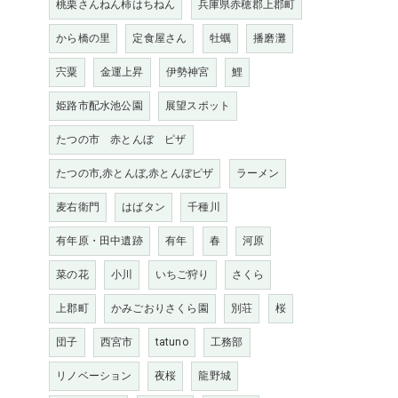
桃栗さんねん柿はちねん
兵庫県赤穂郡上郡町
から橋の里
定食屋さん
牡蠣
播磨灘
宍粟
金運上昇
伊勢神宮
鯉
姫路市配水池公園
展望スポット
たつの市 赤とんぼ ピザ
たつの市,赤とんぼ,赤とんぼピザ
ラーメン
麦右衛門
はばタン
千種川
有年原・田中遺跡
有年
春
河原
菜の花
小川
いちご狩り
さくら
上郡町
かみごおりさくら園
別荘
桜
団子
西宮市
tatuno
工務部
リノベーション
夜桜
龍野城