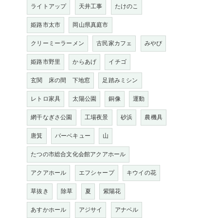
ライトアップ
天井工事
たけのこ
姫路市太市
岡山県真庭市
クリーミーラーメン
古民家カフェ
みやび
姫路市野里
からあげ
イチゴ
玄関 床の間 下地窓
足踏みミシン
レトロ家具
太陽公園
銅像
運動
網干なぎさ公園
工場夜景
砂浜
農機具
唐箕
バーベキュー
山
たつの市総合文化会館アクアホール
アクアホール
エフシャープ
キウイの花
草抜き
除草
夏
紫陽花
あすかホール
アジサイ
アナベル