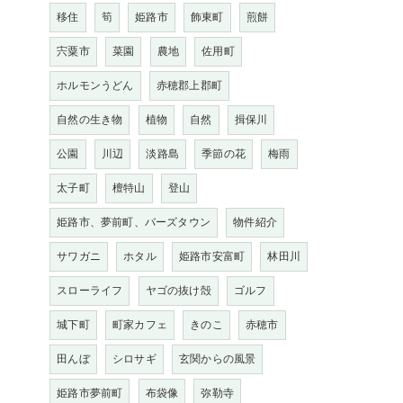
移住
筍
姫路市
飾東町
煎餅
宍粟市
菜園
農地
佐用町
ホルモンうどん
赤穂郡上郡町
自然の生き物
植物
自然
揖保川
公園
川辺
淡路島
季節の花
梅雨
太子町
檀特山
登山
姫路市、夢前町、バーズタウン
物件紹介
サワガニ
ホタル
姫路市安富町
林田川
スローライフ
ヤゴの抜け殻
ゴルフ
城下町
町家カフェ
きのこ
赤穂市
田んぼ
シロサギ
玄関からの風景
姫路市夢前町
布袋像
弥勒寺