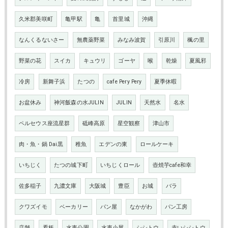
久米郡美咲町
亀甲駅
亀
首里城
沖縄
なんくるないさー
無農薬野菜
みなみ波賀
引原川
楓の里
野菜の花
スイカ
キュウリ
ゴーヤ
喉
乾燥
夏風邪
冷房
新舞子浜
たつの
cafe Pery Pery
夏季休暇
お盆休み
神河飯森の水JULIN
JULIN
天然水
名水
ペルセウス座流星群
砥峰高原
星空観察
津山市
肉・魚・鍋 Dai黒
稚魚
エデンの東
ロールケーキ
いちじく
たつの城下町
いちじくロール
壺焼芋cafe和幸
佐多稲子
九濃文庫
大阪城
豊臣
お城
バラ
クワズイモ
ベーカリー
パン屋
なかがわ
パン工房
店舗
看板
水車公園
水車小屋
シシトウ
赤いシシトウ