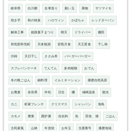
岐阜県
白川郷
合掌造り
願い玉
果物
サツマイモ
焼き芋
秋の味覚
ハロウィン
かぼちゃ
レッドターバン
解体工事
姫路菓子まつり
晴天
ドライバー
棚田
和気郡和気町
天体観測
皆既月食
天王星食
干し柿
渋柿
天日干し
ささみ丼
バーガーバーガー
スフレパンケーキ
てんてん
多肉植物
おでん
冬の晩ごはん
鍋料理
イルミネーション
播磨自然高原
お蕎麦
奈良県
吟松
日生
磯
城崎温泉
観光
カニ
町家フレンチ
クリスマス
シャンパン
海鳥
カモメ
農業
囲炉裏
自在鉤
魚
田舎、畑
ごはん
古民家風
山林
年賀状
お年玉
当選番号
播磨地域