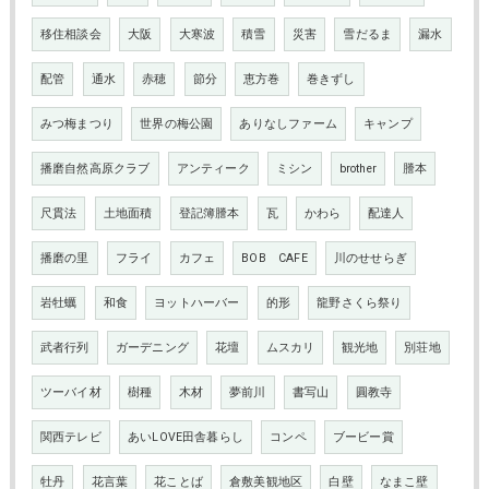
移住相談会
大阪
大寒波
積雪
災害
雪だるま
漏水
配管
通水
赤穂
節分
恵方巻
巻きずし
みつ梅まつり
世界の梅公園
ありなしファーム
キャンプ
播磨自然高原クラブ
アンティーク
ミシン
brother
謄本
尺貫法
土地面積
登記簿謄本
瓦
かわら
配達人
播磨の里
フライ
カフェ
BOB CAFE
川のせせらぎ
岩牡蠣
和食
ヨットハーバー
的形
龍野さくら祭り
武者行列
ガーデニング
花壇
ムスカリ
観光地
別荘地
ツーバイ材
樹種
木材
夢前川
書写山
圓教寺
関西テレビ
あいLOVE田舎暮らし
コンペ
ブービー賞
牡丹
花言葉
花ことば
倉敷美観地区
白壁
なまこ壁