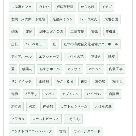
古民家カフェ
みやび
姫路市野里
からあげ
イチゴ
玄関 床の間 下地窓
足踏みミシン
レトロ家具
太陽公園
銅像
運動
網干なぎさ公園
工場夜景
砂浜
農機具
唐箕
バーベキュー
山
たつの市総合文化会館アクアホール
アクアホール
エフシャープ
キウイの花
草抜き
除草
夏
紫陽花
あすかホール
アジサイ
アナベル
内装工事
サンドイッチ
山崎町
かざぐるま
役場
道の駅
梅干し
青梅
3日干し
ツバメ
カブトムシ
ﾘﾉﾍﾞｰｼｮﾝ
自販機
満奇洞
洞窟
神秘的
カブトムシドーム
えばらの森
クワガタ
ローストビーフ丼
いがらし
コンナトコロニハンバーグ
古墳
ヴィーナスロード