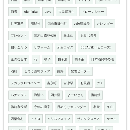
佃煮
glaminka
sayo
古民家再生
ドローンショー
世界遺産
海鮮丼
備前市日生町
cafe晴風船
カレンダー
プレゼント
三木山森林公園
最上山
もみじ祭り
掘りごたつ
リフォーム
オムライス
BECAUSE（ビコーズ）
金のなる木
花
柚子
柚子湯
柚子茶
日本酒発祥の地
酒粕
しそう酒粕フェア
姫路
配管ヒーター
メカラウロコパンヤ
吉永町
吉永駅
お風呂
ﾀｲﾙ
ハナテラス
海沿い
酒井藍
よーいどん
備前焼
備前市役所
今年の漢字
日めくりカレンダー
相続
冬山
西粟倉村
トトロ
クリスマスイブ
サンタクロース
ケーキ