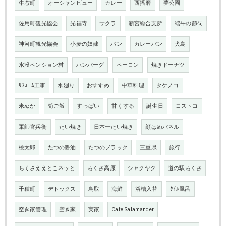
牛窓町
オーシャンビュー
カレー
西播磨
夢公園
佐用町観光協会
光福寺
サクラ
新宮総合支所
端午の節句
神河町観光協会
小麦の奴隷
パン
カレーパン
犬島
水没ペンション村
ハンバーグ
ペーロン
焼きドーナツ
ﾘﾌｫｰﾑ工事
水廻り
おすすめ
中華料理
タケノコ
米ぬか
筍ご飯
すっぱい
甘くする
誕生日
コストコ
軍師官兵衛
たい焼き
日本一たい焼き
顔はめパネル
桃太郎
たつの醤油
たつのブラック
三重県
旅行
ちくさええとこネッと
ちくさ高原
シャクヤク
道の駅ちくさ
千種町
デトックス
鳥取
海鮮
浴槽入替
ﾀｲﾙ風呂
空き家管理
空き家
実家
Cafe Salamander