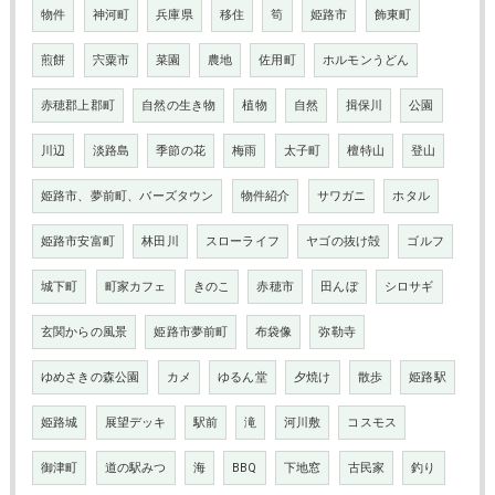
物件
神河町
兵庫県
移住
筍
姫路市
飾東町
煎餅
宍粟市
菜園
農地
佐用町
ホルモンうどん
赤穂郡上郡町
自然の生き物
植物
自然
揖保川
公園
川辺
淡路島
季節の花
梅雨
太子町
檀特山
登山
姫路市、夢前町、バーズタウン
物件紹介
サワガニ
ホタル
姫路市安富町
林田川
スローライフ
ヤゴの抜け殻
ゴルフ
城下町
町家カフェ
きのこ
赤穂市
田んぼ
シロサギ
玄関からの風景
姫路市夢前町
布袋像
弥勒寺
ゆめさきの森公園
カメ
ゆるん堂
夕焼け
散歩
姫路駅
姫路城
展望デッキ
駅前
滝
河川敷
コスモス
御津町
道の駅みつ
海
BBQ
下地窓
古民家
釣り