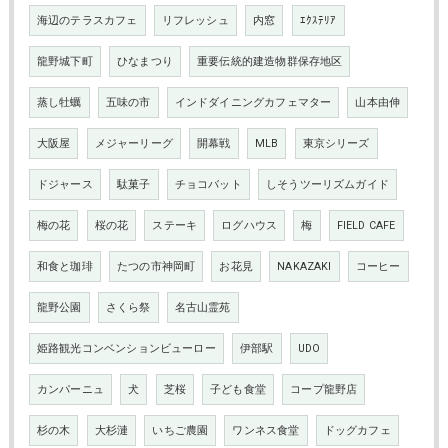
海辺のテラスカフェ
リフレッシュ
内窓
ｴｸｽﾃﾘｱ
龍野城下町
ひなまつり
重要伝統的建造物群保存地区
蒸し牡蠣
五味の市
インドダイニングカフェマター
山本由伸
大阪屋
メジャーリーグ
開幕戦
MLB
東京シリーズ
ドジャース
駄菓子
チョコバット
しそうツーリズムガイド
梅の花
桜の花
ステーキ
ログハウス
梅
FIELD CAFE
和食と珈琲
たつの市神岡町
お花見
NAKAZAKI
コーヒー
龍野公園
さくら祭
名古山霊苑
姫路観光コンベンションビューロー
伊部駅
UDO
カンパーニュ
犬
芝桜
子ども食堂
コープ龍野店
杉の木
大杉漣
いちご農園
ワンネス食堂
ドッグカフェ