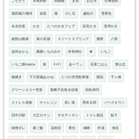
ごちそう
本竜野駅
跨線橋
支柱
お正月
仕事始め
蒲田蔵の珈琲
改装
蔵
のし瓦
越知川
雪景色
名水街道
かき
たつのかきフェア
岩見かき
室津かき
綾部山梅林
菜の花畑
スイートスプリング
蜜柑
八朔
温州みかん
播磨いちのみや
伊和神社
🍓
いちご
いちご畑macca
床
ｷｯﾁﾝ
あーてぃ
豆菜ごはん
青山北
根継ぎ
下川原蔵あかね
たつの市営駐車場
開花
千ヶ峰
グリーンエコー笠形
新舞子浜海水浴場
回転寿司
ストレス発散
チャレンジ
若い泉
岡本太郎
バーズタウン
旧中川邸
大正ロマン
サタディサン
トイレ新設
餃子
味噌ダレ
家ご飯
花粉症
香住
城崎
外湯
海近