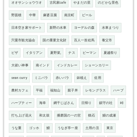
オオサンショウウオ
古民家cafe
やまだの里
のどかな景色
野面積
中華
麻婆豆腐
南京町
ビール
日本空き家サポート
新野の水車
ヨーデルの森
水車まつり
宍粟市観光協会
国の重要文化財
百人一首絵馬
養父市
ピザ
イタリアン
夏野菜,
ナス
ピーマン
夏越祭り
大祓い神事
南インド
インドカレー
ショーンカリー
sean curry
ミニバラ
赤いバラ
鉢植え
佐用
農村カフェ
平福
福知山
親子丼
レモングラス
ハーブ
ハーブティー
海幸
網干じばさん
日帰り
鎮守の社
峠
打ち上げ花火
和太鼓
播磨国の一の宮
鶴石
鰻の成瀬
うな重
ゴッホ
鰻
うなぎ亭一座
土用の丑
東京