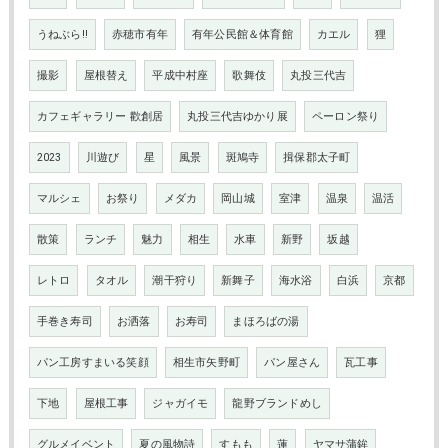
うねぶら‼
赤穂市有年
有年公民館＆体育館
カエル
狸
撮影
屋根替え
平成中村座
歌舞伎
丸投三代吉
カフェギャラリー 歡創居
丸投三代吉ゆかり展
ペーロン祭り
2023
川遊び
星
風景
斑鳩寺
揖保郡太子町
マルシェ
お祭り
メダカ
岡山城
室津
温泉
温活
散策
ランチ
魅力
相生
水車
新野
坂越
レトロ
タオル
潮干狩り
新舞子
海水浴
白浜
京都
手巻き寿司
お洒落
お寿司
まほろばの湯
パン工房すまいる笑顔
相生市矢野町
パン屋さん
瓦工事
下地
屋根工事
ジャガイモ
龍野ブランドめし
グルメイベント
夏の風物詩
すもも
蓮
ヤマサ蒲鉾