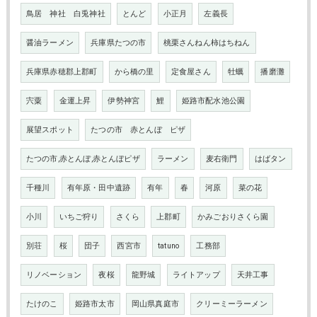
鳥居 神社 白兎神社
とんど
小正月
左義長
醤油ラーメン
兵庫県たつの市
桃栗さんねん柿はちねん
兵庫県赤穂郡上郡町
から橋の里
定食屋さん
牡蠣
播磨灘
宍粟
金運上昇
伊勢神宮
鯉
姫路市配水池公園
展望スポット
たつの市 赤とんぼ ピザ
たつの市,赤とんぼ,赤とんぼピザ
ラーメン
麦右衛門
はばタン
千種川
有年原・田中遺跡
有年
春
河原
菜の花
小川
いちご狩り
さくら
上郡町
かみごおりさくら園
別荘
桜
団子
西宮市
tatuno
工務部
リノベーション
夜桜
龍野城
ライトアップ
天井工事
たけのこ
姫路市太市
岡山県真庭市
クリーミーラーメン