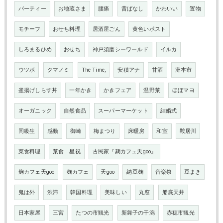
パーティー
お地蔵さま
腰痛
昔ばなし
かわいい
置物
モチーフ
おせち料理
居酒屋ごん
黄色いポスト
しろまるひめ
おせち
神戸須磨シーワールド
イルカ
ウツボ
クマノミ
The Time,
安積アナ
甘酒
洲本市
釜揚げしらす丼
一年かき
かきフェア
温野菜
ほぼマヨ
オーガニック
自然食品
スーパーマーケット
結婚式
同級生
感動
御崎
梅まつり
床暖房
和室
鞍居川
菜食料理
菜食 星祝
古民家『麹カフェ天goo』
麹カフェ天goo
麹カフェ
天goo
納豆麹
音楽祭
豆まき
鬼は外
渋滞
韓国料理
美味しい
丸窓
船底天井
日本家屋
三宮
たつの市観光
新舞子の干潟
赤穂市観光