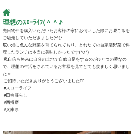
理想のｽﾛｰﾗｲﾌ(＾＾♪
先日物件を購入いただいたお客様の家にお伺いした際にお昼ご飯を
ご馳走していただきました(^^)/
広い畑に色んな野菜を育てられており、とれたての自家製野菜で料
理したランチは本当に美味しかったです(^O^)
私自信も将来は自分の土地で自給自足をするのがひとつの夢なの
で、理想の生活をされているお客様を見てとても羨ましく思いまし
た☺️
ご招待いただきありがとうございました🙇‍♂️
#スローライフ
#田舎暮らし
#西播磨
#兵庫県