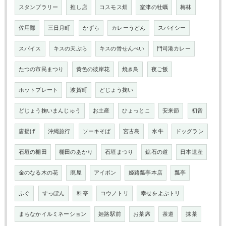
スタンプラリー
推し店
コスモス畑
室津の牡蠣
梅林
佐用郡
三日月町
かずら
カレーうどん
スパイシー
スパイス
キスの天ぷら
キスの骨せんべい
門司港カレー
たつの市民まつり
黄色の彼岸花
焼き鳥
夜ご飯
ホットプレート
波賀町
どじょう掬い
どじょう掬いまんじゅう
お土産
ひょっとこ
安来節
初音
唐揚げ
沖縄旅行
ソーキそば
宮古島
水牛
ドッグラン
石垣の棚田
棚田のあかり
石垣まつり
鉱石の道
日本遺産
金のなる木の花
廃屋
アイボン
姫路瓢亭本店
瓢亭
ふぐ
すっぽん
料亭
コウノトリ
幸せをよぶトリ
まちなかイルミネーション
姫路駅前
お茶席
茶道
抹茶