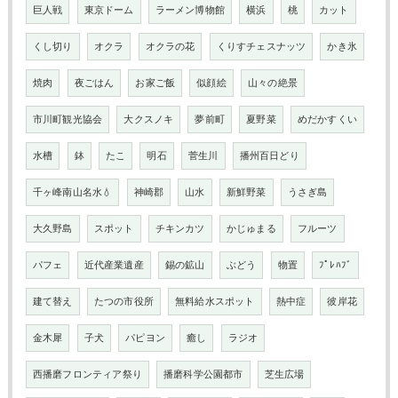
巨人戦
東京ドーム
ラーメン博物館
横浜
桃
カット
くし切り
オクラ
オクラの花
くりすチェスナッツ
かき氷
焼肉
夜ごはん
お家ご飯
似顔絵
山々の絶景
市川町観光協会
大クスノキ
夢前町
夏野菜
めだかすくい
水槽
鉢
たこ
明石
菅生川
播州百日どり
千ヶ峰南山名水💧
神崎郡
山水
新鮮野菜
うさぎ島
大久野島
スポット
チキンカツ
かじゅまる
フルーツ
パフェ
近代産業遺産
錫の鉱山
ぶどう
物置
ﾌﾟﾚﾊﾌﾞ
建て替え
たつの市役所
無料給水スポット
熱中症
彼岸花
金木犀
子犬
パピヨン
癒し
ラジオ
西播磨フロンティア祭り
播磨科学公園都市
芝生広場