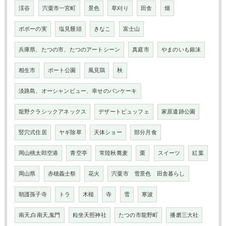
渓谷
宍粟市一宮町
景色
草刈り
田舎
畑
ポポーの実
塩見饅頭
きなこ
富士山
兵庫県、たつの市、たつのアートシーン
真庭市
やまのいも銀沫
相生市
ボート公園
風見鶏
秋
淡路島、オーシャンビュー、幸せのパンケーキ
龍野クラシックアネックス
デザートビュッフェ
家原遺跡公園
竪穴式住居
ヤギ除草
天体ショー
部分月食
岡山桃太郎空港
青空亭
常陸秋蕎麦
栗
スイーツ
紅葉
岡山県
赤穂義士祭
花火
宍粟市 雪景色 田舎暮らし
朝護孫子寺
トラ
木槌
寺
雪
寒波
南天,白南天,鬼門
粒坐天照神社
たつの市龍野町
播磨三大社