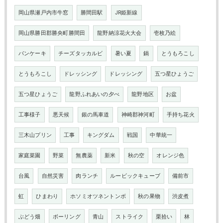
岡山県瀬戸内市牛窓
勝間田駅
JR姫新線
岡山県勝田郡勝央町勝間田
龍野納涼花火大会
壱枚乃絵
パンケーキ
チーズタッカルビ
暑い夏
鍋
とうもろこし
とうもろこし
ドレッシング
ドレッシング
五つ星ひょうご
五つ星ひょうご
龍野ふれあいの夕べ
龍野地区
お盆
工事様子
悪天候
銀の馬車道
神崎郡神河町
手持ち花火
三木山プリン
工事
キングダム
戦国
中華統一
家庭菜園
野菜
無農薬
新米
秋の空
オレンジ色
台風
自然災害
肉ランチ
ルービックキューブ
備前市
虹
ひまわり
ホソミオツネントンボ
秋の果物
渋皮煮
ぶどう畑
ボーリング
青山
ストライク
栗拾い
林