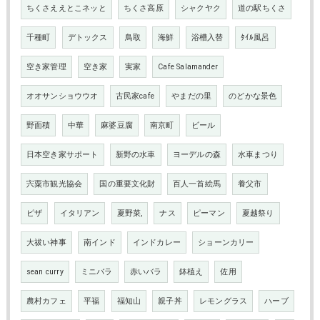
ちくさええとこネッと
ちくさ高原
シャクヤク
道の駅ちくさ
千種町
デトックス
鳥取
海鮮
浴槽入替
ﾀｲﾙ風呂
空き家管理
空き家
実家
Cafe Salamander
オオサンショウウオ
古民家cafe
やまだの里
のどかな景色
野面積
中華
麻婆豆腐
南京町
ビール
日本空き家サポート
新野の水車
ヨーデルの森
水車まつり
宍粟市観光協会
国の重要文化財
百人一首絵馬
養父市
ピザ
イタリアン
夏野菜,
ナス
ピーマン
夏越祭り
大祓い神事
南インド
インドカレー
ショーンカリー
sean curry
ミニバラ
赤いバラ
鉢植え
佐用
農村カフェ
平福
福知山
親子丼
レモングラス
ハーブ