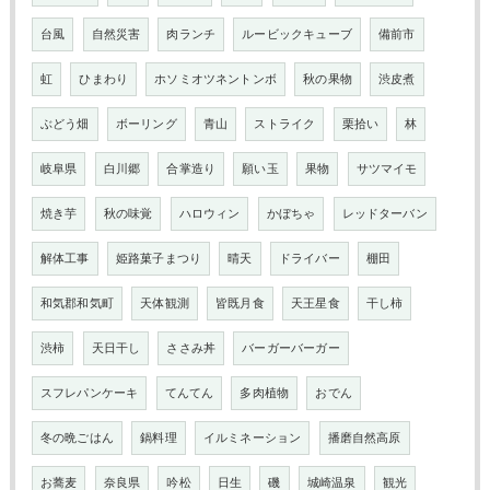
台風
自然災害
肉ランチ
ルービックキューブ
備前市
虹
ひまわり
ホソミオツネントンボ
秋の果物
渋皮煮
ぶどう畑
ボーリング
青山
ストライク
栗拾い
林
岐阜県
白川郷
合掌造り
願い玉
果物
サツマイモ
焼き芋
秋の味覚
ハロウィン
かぼちゃ
レッドターバン
解体工事
姫路菓子まつり
晴天
ドライバー
棚田
和気郡和気町
天体観測
皆既月食
天王星食
干し柿
渋柿
天日干し
ささみ丼
バーガーバーガー
スフレパンケーキ
てんてん
多肉植物
おでん
冬の晩ごはん
鍋料理
イルミネーション
播磨自然高原
お蕎麦
奈良県
吟松
日生
磯
城崎温泉
観光