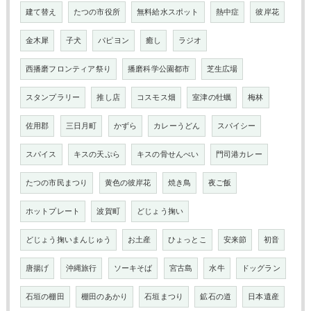
建て替え
たつの市役所
無料給水スポット
熱中症
彼岸花
金木犀
子犬
パピヨン
癒し
ラジオ
西播磨フロンティア祭り
播磨科学公園都市
芝生広場
スタンプラリー
推し店
コスモス畑
室津の牡蠣
梅林
佐用郡
三日月町
かずら
カレーうどん
スパイシー
スパイス
キスの天ぷら
キスの骨せんべい
門司港カレー
たつの市民まつり
黄色の彼岸花
焼き鳥
夜ご飯
ホットプレート
波賀町
どじょう掬い
どじょう掬いまんじゅう
お土産
ひょっとこ
安来節
初音
唐揚げ
沖縄旅行
ソーキそば
宮古島
水牛
ドッグラン
石垣の棚田
棚田のあかり
石垣まつり
鉱石の道
日本遺産