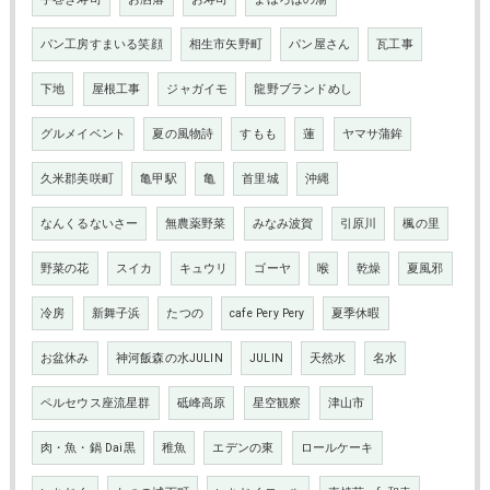
パン工房すまいる笑顔
相生市矢野町
パン屋さん
瓦工事
下地
屋根工事
ジャガイモ
龍野ブランドめし
グルメイベント
夏の風物詩
すもも
蓮
ヤマサ蒲鉾
久米郡美咲町
亀甲駅
亀
首里城
沖縄
なんくるないさー
無農薬野菜
みなみ波賀
引原川
楓の里
野菜の花
スイカ
キュウリ
ゴーヤ
喉
乾燥
夏風邪
冷房
新舞子浜
たつの
cafe Pery Pery
夏季休暇
お盆休み
神河飯森の水JULIN
JULIN
天然水
名水
ペルセウス座流星群
砥峰高原
星空観察
津山市
肉・魚・鍋 Dai黒
稚魚
エデンの東
ロールケーキ