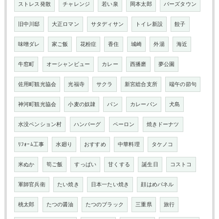
ストレス発散
チャレンジ
若い泉
岡本太郎
バーズタウン
旧中川邸
大正ロマン
サタディサン
トイレ新設
餃子
味噌ダレ
家ご飯
花粉症
香住
城崎
外湯
海近
牛窓町
オーシャンビュー
カレー
西播磨
夢公園
佐用町観光協会
光福寺
サクラ
新宮総合支所
端午の節句
神河町観光協会
小麦の奴隷
パン
カレーパン
犬島
水没ペンション村
ハンバーグ
ペーロン
焼きドーナツ
ﾘﾌｫｰﾑ工事
水廻り
おすすめ
中華料理
タケノコ
米ぬか
筍ご飯
すっぱい
甘くする
誕生日
コストコ
軍師官兵衛
たい焼き
日本一たい焼き
顔はめパネル
桃太郎
たつの醤油
たつのブラック
三重県
旅行