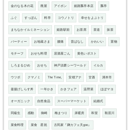
金のなる木の花
廃屋
アイボン
姫路瓢亭本店
瓢亭
ふぐ
すっぽん
料亭
コウノトリ
幸せをよぶトリ
まちなかイルミネーション
姫路駅前
お茶席
茶道
抹茶
パーティー
お地蔵さま
腰痛
昔ばなし
かわいい
置物
モチーフ
おせち料理
居酒屋ごん
黄色いポスト
しろまるひめ
おせち
神戸須磨シーワールド
イルカ
ウツボ
クマノミ
The Time,
安積アナ
甘酒
洲本市
釜揚げしらす丼
一年かき
かきフェア
温野菜
ほぼマヨ
オーガニック
自然食品
スーパーマーケット
結婚式
同級生
感動
御崎
梅まつり
床暖房
和室
鞍居川
菜食料理
菜食 星祝
古民家『麹カフェ天goo』