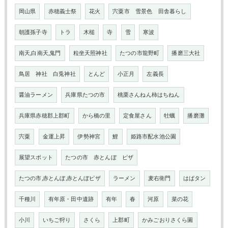
岡山県
赤穂義士祭
花火
宍粟市 雪景色 田舎暮らし
朝護孫子寺
トラ
木槌
寺
雪
寒波
南天,白南天,鬼門
粒坐天照神社
たつの市龍野町
播磨三大社
鳥居 神社 白兎神社
とんど
小正月
左義長
醤油ラーメン
兵庫県たつの市
桃栗さんねん柿はちねん
兵庫県赤穂郡上郡町
から橋の里
定食屋さん
牡蠣
播磨灘
宍粟
金運上昇
伊勢神宮
鯉
姫路市配水池公園
展望スポット
たつの市 赤とんぼ ピザ
たつの市,赤とんぼ,赤とんぼピザ
ラーメン
麦右衛門
はばタン
千種川
有年原・田中遺跡
有年
春
河原
菜の花
小川
いちご狩り
さくら
上郡町
かみごおりさくら園