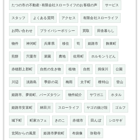
たつの市の不動産･有限会社スローライフのお客様の声
サービス
スタッフ
よくある質問
アクセス
有限会社スローライフ
お問い合わせ
プライバシーポリシー
買取
田舎暮らし
物件
神河町
兵庫県
移住
筍
姫路市
飾東町
煎餅
宍粟市
菜園
農地
佐用町
ホルモンうどん
赤穂郡上郡町
自然の生き物
植物
自然
揖保川
公園
川辺
淡路島
季節の花
梅雨
太子町
檀特山
登山
姫路市、夢前町、バーズタウン
物件紹介
サワガニ
ホタル
姫路市安富町
林田川
スローライフ
ヤゴの抜け殻
ゴルフ
城下町
町家カフェ
きのこ
赤穂市
田んぼ
シロサギ
玄関からの風景
姫路市夢前町
布袋像
弥勒寺