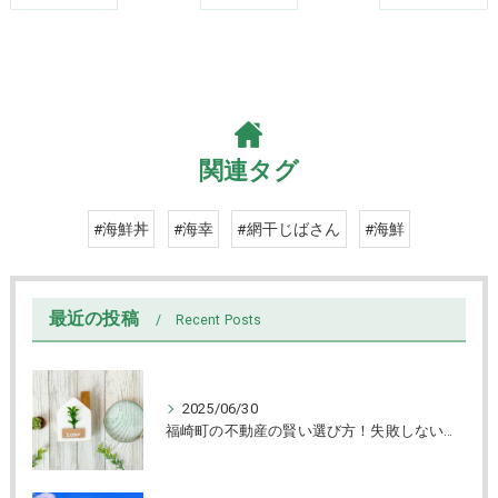
関連タグ
#海鮮丼
#海幸
#網干じばさん
#海鮮
最近の投稿
Recent Posts
2025/06/30
福崎町の不動産の賢い選び方！失敗しない売買と物件チェック術解説