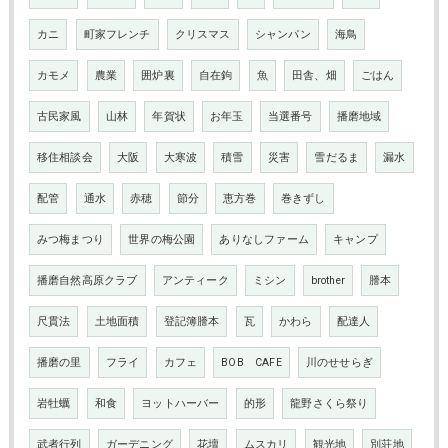
カニ
町家フレンチ
クリスマス
シャンパン
海鳥
カモメ
農業
囲炉裏
自在鉤
魚
田舎、畑
ごはん
古民家風
山林
年賀状
お年玉
当選番号
播磨地域
移住相談会
大阪
大寒波
積雪
災害
雪だるま
漏水
配管
通水
赤穂
節分
恵方巻
巻きずし
みつ梅まつり
世界の梅公園
ありなしファーム
キャンプ
播磨自然高原クラブ
アンティーク
ミシン
brother
謄本
尺貫法
土地面積
登記簿謄本
瓦
かわら
配達人
播磨の里
フライ
カフェ
BOB CAFE
川のせせらぎ
岩牡蠣
和食
ヨットハーバー
的形
龍野さくら祭り
武者行列
ガーデニング
花壇
ムスカリ
観光地
別荘地