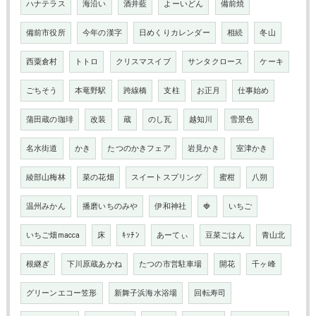
ハナテラス
海沿い
酒井藍
よーいどん
備前焼
備前市役所
今年の漢字
日めくりカレンダー
相続
冬山
西粟倉村
トトロ
クリスマスイブ
サンタクロース
ケーキ
ごちそう
本竜野駅
跨線橋
支柱
お正月
仕事始め
蒲田蔵の珈琲
改装
蔵
のし瓦
越知川
雪景色
名水街道
かき
たつのかきフェア
岩見かき
室津かき
綾部山梅林
菜の花畑
スイートスプリング
蜜柑
八朔
温州みかん
播磨いちのみや
伊和神社
🍓
いちご
いちご畑macca
床
ｷｯﾁﾝ
あーてぃ
豆菜ごはん
青山北
根継ぎ
下川原蔵あかね
たつの市営駐車場
開花
千ヶ峰
グリーンエコー笠形
新舞子浜海水浴場
回転寿司