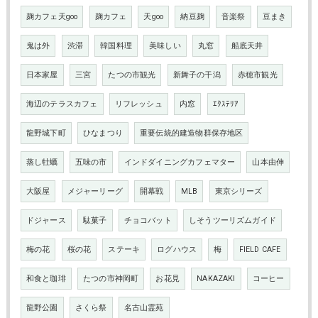
麹カフェ天goo
麹カフェ
天goo
納豆麹
音楽祭
豆まき
鬼は外
渋滞
韓国料理
美味しい
丸窓
船底天井
日本家屋
三宮
たつの市観光
新舞子の干潟
赤穂市観光
海辺のテラスカフェ
リフレッシュ
内窓
ｴｸｽﾃﾘｱ
龍野城下町
ひなまつり
重要伝統的建造物群保存地区
蒸し牡蠣
五味の市
インドダイニングカフェマター
山本由伸
大阪屋
メジャーリーグ
開幕戦
MLB
東京シリーズ
ドジャース
駄菓子
チョコバット
しそうツーリズムガイド
梅の花
桜の花
ステーキ
ログハウス
梅
FIELD CAFE
和食と珈琲
たつの市神岡町
お花見
NAKAZAKI
コーヒー
龍野公園
さくら祭
名古山霊苑