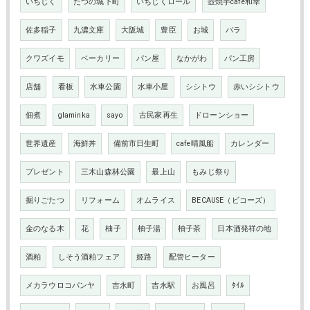
いちじく
たつの城下町
いちじくロール
壺焼芋cafe和幸
佐多稲子
九濃文庫
大阪城
豊臣
お城
バラ
クワズイモ
ベーカリー
パン屋
なかがわ
パン工房
店舗
看板
水車公園
水車小屋
シシトウ
赤いシシトウ
佃煮
glaminka
sayo
古民家再生
ドローンショー
世界遺産
海鮮丼
備前市日生町
cafe晴風船
カレンダー
プレゼント
三木山森林公園
最上山
もみじ祭り
掘りごたつ
リフォーム
オムライス
BECAUSE（ビコーズ）
金のなる木
花
柚子
柚子湯
柚子茶
日本酒発祥の地
酒粕
しそう酒粕フェア
姫路
配管ヒーター
メカラウロコパンヤ
吉永町
吉永駅
お風呂
ﾀｲﾙ