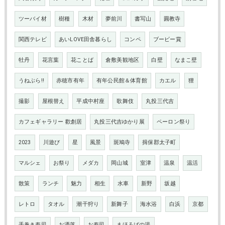
ツーバイ材
樹種
木材
夢前川
書写山
圓教寺
関西テレビ
あいLOVE田舎暮らし
コンペ
ブービー賞
牡丹
花言葉
花ことば
倉敷美観地区
白壁
なまこ壁
うねぶら‼
赤穂市有年
有年公民館＆体育館
カエル
狸
撮影
屋根替え
平成中村座
歌舞伎
丸投三代吉
カフェギャラリー 歡創居
丸投三代吉ゆかり展
ペーロン祭り
2023
川遊び
星
風景
斑鳩寺
揖保郡太子町
マルシェ
お祭り
メダカ
岡山城
室津
温泉
温活
散策
ランチ
魅力
相生
水車
新野
坂越
レトロ
タオル
潮干狩り
新舞子
海水浴
白浜
京都
手巻き寿司
お洒落
お寿司
まほろばの湯