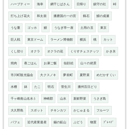
ハーブティー
海幸
網干じばさん
日帰り
鎮守の社
峠
打ち上げ花火
和太鼓
播磨国の一の宮
鶴石
鰻の成瀬
うな重
ゴッホ
鰻
うなぎ亭一座
土用の丑
東京
巨人戦
東京ドーム
ラーメン博物館
横浜
桃
カット
くし切り
オクラ
オクラの花
くりすチェスナッツ
かき氷
焼肉
夜ごはん
お家ご飯
似顔絵
山々の絶景
市川町観光協会
大クスノキ
夢前町
夏野菜
めだかすくい
水槽
鉢
たこ
明石
菅生川
播州百日どり
千ヶ峰南山名水💧
神崎郡
山水
新鮮野菜
うさぎ島
大久野島
スポット
チキンカツ
かじゅまる
フルーツ
パフェ
近代産業遺産
錫の鉱山
ぶどう
物置
ﾌﾟﾚﾊﾌﾞ