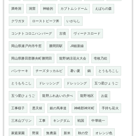
満奇洞
洞窟
神秘的
カブトムシドーム
えばらの森
クワガタ
ローストビーフ丼
いがらし
コンナトコロニハンバーグ
古墳
ヴィーナスロード
岡山県瀬戸内市牛窓
勝間田駅
JR姫新線
岡山県勝田郡勝央町勝間田
龍野納涼花火大会
壱枚乃絵
パンケーキ
チーズタッカルビ
暑い夏
鍋
とうもろこし
とうもろこし
ドレッシング
ドレッシング
五つ星ひょうご
五つ星ひょうご
龍野ふれあいの夕べ
龍野地区
お盆
工事様子
悪天候
銀の馬車道
神崎郡神河町
手持ち花火
三木山プリン
工事
キングダム
戦国
中華統一
家庭菜園
野菜
無農薬
新米
秋の空
オレンジ色