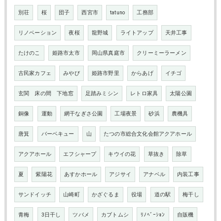
別荘
桜
団子
西宮市
tatuno
工務部
リノベーション
夜桜
龍野城
ライトアップ
天井工事
たけのこ
姫路市太市
岡山県真庭市
クリーミーラーメン
古民家カフェ
みやび
姫路市野里
からあげ
イチゴ
玄関 床の間 下地窓
足踏みミシン
レトロ家具
太陽公園
銅像
運動
網干なぎさ公園
工場夜景
砂浜
農機具
唐箕
バーベキュー
山
たつの市総合文化会館アクアホール
アクアホール
エフシャープ
キウイの花
草抜き
除草
夏
紫陽花
あすかホール
アジサイ
アナベル
内装工事
サンドイッチ
山崎町
かざぐるま
役場
道の駅
梅干し
青梅
3日干し
ツバメ
カブトムシ
ﾘﾉﾍﾞｰｼｮﾝ
自販機