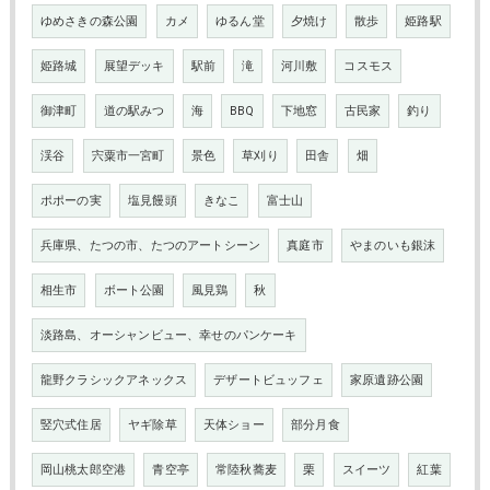
ゆめさきの森公園
カメ
ゆるん堂
夕焼け
散歩
姫路駅
姫路城
展望デッキ
駅前
滝
河川敷
コスモス
御津町
道の駅みつ
海
BBQ
下地窓
古民家
釣り
渓谷
宍粟市一宮町
景色
草刈り
田舎
畑
ポポーの実
塩見饅頭
きなこ
富士山
兵庫県、たつの市、たつのアートシーン
真庭市
やまのいも銀沫
相生市
ボート公園
風見鶏
秋
淡路島、オーシャンビュー、幸せのパンケーキ
龍野クラシックアネックス
デザートビュッフェ
家原遺跡公園
竪穴式住居
ヤギ除草
天体ショー
部分月食
岡山桃太郎空港
青空亭
常陸秋蕎麦
栗
スイーツ
紅葉