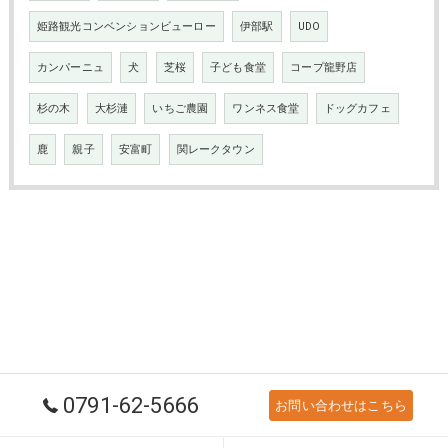
姫路観光コンベンションビューロー
伊部駅
UDO
カンパーニュ
犬
芝桜
子ども食堂
コープ龍野店
杉の木
大杉漣
いちご農園
ワンネス食堂
ドッグカフェ
鹿
親子
安富町
関レークタウン
0791-62-5666
お問い合わせはこちら