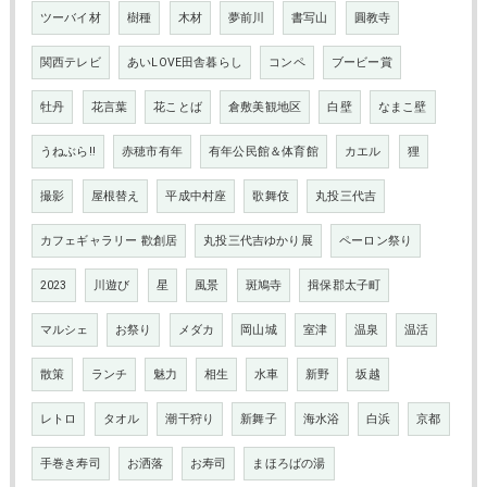
ツーバイ材
樹種
木材
夢前川
書写山
圓教寺
関西テレビ
あいLOVE田舎暮らし
コンペ
ブービー賞
牡丹
花言葉
花ことば
倉敷美観地区
白壁
なまこ壁
うねぶら‼
赤穂市有年
有年公民館＆体育館
カエル
狸
撮影
屋根替え
平成中村座
歌舞伎
丸投三代吉
カフェギャラリー 歡創居
丸投三代吉ゆかり展
ペーロン祭り
2023
川遊び
星
風景
斑鳩寺
揖保郡太子町
マルシェ
お祭り
メダカ
岡山城
室津
温泉
温活
散策
ランチ
魅力
相生
水車
新野
坂越
レトロ
タオル
潮干狩り
新舞子
海水浴
白浜
京都
手巻き寿司
お洒落
お寿司
まほろばの湯