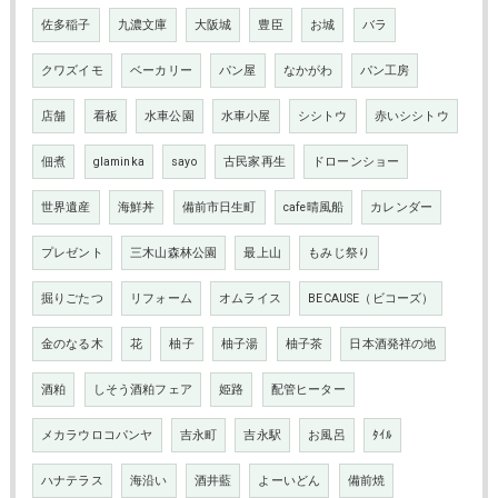
佐多稲子
九濃文庫
大阪城
豊臣
お城
バラ
クワズイモ
ベーカリー
パン屋
なかがわ
パン工房
店舗
看板
水車公園
水車小屋
シシトウ
赤いシシトウ
佃煮
glaminka
sayo
古民家再生
ドローンショー
世界遺産
海鮮丼
備前市日生町
cafe晴風船
カレンダー
プレゼント
三木山森林公園
最上山
もみじ祭り
掘りごたつ
リフォーム
オムライス
BECAUSE（ビコーズ）
金のなる木
花
柚子
柚子湯
柚子茶
日本酒発祥の地
酒粕
しそう酒粕フェア
姫路
配管ヒーター
メカラウロコパンヤ
吉永町
吉永駅
お風呂
ﾀｲﾙ
ハナテラス
海沿い
酒井藍
よーいどん
備前焼