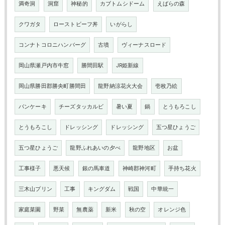
満奇洞
洞窟
神秘的
カブトムシドーム
えばらの森
クワガタ
ローストビーフ丼
いがらし
コンナトコロニハンバーグ
古墳
ヴィーナスロード
岡山県瀬戸内市牛窓
勝間田駅
JR姫新線
岡山県勝田郡勝央町勝間田
龍野納涼花火大会
壱枚乃絵
パンケーキ
チーズタッカルビ
暑い夏
鍋
とうもろこし
とうもろこし
ドレッシング
ドレッシング
五つ星ひょうご
五つ星ひょうご
龍野ふれあいの夕べ
龍野地区
お盆
工事様子
悪天候
銀の馬車道
神崎郡神河町
手持ち花火
三木山プリン
工事
キングダム
戦国
中華統一
家庭菜園
野菜
無農薬
新米
秋の空
オレンジ色