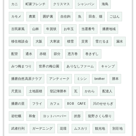
カニ
町家フレンチ
クリスマス
シャンパン
海鳥
カモメ
農業
囲炉裏
自在鉤
魚
田舎、畑
ごはん
古民家風
山林
年賀状
お年玉
当選番号
播磨地域
移住相談会
大阪
大寒波
積雪
災害
雪だるま
漏水
配管
通水
赤穂
節分
恵方巻
巻きずし
みつ梅まつり
世界の梅公園
ありなしファーム
キャンプ
播磨自然高原クラブ
アンティーク
ミシン
brother
謄本
尺貫法
土地面積
登記簿謄本
瓦
かわら
配達人
播磨の里
フライ
カフェ
BOB CAFE
川のせせらぎ
岩牡蠣
和食
ヨットハーバー
的形
龍野さくら祭り
武者行列
ガーデニング
花壇
ムスカリ
観光地
別荘地