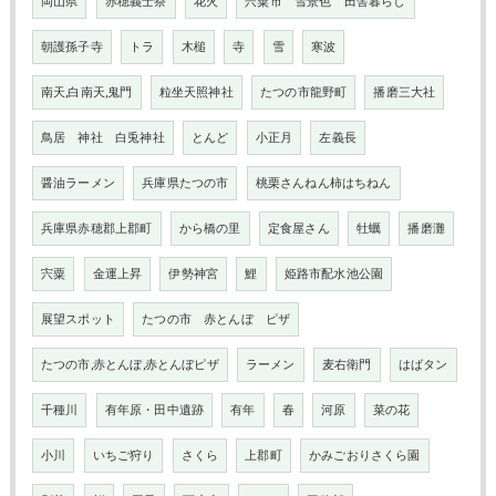
岡山県
赤穂義士祭
花火
宍粟市 雪景色 田舎暮らし
朝護孫子寺
トラ
木槌
寺
雪
寒波
南天,白南天,鬼門
粒坐天照神社
たつの市龍野町
播磨三大社
鳥居 神社 白兎神社
とんど
小正月
左義長
醤油ラーメン
兵庫県たつの市
桃栗さんねん柿はちねん
兵庫県赤穂郡上郡町
から橋の里
定食屋さん
牡蠣
播磨灘
宍粟
金運上昇
伊勢神宮
鯉
姫路市配水池公園
展望スポット
たつの市 赤とんぼ ピザ
たつの市,赤とんぼ,赤とんぼピザ
ラーメン
麦右衛門
はばタン
千種川
有年原・田中遺跡
有年
春
河原
菜の花
小川
いちご狩り
さくら
上郡町
かみごおりさくら園