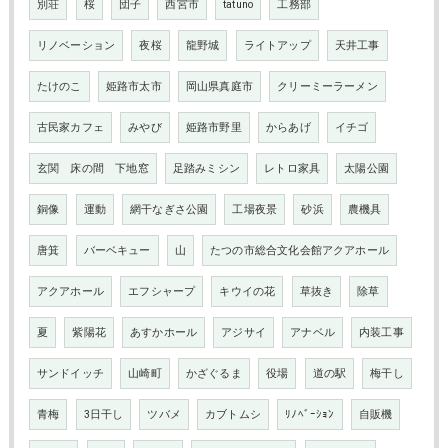
別荘
桜
団子
西宮市
tatuno
工務部
リノベーション
夜桜
龍野城
ライトアップ
天井工事
たけのこ
姫路市太市
岡山県真庭市
クリーミーラーメン
古民家カフェ
みやび
姫路市野里
からあげ
イチゴ
玄関 床の間 下地窓
足踏みミシン
レトロ家具
太陽公園
銅像
運動
網干なぎさ公園
工場夜景
砂浜
農機具
唐箕
バーベキュー
山
たつの市総合文化会館アクアホール
アクアホール
エフシャープ
キウイの花
草抜き
除草
夏
紫陽花
あすかホール
アジサイ
アナベル
内装工事
サンドイッチ
山崎町
かざぐるま
役場
道の駅
梅干し
青梅
3日干し
ツバメ
カブトムシ
ﾘﾉﾍﾞｰｼｮﾝ
自販機