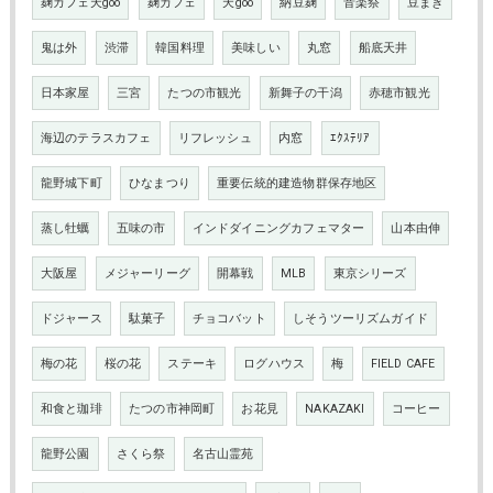
麹カフェ天goo
麹カフェ
天goo
納豆麹
音楽祭
豆まき
鬼は外
渋滞
韓国料理
美味しい
丸窓
船底天井
日本家屋
三宮
たつの市観光
新舞子の干潟
赤穂市観光
海辺のテラスカフェ
リフレッシュ
内窓
ｴｸｽﾃﾘｱ
龍野城下町
ひなまつり
重要伝統的建造物群保存地区
蒸し牡蠣
五味の市
インドダイニングカフェマター
山本由伸
大阪屋
メジャーリーグ
開幕戦
MLB
東京シリーズ
ドジャース
駄菓子
チョコバット
しそうツーリズムガイド
梅の花
桜の花
ステーキ
ログハウス
梅
FIELD CAFE
和食と珈琲
たつの市神岡町
お花見
NAKAZAKI
コーヒー
龍野公園
さくら祭
名古山霊苑