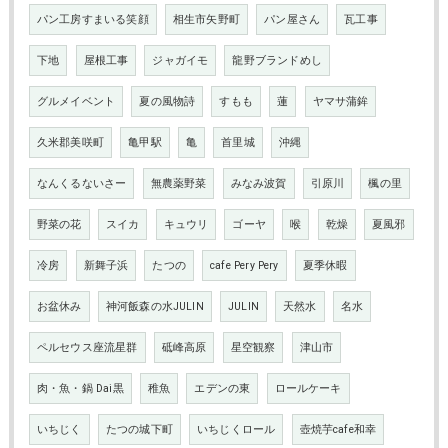
パン工房すまいる笑顔
相生市矢野町
パン屋さん
瓦工事
下地
屋根工事
ジャガイモ
龍野ブランドめし
グルメイベント
夏の風物詩
すもも
蓮
ヤマサ蒲鉾
久米郡美咲町
亀甲駅
亀
首里城
沖縄
なんくるないさー
無農薬野菜
みなみ波賀
引原川
楓の里
野菜の花
スイカ
キュウリ
ゴーヤ
喉
乾燥
夏風邪
冷房
新舞子浜
たつの
cafe Pery Pery
夏季休暇
お盆休み
神河飯森の水JULIN
JULIN
天然水
名水
ペルセウス座流星群
砥峰高原
星空観察
津山市
肉・魚・鍋 Dai黒
稚魚
エデンの東
ロールケーキ
いちじく
たつの城下町
いちじくロール
壺焼芋cafe和幸