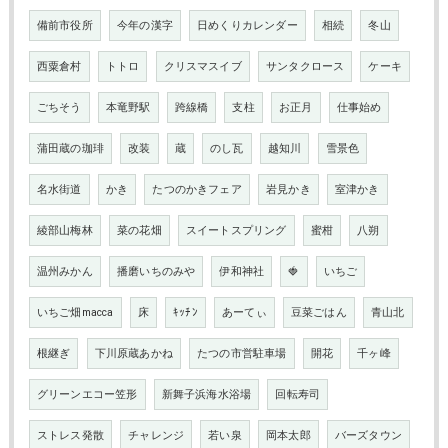
備前市役所
今年の漢字
日めくりカレンダー
相続
冬山
西粟倉村
トトロ
クリスマスイブ
サンタクロース
ケーキ
ごちそう
本竜野駅
跨線橋
支柱
お正月
仕事始め
蒲田蔵の珈琲
改装
蔵
のし瓦
越知川
雪景色
名水街道
かき
たつのかきフェア
岩見かき
室津かき
綾部山梅林
菜の花畑
スイートスプリング
蜜柑
八朔
温州みかん
播磨いちのみや
伊和神社
🍓
いちご
いちご畑macca
床
ｷｯﾁﾝ
あーてぃ
豆菜ごはん
青山北
根継ぎ
下川原蔵あかね
たつの市営駐車場
開花
千ヶ峰
グリーンエコー笠形
新舞子浜海水浴場
回転寿司
ストレス発散
チャレンジ
若い泉
岡本太郎
バーズタウン