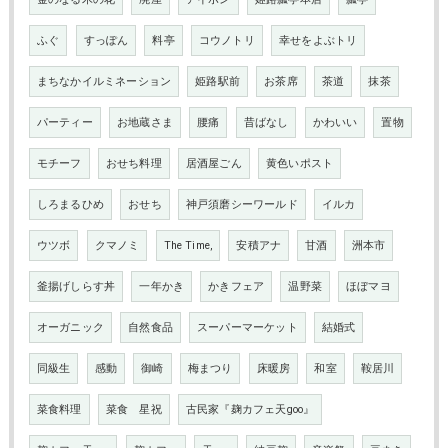
ふぐ
すっぽん
料亭
コウノトリ
幸せをよぶトリ
まちなかイルミネーション
姫路駅前
お茶席
茶道
抹茶
パーティー
お地蔵さま
腰痛
昔ばなし
かわいい
置物
モチーフ
おせち料理
居酒屋ごん
黄色いポスト
しろまるひめ
おせち
神戸須磨シーワールド
イルカ
ウツボ
クマノミ
The Time,
安積アナ
甘酒
洲本市
釜揚げしらす丼
一年かき
かきフェア
温野菜
ほぼマヨ
オーガニック
自然食品
スーパーマーケット
結婚式
同級生
感動
御崎
梅まつり
床暖房
和室
鞍居川
菜食料理
菜食 星祝
古民家『麹カフェ天goo』