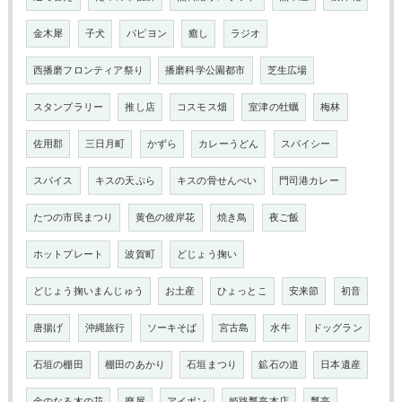
金木犀
子犬
パピヨン
癒し
ラジオ
西播磨フロンティア祭り
播磨科学公園都市
芝生広場
スタンプラリー
推し店
コスモス畑
室津の牡蠣
梅林
佐用郡
三日月町
かずら
カレーうどん
スパイシー
スパイス
キスの天ぷら
キスの骨せんべい
門司港カレー
たつの市民まつり
黄色の彼岸花
焼き鳥
夜ご飯
ホットプレート
波賀町
どじょう掬い
どじょう掬いまんじゅう
お土産
ひょっとこ
安来節
初音
唐揚げ
沖縄旅行
ソーキそば
宮古島
水牛
ドッグラン
石垣の棚田
棚田のあかり
石垣まつり
鉱石の道
日本遺産
金のなる木の花
廃屋
アイボン
姫路瓢亭本店
瓢亭