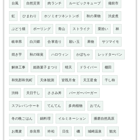
台風
自然災害
肉ランチ
ルービックキューブ
備前市
虹
ひまわり
ホソミオツネントンボ
秋の果物
渋皮煮
ぶどう畑
ボーリング
青山
ストライク
栗拾い
林
岐阜県
白川郷
合掌造り
願い玉
果物
サツマイモ
焼き芋
秋の味覚
ハロウィン
かぼちゃ
レッドターバン
解体工事
姫路菓子まつり
晴天
ドライバー
棚田
和気郡和気町
天体観測
皆既月食
天王星食
干し柿
渋柿
天日干し
ささみ丼
バーガーバーガー
スフレパンケーキ
てんてん
多肉植物
おでん
冬の晩ごはん
鍋料理
イルミネーション
播磨自然高原
お蕎麦
奈良県
吟松
日生
磯
城崎温泉
観光