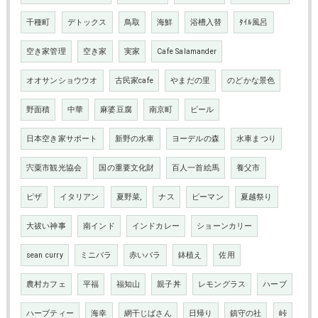
千種町
デトックス
鳥取
海鮮
浴槽入替
ﾀｲﾙ風呂
空き家管理
空き家
実家
Cafe Salamander
オオサンショウウオ
古民家cafe
やまだの里
のどかな景色
野面積
中華
麻婆豆腐
南京町
ビール
日本空き家サポート
新野の水車
ヨーデルの森
水車まつり
宍粟市観光協会
国の重要文化財
百人一首絵馬
養父市
ピザ
イタリアン
夏野菜,
ナス
ピーマン
夏越祭り
大祓い神事
南インド
インドカレー
ショーンカリー
sean curry
ミニバラ
赤いバラ
鉢植え
佐用
農村カフェ
平福
福知山
親子丼
レモングラス
ハーブ
ハーブティー
海幸
網干じばさん
日帰り
鎮守の社
峠