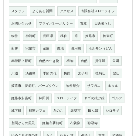
スタッフ
よくある質問
アクセス
有限会社スローライフ
お問い合わせ
プライバシーポリシー
買取
田舎暮らし
物件
神河町
兵庫県
移住
筍
姫路市
飾東町
煎餅
宍粟市
菜園
農地
佐用町
ホルモンうどん
赤穂郡上郡町
自然の生き物
植物
自然
揖保川
公園
川辺
淡路島
季節の花
梅雨
太子町
檀特山
登山
姫路市、夢前町、バーズタウン
物件紹介
サワガニ
ホタル
姫路市安富町
林田川
スローライフ
ヤゴの抜け殻
ゴルフ
城下町
町家カフェ
きのこ
赤穂市
田んぼ
シロサギ
玄関からの風景
姫路市夢前町
布袋像
弥勒寺
ゆめさきの森公園
カメ
ゆるん堂
夕焼け
散歩
姫路駅