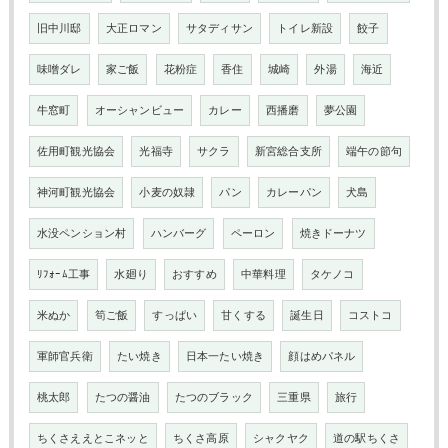
旧中川邸
大正ロマン
サタディサン
トイレ新設
餃子
味噌ダレ
家ご飯
花粉症
香住
城崎
外湯
海近
牛窓町
オーシャンビュー
カレー
西播磨
夢公園
佐用町観光協会
光福寺
サクラ
新宮総合支所
端午の節句
神河町観光協会
小麦の奴隷
パン
カレーパン
犬島
水没ペンション村
ハンバーグ
ペーロン
焼きドーナツ
ﾘﾌｫｰﾑ工事
水廻り
おすすめ
中華料理
タケノコ
米ぬか
筍ご飯
すっぱい
甘くする
誕生日
コストコ
軍師官兵衛
たい焼き
日本一たい焼き
顔はめパネル
桃太郎
たつの醤油
たつのブラック
三重県
旅行
ちくさええとこネッと
ちくさ高原
シャクヤク
道の駅ちくさ