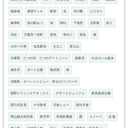
姫路城
展望デッキ
駅前
滝
河川敷
コスモス
御津町
道の駅みつ
海
BBQ
下地窓
古民家
釣り
渓谷
宍粟市一宮町
景色
草刈り
田舎
畑
ポポーの実
塩見饅頭
きなこ
富士山
兵庫県、たつの市、たつのアートシーン
真庭市
やまのいも銀沫
相生市
ボート公園
風見鶏
秋
淡路島、オーシャンビュー、幸せのパンケーキ
龍野クラシックアネックス
デザートビュッフェ
家原遺跡公園
竪穴式住居
ヤギ除草
天体ショー
部分月食
岡山桃太郎空港
青空亭
常陸秋蕎麦
栗
スイーツ
紅葉