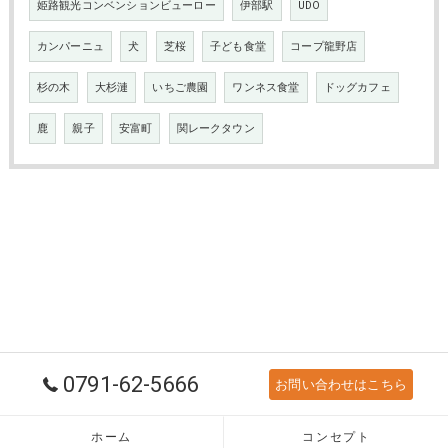
姫路観光コンベンションビューロー
伊部駅
UDO
カンパーニュ
犬
芝桜
子ども食堂
コープ龍野店
杉の木
大杉漣
いちご農園
ワンネス食堂
ドッグカフェ
鹿
親子
安富町
関レークタウン
0791-62-5666
お問い合わせはこちら
ホーム
コンセプト