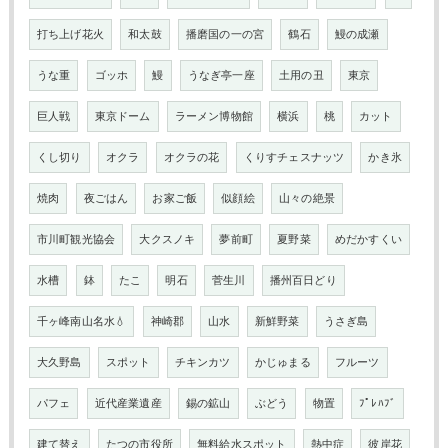
打ち上げ花火
和太鼓
播磨国の一の宮
鶴石
鰻の成瀬
うな重
ゴッホ
鰻
うなぎ亭一座
土用の丑
東京
巨人戦
東京ドーム
ラーメン博物館
横浜
桃
カット
くし切り
オクラ
オクラの花
くりすチェスナッツ
かき氷
焼肉
夜ごはん
お家ご飯
似顔絵
山々の絶景
市川町観光協会
大クスノキ
夢前町
夏野菜
めだかすくい
水槽
鉢
たこ
明石
菅生川
播州百日どり
千ヶ峰南山名水💧
神崎郡
山水
新鮮野菜
うさぎ島
大久野島
スポット
チキンカツ
かじゅまる
フルーツ
パフェ
近代産業遺産
錫の鉱山
ぶどう
物置
ﾌﾟﾚﾊﾌﾞ
建て替え
たつの市役所
無料給水スポット
熱中症
彼岸花