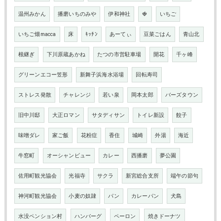
温州みかん
播磨いちのみや
伊和神社
🍓
いちご
いちご畑macca
床
ｷｯﾁﾝ
あーてぃ
豆菜ごはん
青山北
根継ぎ
下川原蔵あかね
たつの市営駐車場
開花
千ヶ峰
グリーンエコー笠形
新舞子浜海水浴場
回転寿司
ストレス発散
チャレンジ
若い泉
岡本太郎
バーズタウン
旧中川邸
大正ロマン
サタディサン
トイレ新設
餃子
味噌ダレ
家ご飯
花粉症
香住
城崎
外湯
海近
牛窓町
オーシャンビュー
カレー
西播磨
夢公園
佐用町観光協会
光福寺
サクラ
新宮総合支所
端午の節句
神河町観光協会
小麦の奴隷
パン
カレーパン
犬島
水没ペンション村
ハンバーグ
ペーロン
焼きドーナツ