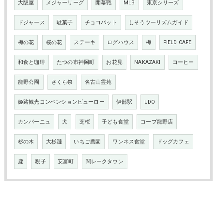
大阪屋
メジャーリーグ
開幕戦
MLB
東京シリーズ
ドジャース
駄菓子
チョコバット
しそうツーリズムガイド
梅の花
桜の花
ステーキ
ログハウス
梅
FIELD CAFE
和食と珈琲
たつの市神岡町
お花見
NAKAZAKI
コーヒー
龍野公園
さくら祭
名古山霊苑
姫路観光コンベンションビューロー
伊部駅
UDO
カンパーニュ
犬
芝桜
子ども食堂
コープ龍野店
杉の木
大杉漣
いちご農園
ワンネス食堂
ドッグカフェ
鹿
親子
安富町
関レークタウン