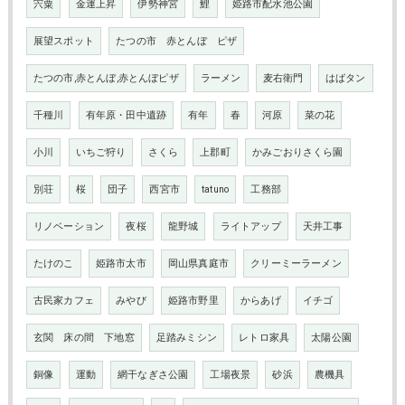
宍粟
金運上昇
伊勢神宮
鯉
姫路市配水池公園
展望スポット
たつの市 赤とんぼ ピザ
たつの市,赤とんぼ,赤とんぼピザ
ラーメン
麦右衛門
はばタン
千種川
有年原・田中遺跡
有年
春
河原
菜の花
小川
いちご狩り
さくら
上郡町
かみごおりさくら園
別荘
桜
団子
西宮市
tatuno
工務部
リノベーション
夜桜
龍野城
ライトアップ
天井工事
たけのこ
姫路市太市
岡山県真庭市
クリーミーラーメン
古民家カフェ
みやび
姫路市野里
からあげ
イチゴ
玄関 床の間 下地窓
足踏みミシン
レトロ家具
太陽公園
銅像
運動
網干なぎさ公園
工場夜景
砂浜
農機具