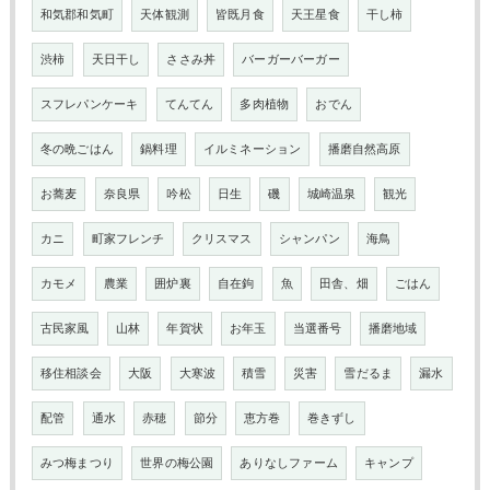
和気郡和気町
天体観測
皆既月食
天王星食
干し柿
渋柿
天日干し
ささみ丼
バーガーバーガー
スフレパンケーキ
てんてん
多肉植物
おでん
冬の晩ごはん
鍋料理
イルミネーション
播磨自然高原
お蕎麦
奈良県
吟松
日生
磯
城崎温泉
観光
カニ
町家フレンチ
クリスマス
シャンパン
海鳥
カモメ
農業
囲炉裏
自在鉤
魚
田舎、畑
ごはん
古民家風
山林
年賀状
お年玉
当選番号
播磨地域
移住相談会
大阪
大寒波
積雪
災害
雪だるま
漏水
配管
通水
赤穂
節分
恵方巻
巻きずし
みつ梅まつり
世界の梅公園
ありなしファーム
キャンプ