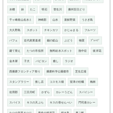
水槽
鉢
たこ
明石
菅生川
播州百日どり
千ヶ峰南山名水💧
神崎郡
山水
新鮮野菜
うさぎ島
大久野島
スポット
チキンカツ
かじゅまる
フルーツ
パフェ
近代産業遺産
錫の鉱山
ぶどう
物置
ﾌﾟﾚﾊﾌﾞ
建て替え
たつの市役所
無料給水スポット
熱中症
彼岸花
金木犀
子犬
パピヨン
癒し
ラジオ
西播磨フロンティア祭り
播磨科学公園都市
芝生広場
スタンプラリー
推し店
コスモス畑
室津の牡蠣
梅林
佐用郡
三日月町
かずら
カレーうどん
スパイシー
スパイス
キスの天ぷら
キスの骨せんべい
門司港カレー
たつの市民まつり
黄色の彼岸花
焼き鳥
夜ご飯