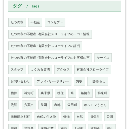
タグ
Tags
たつの市
不動産
コンセプト
たつの市の不動産･有限会社スローライフの口コミ情報
たつの市の不動産･有限会社スローライフの評判
たつの市の不動産･有限会社スローライフのお客様の声
サービス
スタッフ
よくある質問
アクセス
有限会社スローライフ
お問い合わせ
プライバシーポリシー
買取
田舎暮らし
物件
神河町
兵庫県
移住
筍
姫路市
飾東町
煎餅
宍粟市
菜園
農地
佐用町
ホルモンうどん
赤穂郡上郡町
自然の生き物
植物
自然
揖保川
公園
川辺
淡路島
季節の花
梅雨
太子町
檀特山
登山