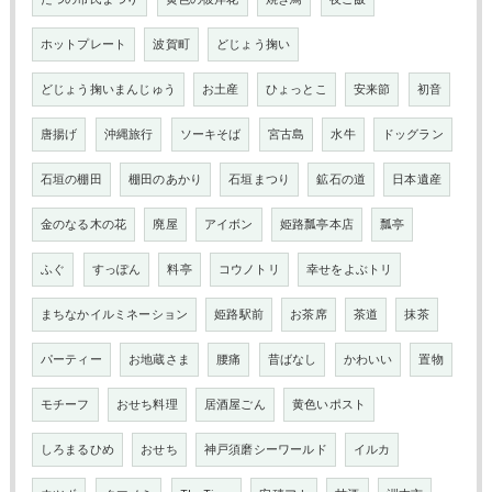
ホットプレート
波賀町
どじょう掬い
どじょう掬いまんじゅう
お土産
ひょっとこ
安来節
初音
唐揚げ
沖縄旅行
ソーキそば
宮古島
水牛
ドッグラン
石垣の棚田
棚田のあかり
石垣まつり
鉱石の道
日本遺産
金のなる木の花
廃屋
アイボン
姫路瓢亭本店
瓢亭
ふぐ
すっぽん
料亭
コウノトリ
幸せをよぶトリ
まちなかイルミネーション
姫路駅前
お茶席
茶道
抹茶
パーティー
お地蔵さま
腰痛
昔ばなし
かわいい
置物
モチーフ
おせち料理
居酒屋ごん
黄色いポスト
しろまるひめ
おせち
神戸須磨シーワールド
イルカ