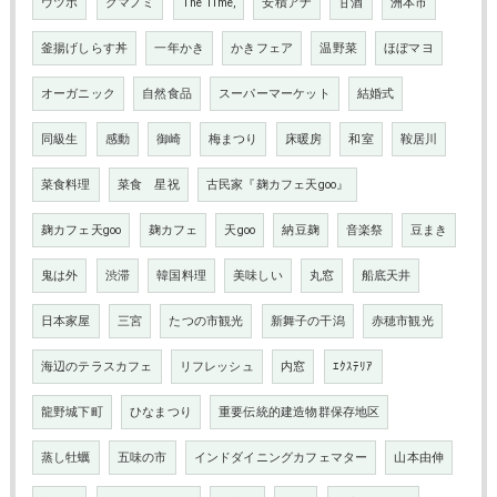
ウツボ
クマノミ
The Time,
安積アナ
甘酒
洲本市
釜揚げしらす丼
一年かき
かきフェア
温野菜
ほぼマヨ
オーガニック
自然食品
スーパーマーケット
結婚式
同級生
感動
御崎
梅まつり
床暖房
和室
鞍居川
菜食料理
菜食 星祝
古民家『麹カフェ天goo』
麹カフェ天goo
麹カフェ
天goo
納豆麹
音楽祭
豆まき
鬼は外
渋滞
韓国料理
美味しい
丸窓
船底天井
日本家屋
三宮
たつの市観光
新舞子の干潟
赤穂市観光
海辺のテラスカフェ
リフレッシュ
内窓
ｴｸｽﾃﾘｱ
龍野城下町
ひなまつり
重要伝統的建造物群保存地区
蒸し牡蠣
五味の市
インドダイニングカフェマター
山本由伸