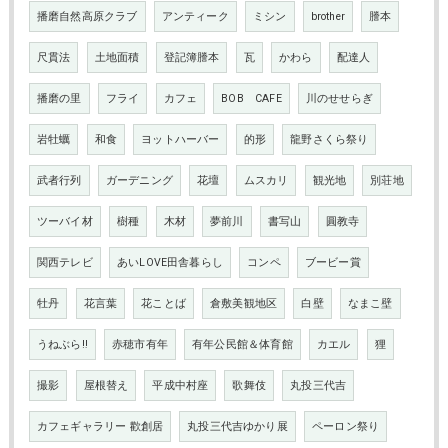
播磨自然高原クラブ
アンティーク
ミシン
brother
謄本
尺貫法
土地面積
登記簿謄本
瓦
かわら
配達人
播磨の里
フライ
カフェ
BOB CAFE
川のせせらぎ
岩牡蠣
和食
ヨットハーバー
的形
龍野さくら祭り
武者行列
ガーデニング
花壇
ムスカリ
観光地
別荘地
ツーバイ材
樹種
木材
夢前川
書写山
圓教寺
関西テレビ
あいLOVE田舎暮らし
コンペ
ブービー賞
牡丹
花言葉
花ことば
倉敷美観地区
白壁
なまこ壁
うねぶら‼
赤穂市有年
有年公民館＆体育館
カエル
狸
撮影
屋根替え
平成中村座
歌舞伎
丸投三代吉
カフェギャラリー 歡創居
丸投三代吉ゆかり展
ペーロン祭り