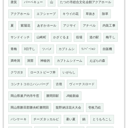
唐箕
バーベキュー
山
たつの市総合文化会館アクアホール
アクアホール
エフシャープ
キウイの花
草抜き
除草
夏
紫陽花
あすかホール
アジサイ
アナベル
内装工事
サンドイッチ
山崎町
かざぐるま
役場
道の駅
梅干し
青梅
3日干し
ツバメ
カブトムシ
ﾘﾉﾍﾞｰｼｮﾝ
自販機
満奇洞
洞窟
神秘的
カブトムシドーム
えばらの森
クワガタ
ローストビーフ丼
いがらし
コンナトコロニハンバーグ
古墳
ヴィーナスロード
岡山県瀬戸内市牛窓
勝間田駅
JR姫新線
岡山県勝田郡勝央町勝間田
龍野納涼花火大会
壱枚乃絵
パンケーキ
チーズタッカルビ
暑い夏
鍋
とうもろこし