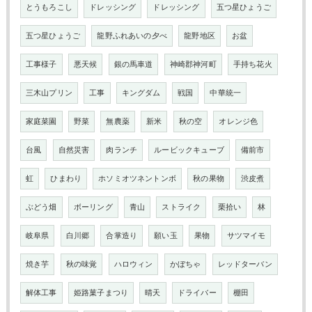
とうもろこし
ドレッシング
ドレッシング
五つ星ひょうご
五つ星ひょうご
龍野ふれあいの夕べ
龍野地区
お盆
工事様子
悪天候
銀の馬車道
神崎郡神河町
手持ち花火
三木山プリン
工事
キングダム
戦国
中華統一
家庭菜園
野菜
無農薬
新米
秋の空
オレンジ色
台風
自然災害
肉ランチ
ルービックキューブ
備前市
虹
ひまわり
ホソミオツネントンボ
秋の果物
渋皮煮
ぶどう畑
ボーリング
青山
ストライク
栗拾い
林
岐阜県
白川郷
合掌造り
願い玉
果物
サツマイモ
焼き芋
秋の味覚
ハロウィン
かぼちゃ
レッドターバン
解体工事
姫路菓子まつり
晴天
ドライバー
棚田