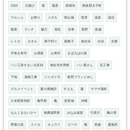
2023
川遊び
星
風景
斑鳩寺
揖保郡太子町
マルシェ
お祭り
メダカ
岡山城
室津
温泉
温活
散策
ランチ
魅力
相生
水車
新野
坂越
レトロ
タオル
潮干狩り
新舞子
海水浴
白浜
京都
手巻き寿司
お洒落
お寿司
まほろばの湯
パン工房すまいる笑顔
相生市矢野町
パン屋さん
瓦工事
下地
屋根工事
ジャガイモ
龍野ブランドめし
グルメイベント
夏の風物詩
すもも
蓮
ヤマサ蒲鉾
久米郡美咲町
亀甲駅
亀
首里城
沖縄
なんくるないさー
無農薬野菜
みなみ波賀
引原川
楓の里
野菜の花
スイカ
キュウリ
ゴーヤ
喉
乾燥
夏風邪