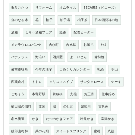
掘りごたつ
リフォーム
オムライス
BECAUSE（ビコーズ）
金のなる木
花
柚子
柚子湯
柚子茶
日本酒発祥の地
酒粕
しそう酒粕フェア
姫路
配管ヒーター
メカラウロコパンヤ
吉永町
吉永駅
お風呂
ﾀｲﾙ
ハナテラス
海沿い
酒井藍
よーいどん
備前焼
備前市役所
今年の漢字
日めくりカレンダー
相続
冬山
西粟倉村
トトロ
クリスマスイブ
サンタクロース
ケーキ
ごちそう
本竜野駅
跨線橋
支柱
お正月
仕事始め
蒲田蔵の珈琲
改装
蔵
のし瓦
越知川
雪景色
名水街道
かき
たつのかきフェア
岩見かき
室津かき
綾部山梅林
菜の花畑
スイートスプリング
蜜柑
八朔