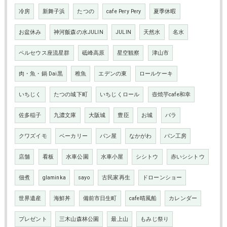
冷房
新舞子浜
たつの
cafe Pery Pery
夏季休暇
お盆休み
神河飯森の水JULIN
JULIN
天然水
名水
ペルセウス座流星群
砥峰高原
星空観察
津山市
肉・魚・鍋 Dai黒
稚魚
エデンの東
ロールケーキ
いちじく
たつの城下町
いちじくロール
壺焼芋cafe和幸
佐多稲子
九濃文庫
大阪城
豊臣
お城
バラ
クワズイモ
ベーカリー
パン屋
なかがわ
パン工房
店舗
看板
水車公園
水車小屋
シシトウ
赤いシシトウ
佃煮
glaminka
sayo
古民家再生
ドローンショー
世界遺産
海鮮丼
備前市日生町
cafe晴風船
カレンダー
プレゼント
三木山森林公園
最上山
もみじ祭り