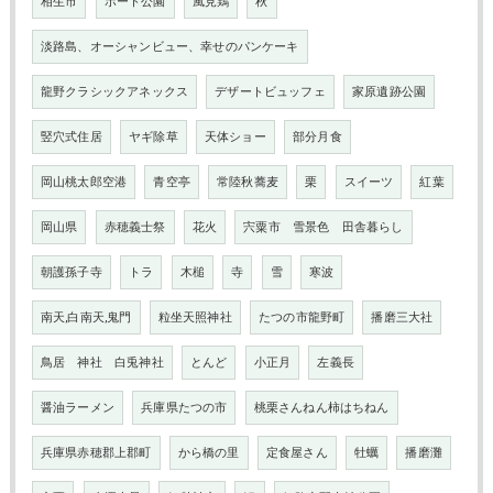
相生市
ボート公園
風見鶏
秋
淡路島、オーシャンビュー、幸せのパンケーキ
龍野クラシックアネックス
デザートビュッフェ
家原遺跡公園
竪穴式住居
ヤギ除草
天体ショー
部分月食
岡山桃太郎空港
青空亭
常陸秋蕎麦
栗
スイーツ
紅葉
岡山県
赤穂義士祭
花火
宍粟市 雪景色 田舎暮らし
朝護孫子寺
トラ
木槌
寺
雪
寒波
南天,白南天,鬼門
粒坐天照神社
たつの市龍野町
播磨三大社
鳥居 神社 白兎神社
とんど
小正月
左義長
醤油ラーメン
兵庫県たつの市
桃栗さんねん柿はちねん
兵庫県赤穂郡上郡町
から橋の里
定食屋さん
牡蠣
播磨灘