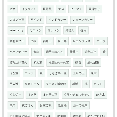
ピザ
イタリアン
夏野菜,
ナス
ピーマン
夏越祭り
大祓い神事
南インド
インドカレー
ショーンカリー
sean curry
ミニバラ
赤いバラ
鉢植え
佐用
農村カフェ
平福
福知山
親子丼
レモングラス
ハーブ
ハーブティー
海幸
網干じばさん
日帰り
鎮守の社
峠
打ち上げ花火
和太鼓
播磨国の一の宮
鶴石
鰻の成瀬
うな重
ゴッホ
鰻
うなぎ亭一座
土用の丑
東京
巨人戦
東京ドーム
ラーメン博物館
横浜
桃
カット
くし切り
オクラ
オクラの花
くりすチェスナッツ
かき氷
焼肉
夜ごはん
お家ご飯
似顔絵
山々の絶景
市川町観光協会
大クスノキ
夢前町
夏野菜
めだかすくい