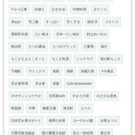
ﾘﾌｫｰﾑ工事
水廻り
おすすめ
中華料理
タケノコ
米ぬか
筍ご飯
すっぱい
甘くする
誕生日
コストコ
軍師官兵衛
たい焼き
日本一たい焼き
顔はめパネル
桃太郎
たつの醤油
たつのブラック
三重県
旅行
ちくさええとこネッと
ちくさ高原
シャクヤク
道の駅ちくさ
千種町
デトックス
鳥取
海鮮
浴槽入替
ﾀｲﾙ風呂
空き家管理
空き家
実家
Cafe Salamander
オオサンショウウオ
古民家cafe
やまだの里
のどかな景色
野面積
中華
麻婆豆腐
南京町
ビール
日本空き家サポート
新野の水車
ヨーデルの森
水車まつり
宍粟市観光協会
国の重要文化財
百人一首絵馬
養父市