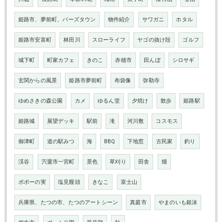
姫路市、夢前町、バーズタウン
物件紹介
サワガニ
ホタル
姫路市安富町
林田川
スローライフ
ヤゴの抜け殻
ゴルフ
城下町
町家カフェ
きのこ
赤穂市
田んぼ
シロサギ
玄関からの風景
姫路市夢前町
布袋像
弥勒寺
ゆめさきの森公園
カメ
ゆるん堂
夕焼け
散歩
姫路駅
姫路城
展望デッキ
駅前
滝
河川敷
コスモス
御津町
道の駅みつ
海
BBQ
下地窓
古民家
釣り
渓谷
宍粟市一宮町
景色
草刈り
田舎
畑
ポポーの実
塩見饅頭
きなこ
富士山
兵庫県、たつの市、たつのアートシーン
真庭市
やまのいも銀沫