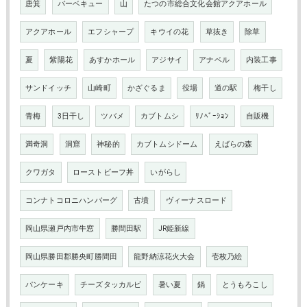
唐箕
バーベキュー
山
たつの市総合文化会館アクアホール
アクアホール
エフシャープ
キウイの花
草抜き
除草
夏
紫陽花
あすかホール
アジサイ
アナベル
内装工事
サンドイッチ
山崎町
かざぐるま
役場
道の駅
梅干し
青梅
3日干し
ツバメ
カブトムシ
ﾘﾉﾍﾞｰｼｮﾝ
自販機
満奇洞
洞窟
神秘的
カブトムシドーム
えばらの森
クワガタ
ローストビーフ丼
いがらし
コンナトコロニハンバーグ
古墳
ヴィーナスロード
岡山県瀬戸内市牛窓
勝間田駅
JR姫新線
岡山県勝田郡勝央町勝間田
龍野納涼花火大会
壱枚乃絵
パンケーキ
チーズタッカルビ
暑い夏
鍋
とうもろこし