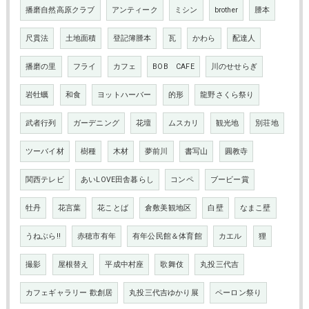
播磨自然高原クラブ
アンティーク
ミシン
brother
謄本
尺貫法
土地面積
登記簿謄本
瓦
かわら
配達人
播磨の里
フライ
カフェ
BOB CAFE
川のせせらぎ
岩牡蠣
和食
ヨットハーバー
的形
龍野さくら祭り
武者行列
ガーデニング
花壇
ムスカリ
観光地
別荘地
ツーバイ材
樹種
木材
夢前川
書写山
圓教寺
関西テレビ
あいLOVE田舎暮らし
コンペ
ブービー賞
牡丹
花言葉
花ことば
倉敷美観地区
白壁
なまこ壁
うねぶら‼
赤穂市有年
有年公民館＆体育館
カエル
狸
撮影
屋根替え
平成中村座
歌舞伎
丸投三代吉
カフェギャラリー 歡創居
丸投三代吉ゆかり展
ペーロン祭り