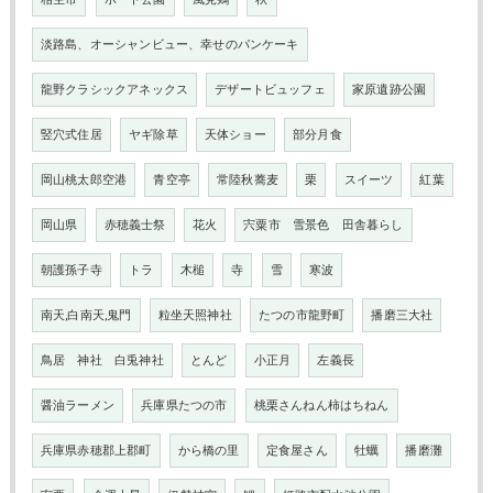
淡路島、オーシャンビュー、幸せのパンケーキ
龍野クラシックアネックス
デザートビュッフェ
家原遺跡公園
竪穴式住居
ヤギ除草
天体ショー
部分月食
岡山桃太郎空港
青空亭
常陸秋蕎麦
栗
スイーツ
紅葉
岡山県
赤穂義士祭
花火
宍粟市 雪景色 田舎暮らし
朝護孫子寺
トラ
木槌
寺
雪
寒波
南天,白南天,鬼門
粒坐天照神社
たつの市龍野町
播磨三大社
鳥居 神社 白兎神社
とんど
小正月
左義長
醤油ラーメン
兵庫県たつの市
桃栗さんねん柿はちねん
兵庫県赤穂郡上郡町
から橋の里
定食屋さん
牡蠣
播磨灘