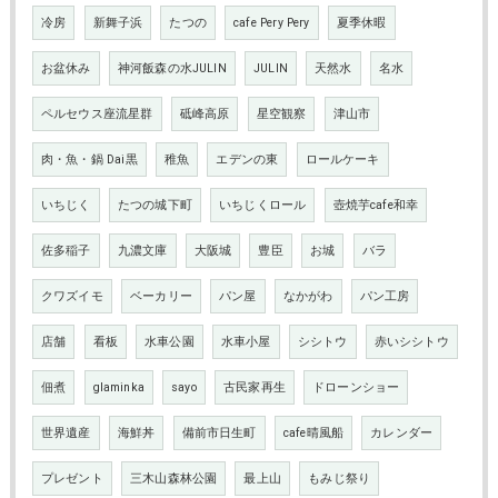
冷房
新舞子浜
たつの
cafe Pery Pery
夏季休暇
お盆休み
神河飯森の水JULIN
JULIN
天然水
名水
ペルセウス座流星群
砥峰高原
星空観察
津山市
肉・魚・鍋 Dai黒
稚魚
エデンの東
ロールケーキ
いちじく
たつの城下町
いちじくロール
壺焼芋cafe和幸
佐多稲子
九濃文庫
大阪城
豊臣
お城
バラ
クワズイモ
ベーカリー
パン屋
なかがわ
パン工房
店舗
看板
水車公園
水車小屋
シシトウ
赤いシシトウ
佃煮
glaminka
sayo
古民家再生
ドローンショー
世界遺産
海鮮丼
備前市日生町
cafe晴風船
カレンダー
プレゼント
三木山森林公園
最上山
もみじ祭り