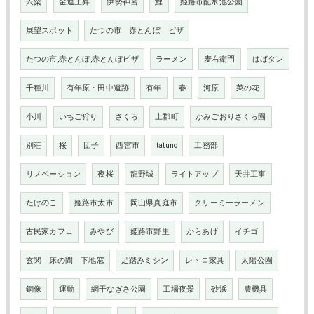
宍粟
金運上昇
伊勢神宮
鯉
姫路市配水池公園
展望スポット
たつの市 赤とんぼ ピザ
たつの市,赤とんぼ,赤とんぼピザ
ラーメン
麦右衛門
はばタン
千種川
有年原・田中遺跡
有年
春
河原
菜の花
小川
いちご狩り
さくら
上郡町
かみごおりさくら園
別荘
桜
団子
西宮市
tatuno
工務部
リノベーション
夜桜
龍野城
ライトアップ
天井工事
たけのこ
姫路市太市
岡山県真庭市
クリーミーラーメン
古民家カフェ
みやび
姫路市野里
からあげ
イチゴ
玄関 床の間 下地窓
足踏みミシン
レトロ家具
太陽公園
銅像
運動
網干なぎさ公園
工場夜景
砂浜
農機具