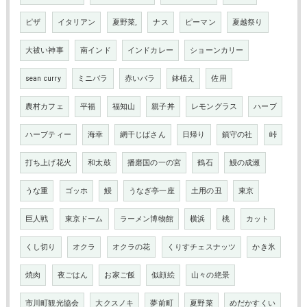
ピザ
イタリアン
夏野菜,
ナス
ピーマン
夏越祭り
大祓い神事
南インド
インドカレー
ショーンカリー
sean curry
ミニバラ
赤いバラ
鉢植え
佐用
農村カフェ
平福
福知山
親子丼
レモングラス
ハーブ
ハーブティー
海幸
網干じばさん
日帰り
鎮守の社
峠
打ち上げ花火
和太鼓
播磨国の一の宮
鶴石
鰻の成瀬
うな重
ゴッホ
鰻
うなぎ亭一座
土用の丑
東京
巨人戦
東京ドーム
ラーメン博物館
横浜
桃
カット
くし切り
オクラ
オクラの花
くりすチェスナッツ
かき氷
焼肉
夜ごはん
お家ご飯
似顔絵
山々の絶景
市川町観光協会
大クスノキ
夢前町
夏野菜
めだかすくい