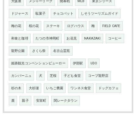
大阪屋
メジャーリーグ
開幕戦
MLB
東京シリーズ
ドジャース
駄菓子
チョコバット
しそうツーリズムガイド
梅の花
桜の花
ステーキ
ログハウス
梅
FIELD CAFE
和食と珈琲
たつの市神岡町
お花見
NAKAZAKI
コーヒー
龍野公園
さくら祭
名古山霊苑
姫路観光コンベンションビューロー
伊部駅
UDO
カンパーニュ
犬
芝桜
子ども食堂
コープ龍野店
杉の木
大杉漣
いちご農園
ワンネス食堂
ドッグカフェ
鹿
親子
安富町
関レークタウン