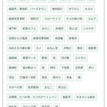
姫路市、夢前町、バーズタウン
物件紹介
サワガニ
ホタル
姫路市安富町
林田川
スローライフ
ヤゴの抜け殻
ゴルフ
城下町
町家カフェ
きのこ
赤穂市
田んぼ
シロサギ
玄関からの風景
姫路市夢前町
布袋像
弥勒寺
ゆめさきの森公園
カメ
ゆるん堂
夕焼け
散歩
姫路駅
姫路城
展望デッキ
駅前
滝
河川敷
コスモス
御津町
道の駅みつ
海
BBQ
下地窓
古民家
釣り
渓谷
宍粟市一宮町
景色
草刈り
田舎
畑
ポポーの実
塩見饅頭
きなこ
富士山
兵庫県、たつの市、たつのアートシーン
真庭市
やまのいも銀沫
相生市
ボート公園
風見鶏
秋