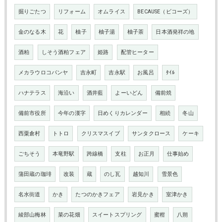
掘りごたつ
リフォーム
オムライス
BECAUSE（ビコーズ）
金のなる木
花
柚子
柚子湯
柚子茶
日本酒発祥の地
酒粕
しそう酒粕フェア
姫路
配管ヒーター
メカラウロコパンヤ
吉永町
吉永駅
お風呂
ﾀｲﾙ
ハナテラス
海沿い
酒井藍
よーいどん
備前焼
備前市役所
今年の漢字
日めくりカレンダー
相続
冬山
西粟倉村
トトロ
クリスマスイブ
サンタクロース
ケーキ
ごちそう
本竜野駅
跨線橋
支柱
お正月
仕事始め
蒲田蔵の珈琲
改装
蔵
のし瓦
越知川
雪景色
名水街道
かき
たつのかきフェア
岩見かき
室津かき
綾部山梅林
菜の花畑
スイートスプリング
蜜柑
八朔