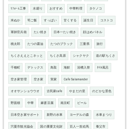
ﾘﾌｫｰﾑ工事
水廻り
おすすめ
中華料理
タケノコ
米ぬか
筍ご飯
すっぱい
甘くする
誕生日
コストコ
軍師官兵衛
たい焼き
日本一たい焼き
顔はめパネル
桃太郎
たつの醤油
たつのブラック
三重県
旅行
ちくさええとこネッと
ちくさ高原
シャクヤク
道の駅ちくさ
千種町
デトックス
鳥取
海鮮
浴槽入替
ﾀｲﾙ風呂
空き家管理
空き家
実家
Cafe Salamander
オオサンショウウオ
古民家cafe
やまだの里
のどかな景色
野面積
中華
麻婆豆腐
南京町
ビール
日本空き家サポート
新野の水車
ヨーデルの森
水車まつり
宍粟市観光協会
国の重要文化財
百人一首絵馬
養父市