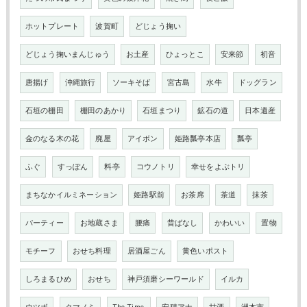
ホットプレート
波賀町
どじょう掬い
どじょう掬いまんじゅう
お土産
ひょっとこ
安来節
初音
唐揚げ
沖縄旅行
ソーキそば
宮古島
水牛
ドッグラン
石垣の棚田
棚田のあかり
石垣まつり
鉱石の道
日本遺産
金のなる木の花
廃屋
アイボン
姫路瓢亭本店
瓢亭
ふぐ
すっぽん
料亭
コウノトリ
幸せをよぶトリ
まちなかイルミネーション
姫路駅前
お茶席
茶道
抹茶
パーティー
お地蔵さま
腰痛
昔ばなし
かわいい
置物
モチーフ
おせち料理
居酒屋ごん
黄色いポスト
しろまるひめ
おせち
神戸須磨シーワールド
イルカ