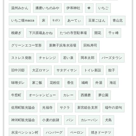
温州みかん
播磨いちのみや
伊和神社
🍓
いちご
いちご畑macca
床
ｷｯﾁﾝ
あーてぃ
豆菜ごはん
青山北
根継ぎ
下川原蔵あかね
たつの市営駐車場
開花
千ヶ峰
グリーンエコー笠形
新舞子浜海水浴場
回転寿司
ストレス発散
チャレンジ
若い泉
岡本太郎
バーズタウン
旧中川邸
大正ロマン
サタディサン
トイレ新設
餃子
味噌ダレ
家ご飯
花粉症
香住
城崎
外湯
海近
牛窓町
オーシャンビュー
カレー
西播磨
夢公園
佐用町観光協会
光福寺
サクラ
新宮総合支所
端午の節句
神河町観光協会
小麦の奴隷
パン
カレーパン
犬島
水没ペンション村
ハンバーグ
ペーロン
焼きドーナツ