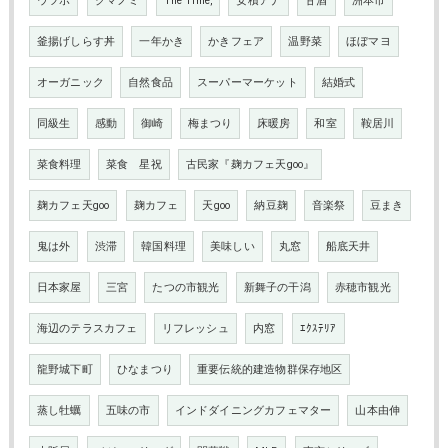
ウツボ
クマノミ
The Time,
安積アナ
甘酒
洲本市
釜揚げしらす丼
一年かき
かきフェア
温野菜
ほぼマヨ
オーガニック
自然食品
スーパーマーケット
結婚式
同級生
感動
御崎
梅まつり
床暖房
和室
鞍居川
菜食料理
菜食 星祝
古民家『麹カフェ天goo』
麹カフェ天goo
麹カフェ
天goo
納豆麹
音楽祭
豆まき
鬼は外
渋滞
韓国料理
美味しい
丸窓
船底天井
日本家屋
三宮
たつの市観光
新舞子の干潟
赤穂市観光
海辺のテラスカフェ
リフレッシュ
内窓
ｴｸｽﾃﾘｱ
龍野城下町
ひなまつり
重要伝統的建造物群保存地区
蒸し牡蠣
五味の市
インドダイニングカフェマター
山本由伸