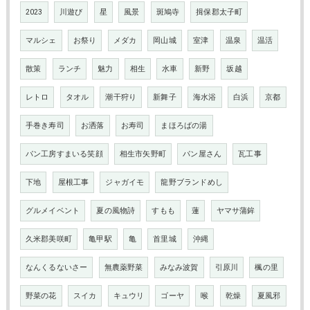
2023
川遊び
星
風景
斑鳩寺
揖保郡太子町
マルシェ
お祭り
メダカ
岡山城
室津
温泉
温活
散策
ランチ
魅力
相生
水車
新野
坂越
レトロ
タオル
潮干狩り
新舞子
海水浴
白浜
京都
手巻き寿司
お洒落
お寿司
まほろばの湯
パン工房すまいる笑顔
相生市矢野町
パン屋さん
瓦工事
下地
屋根工事
ジャガイモ
龍野ブランドめし
グルメイベント
夏の風物詩
すもも
蓮
ヤマサ蒲鉾
久米郡美咲町
亀甲駅
亀
首里城
沖縄
なんくるないさー
無農薬野菜
みなみ波賀
引原川
楓の里
野菜の花
スイカ
キュウリ
ゴーヤ
喉
乾燥
夏風邪