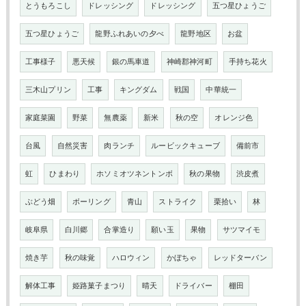
とうもろこし
ドレッシング
ドレッシング
五つ星ひょうご
五つ星ひょうご
龍野ふれあいの夕べ
龍野地区
お盆
工事様子
悪天候
銀の馬車道
神崎郡神河町
手持ち花火
三木山プリン
工事
キングダム
戦国
中華統一
家庭菜園
野菜
無農薬
新米
秋の空
オレンジ色
台風
自然災害
肉ランチ
ルービックキューブ
備前市
虹
ひまわり
ホソミオツネントンボ
秋の果物
渋皮煮
ぶどう畑
ボーリング
青山
ストライク
栗拾い
林
岐阜県
白川郷
合掌造り
願い玉
果物
サツマイモ
焼き芋
秋の味覚
ハロウィン
かぼちゃ
レッドターバン
解体工事
姫路菓子まつり
晴天
ドライバー
棚田