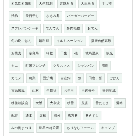
和気郡和気町
天体観測
皆既月食
天王星食
干し柿
渋柿
天日干し
ささみ丼
バーガーバーガー
スフレパンケーキ
てんてん
多肉植物
おでん
冬の晩ごはん
鍋料理
イルミネーション
播磨自然高原
お蕎麦
奈良県
吟松
日生
磯
城崎温泉
観光
カニ
町家フレンチ
クリスマス
シャンパン
海鳥
カモメ
農業
囲炉裏
自在鉤
魚
田舎、畑
ごはん
古民家風
山林
年賀状
お年玉
当選番号
播磨地域
移住相談会
大阪
大寒波
積雪
災害
雪だるま
漏水
配管
通水
赤穂
節分
恵方巻
巻きずし
みつ梅まつり
世界の梅公園
ありなしファーム
キャンプ