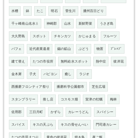
水槽
鉢
たこ
明石
菅生川
播州百日どり
千ヶ峰南山名水💧
神崎郡
山水
新鮮野菜
うさぎ島
大久野島
スポット
チキンカツ
かじゅまる
フルーツ
パフェ
近代産業遺産
錫の鉱山
ぶどう
物置
ﾌﾟﾚﾊﾌﾞ
建て替え
たつの市役所
無料給水スポット
熱中症
彼岸花
金木犀
子犬
パピヨン
癒し
ラジオ
西播磨フロンティア祭り
播磨科学公園都市
芝生広場
スタンプラリー
推し店
コスモス畑
室津の牡蠣
梅林
佐用郡
三日月町
かずら
カレーうどん
スパイシー
スパイス
キスの天ぷら
キスの骨せんべい
門司港カレー
たつの市民まつり
黄色の彼岸花
焼き鳥
夜ご飯