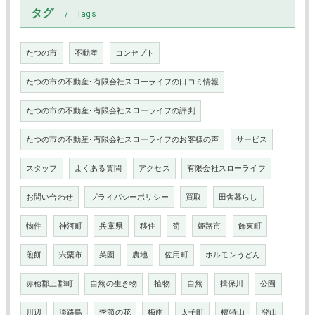
タグ
Tags
たつの市
不動産
コンセプト
たつの市の不動産･有限会社スローライフの口コミ情報
たつの市の不動産･有限会社スローライフの評判
たつの市の不動産･有限会社スローライフのお客様の声
サービス
スタッフ
よくある質問
アクセス
有限会社スローライフ
お問い合わせ
プライバシーポリシー
買取
田舎暮らし
物件
神河町
兵庫県
移住
筍
姫路市
飾東町
煎餅
宍粟市
菜園
農地
佐用町
ホルモンうどん
赤穂郡上郡町
自然の生き物
植物
自然
揖保川
公園
川辺
淡路島
季節の花
梅雨
太子町
檀特山
登山