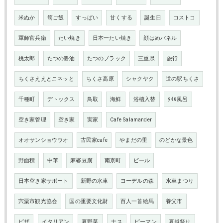
米ぬか
筍ご飯
すっぱい
甘くする
誕生日
コストコ
軍師官兵衛
たい焼き
日本一たい焼き
顔はめパネル
桃太郎
たつの醤油
たつのブラック
三重県
旅行
ちくさええとこネッと
ちくさ高原
シャクヤク
道の駅ちくさ
千種町
デトックス
鳥取
海鮮
浴槽入替
ﾀｲﾙ風呂
空き家管理
空き家
実家
Cafe Salamander
オオサンショウウオ
古民家cafe
やまだの里
のどかな景色
野面積
中華
麻婆豆腐
南京町
ビール
日本空き家サポート
新野の水車
ヨーデルの森
水車まつり
宍粟市観光協会
国の重要文化財
百人一首絵馬
養父市
ピザ
イタリアン
夏野菜,
ナス
ピーマン
夏越祭り