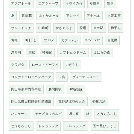
アクアホール
エフシャープ
キウイの花
草抜き
除草
夏
紫陽花
あすかホール
アジサイ
アナベル
内装工事
サンドイッチ
山崎町
かざぐるま
役場
道の駅
梅干し
青梅
3日干し
ツバメ
カブトムシ
ﾘﾉﾍﾞｰｼｮﾝ
自販機
満奇洞
洞窟
神秘的
カブトムシドーム
えばらの森
クワガタ
ローストビーフ丼
いがらし
コンナトコロニハンバーグ
古墳
ヴィーナスロード
岡山県瀬戸内市牛窓
勝間田駅
JR姫新線
岡山県勝田郡勝央町勝間田
龍野納涼花火大会
壱枚乃絵
パンケーキ
チーズタッカルビ
暑い夏
鍋
とうもろこし
とうもろこし
ドレッシング
ドレッシング
五つ星ひょうご