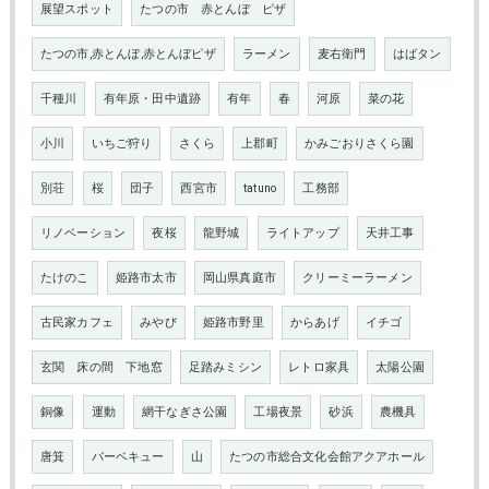
展望スポット
たつの市 赤とんぼ ピザ
たつの市,赤とんぼ,赤とんぼピザ
ラーメン
麦右衛門
はばタン
千種川
有年原・田中遺跡
有年
春
河原
菜の花
小川
いちご狩り
さくら
上郡町
かみごおりさくら園
別荘
桜
団子
西宮市
tatuno
工務部
リノベーション
夜桜
龍野城
ライトアップ
天井工事
たけのこ
姫路市太市
岡山県真庭市
クリーミーラーメン
古民家カフェ
みやび
姫路市野里
からあげ
イチゴ
玄関 床の間 下地窓
足踏みミシン
レトロ家具
太陽公園
銅像
運動
網干なぎさ公園
工場夜景
砂浜
農機具
唐箕
バーベキュー
山
たつの市総合文化会館アクアホール