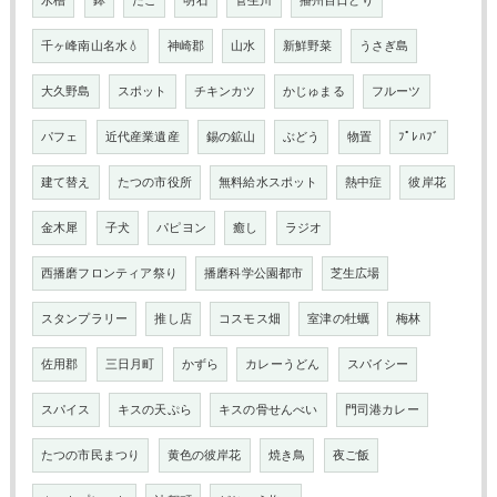
水槽
鉢
たこ
明石
菅生川
播州百日どり
千ヶ峰南山名水💧
神崎郡
山水
新鮮野菜
うさぎ島
大久野島
スポット
チキンカツ
かじゅまる
フルーツ
パフェ
近代産業遺産
錫の鉱山
ぶどう
物置
ﾌﾟﾚﾊﾌﾞ
建て替え
たつの市役所
無料給水スポット
熱中症
彼岸花
金木犀
子犬
パピヨン
癒し
ラジオ
西播磨フロンティア祭り
播磨科学公園都市
芝生広場
スタンプラリー
推し店
コスモス畑
室津の牡蠣
梅林
佐用郡
三日月町
かずら
カレーうどん
スパイシー
スパイス
キスの天ぷら
キスの骨せんべい
門司港カレー
たつの市民まつり
黄色の彼岸花
焼き鳥
夜ご飯