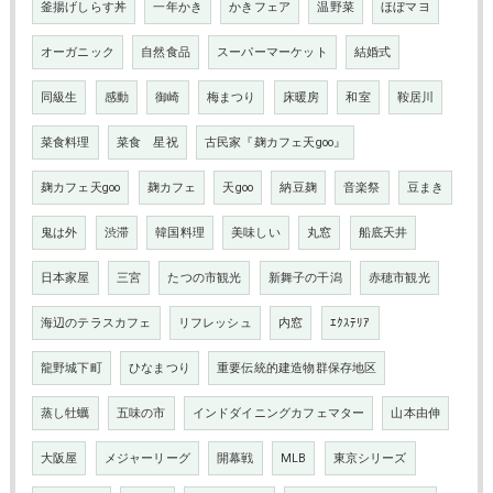
釜揚げしらす丼
一年かき
かきフェア
温野菜
ほぼマヨ
オーガニック
自然食品
スーパーマーケット
結婚式
同級生
感動
御崎
梅まつり
床暖房
和室
鞍居川
菜食料理
菜食 星祝
古民家『麹カフェ天goo』
麹カフェ天goo
麹カフェ
天goo
納豆麹
音楽祭
豆まき
鬼は外
渋滞
韓国料理
美味しい
丸窓
船底天井
日本家屋
三宮
たつの市観光
新舞子の干潟
赤穂市観光
海辺のテラスカフェ
リフレッシュ
内窓
ｴｸｽﾃﾘｱ
龍野城下町
ひなまつり
重要伝統的建造物群保存地区
蒸し牡蠣
五味の市
インドダイニングカフェマター
山本由伸
大阪屋
メジャーリーグ
開幕戦
MLB
東京シリーズ