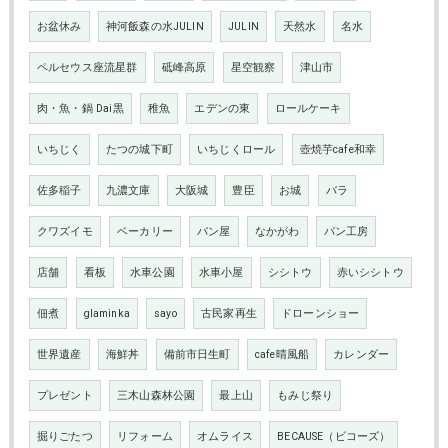
お盆休み
神河飯森の水JULIN
JULIN
天然水
名水
ペルセウス座流星群
砥峰高原
星空観察
津山市
肉・魚・鍋 Dai黒
稚魚
エデンの東
ロールケーキ
いちじく
たつの城下町
いちじくロール
壺焼芋cafe和幸
佐多稲子
九濃文庫
大阪城
豊臣
お城
バラ
クワズイモ
ベーカリー
パン屋
なかがわ
パン工房
店舗
看板
水車公園
水車小屋
シシトウ
赤いシシトウ
佃煮
glaminka
sayo
古民家再生
ドローンショー
世界遺産
海鮮丼
備前市日生町
cafe晴風船
カレンダー
プレゼント
三木山森林公園
最上山
もみじ祭り
掘りごたつ
リフォーム
オムライス
BECAUSE（ビコーズ）