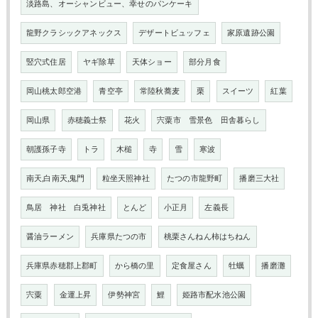
淡路島、オーシャンビュー、幸せのパンケーキ
龍野クラシックアネックス
デザートビュッフェ
家原遺跡公園
竪穴式住居
ヤギ除草
天体ショー
部分月食
岡山桃太郎空港
青空亭
常陸秋蕎麦
栗
スイーツ
紅葉
岡山県
赤穂義士祭
花火
宍粟市 雪景色 田舎暮らし
朝護孫子寺
トラ
木槌
寺
雪
寒波
南天,白南天,鬼門
粒坐天照神社
たつの市龍野町
播磨三大社
鳥居 神社 白兎神社
とんど
小正月
左義長
醤油ラーメン
兵庫県たつの市
桃栗さんねん柿はちねん
兵庫県赤穂郡上郡町
から橋の里
定食屋さん
牡蠣
播磨灘
宍粟
金運上昇
伊勢神宮
鯉
姫路市配水池公園