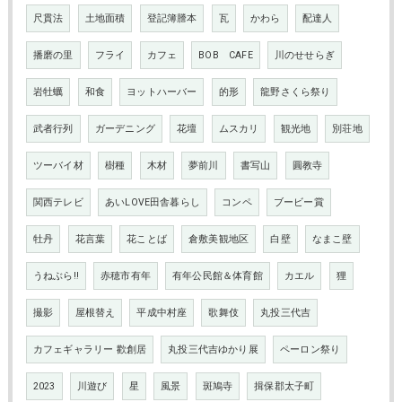
尺貫法
土地面積
登記簿謄本
瓦
かわら
配達人
播磨の里
フライ
カフェ
BOB CAFE
川のせせらぎ
岩牡蠣
和食
ヨットハーバー
的形
龍野さくら祭り
武者行列
ガーデニング
花壇
ムスカリ
観光地
別荘地
ツーバイ材
樹種
木材
夢前川
書写山
圓教寺
関西テレビ
あいLOVE田舎暮らし
コンペ
ブービー賞
牡丹
花言葉
花ことば
倉敷美観地区
白壁
なまこ壁
うねぶら‼
赤穂市有年
有年公民館＆体育館
カエル
狸
撮影
屋根替え
平成中村座
歌舞伎
丸投三代吉
カフェギャラリー 歡創居
丸投三代吉ゆかり展
ペーロン祭り
2023
川遊び
星
風景
斑鳩寺
揖保郡太子町