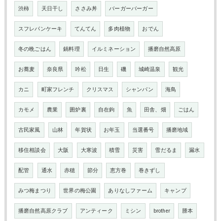
渋柿
天日干し
ささみ丼
バーガーバーガー
スフレパンケーキ
てんてん
多肉植物
おでん
冬の晩ごはん
鍋料理
イルミネーション
播磨自然高原
お蕎麦
奈良県
吟松
日生
磯
城崎温泉
観光
カニ
町家フレンチ
クリスマス
シャンパン
海鳥
カモメ
農業
囲炉裏
自在鉤
魚
田舎、畑
ごはん
古民家風
山林
年賀状
お年玉
当選番号
播磨地域
移住相談会
大阪
大寒波
積雪
災害
雪だるま
漏水
配管
通水
赤穂
節分
恵方巻
巻きずし
みつ梅まつり
世界の梅公園
ありなしファーム
キャンプ
播磨自然高原クラブ
アンティーク
ミシン
brother
謄本