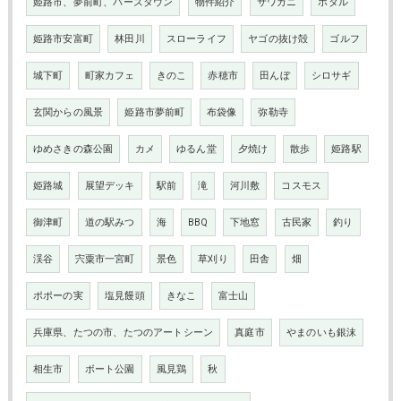
姫路市、夢前町、バーズタウン
物件紹介
サワガニ
ホタル
姫路市安富町
林田川
スローライフ
ヤゴの抜け殻
ゴルフ
城下町
町家カフェ
きのこ
赤穂市
田んぼ
シロサギ
玄関からの風景
姫路市夢前町
布袋像
弥勒寺
ゆめさきの森公園
カメ
ゆるん堂
夕焼け
散歩
姫路駅
姫路城
展望デッキ
駅前
滝
河川敷
コスモス
御津町
道の駅みつ
海
BBQ
下地窓
古民家
釣り
渓谷
宍粟市一宮町
景色
草刈り
田舎
畑
ポポーの実
塩見饅頭
きなこ
富士山
兵庫県、たつの市、たつのアートシーン
真庭市
やまのいも銀沫
相生市
ボート公園
風見鶏
秋