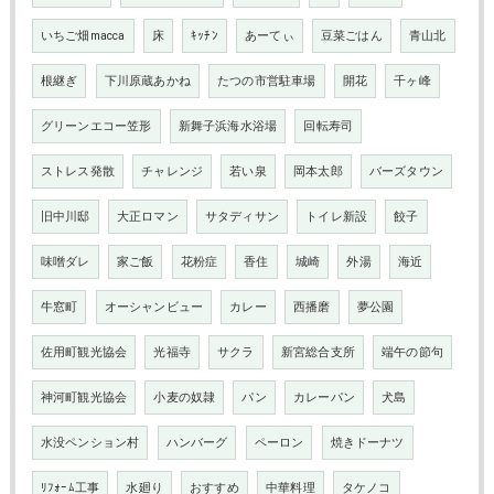
いちご畑macca
床
ｷｯﾁﾝ
あーてぃ
豆菜ごはん
青山北
根継ぎ
下川原蔵あかね
たつの市営駐車場
開花
千ヶ峰
グリーンエコー笠形
新舞子浜海水浴場
回転寿司
ストレス発散
チャレンジ
若い泉
岡本太郎
バーズタウン
旧中川邸
大正ロマン
サタディサン
トイレ新設
餃子
味噌ダレ
家ご飯
花粉症
香住
城崎
外湯
海近
牛窓町
オーシャンビュー
カレー
西播磨
夢公園
佐用町観光協会
光福寺
サクラ
新宮総合支所
端午の節句
神河町観光協会
小麦の奴隷
パン
カレーパン
犬島
水没ペンション村
ハンバーグ
ペーロン
焼きドーナツ
ﾘﾌｫｰﾑ工事
水廻り
おすすめ
中華料理
タケノコ