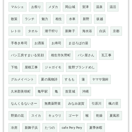
マルシェ
お祭り
メダカ
岡山城
室津
温泉
温活
散策
ランチ
魅力
相生
水車
新野
坂越
レトロ
タオル
潮干狩り
新舞子
海水浴
白浜
京都
手巻き寿司
お洒落
お寿司
まほろばの湯
パン工房すまいる笑顔
相生市矢野町
パン屋さん
瓦工事
下地
屋根工事
ジャガイモ
龍野ブランドめし
グルメイベント
夏の風物詩
すもも
蓮
ヤマサ蒲鉾
久米郡美咲町
亀甲駅
亀
首里城
沖縄
なんくるないさー
無農薬野菜
みなみ波賀
引原川
楓の里
野菜の花
スイカ
キュウリ
ゴーヤ
喉
乾燥
夏風邪
冷房
新舞子浜
たつの
cafe Pery Pery
夏季休暇