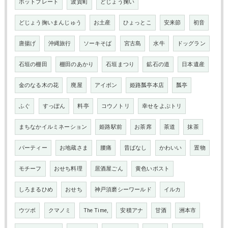
ホットプレート
波賀町
どじょう掬い
どじょう掬いまんじゅう
お土産
ひょっとこ
安来節
初音
唐揚げ
沖縄旅行
ソーキそば
宮古島
水牛
ドッグラン
石垣の棚田
棚田のあかり
石垣まつり
鉱石の道
日本遺産
金のなる木の花
廃屋
アイボン
姫路瓢亭本店
瓢亭
ふぐ
すっぽん
料亭
コウノトリ
幸せをよぶトリ
まちなかイルミネーション
姫路駅前
お茶席
茶道
抹茶
パーティー
お地蔵さま
腰痛
昔ばなし
かわいい
置物
モチーフ
おせち料理
居酒屋ごん
黄色いポスト
しろまるひめ
おせち
神戸須磨シーワールド
イルカ
ウツボ
クマノミ
The Time,
安積アナ
甘酒
洲本市