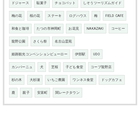
ドジャース
駄菓子
チョコバット
しそうツーリズムガイド
梅の花
桜の花
ステーキ
ログハウス
梅
FIELD CAFE
和食と珈琲
たつの市神岡町
お花見
NAKAZAKI
コーヒー
龍野公園
さくら祭
名古山霊苑
姫路観光コンベンションビューロー
伊部駅
UDO
カンパーニュ
犬
芝桜
子ども食堂
コープ龍野店
杉の木
大杉漣
いちご農園
ワンネス食堂
ドッグカフェ
鹿
親子
安富町
関レークタウン