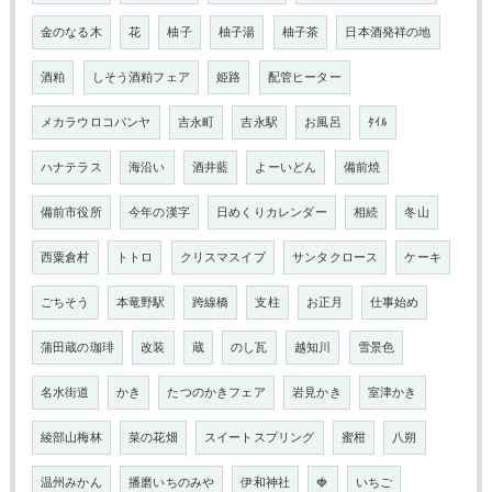
金のなる木
花
柚子
柚子湯
柚子茶
日本酒発祥の地
酒粕
しそう酒粕フェア
姫路
配管ヒーター
メカラウロコパンヤ
吉永町
吉永駅
お風呂
ﾀｲﾙ
ハナテラス
海沿い
酒井藍
よーいどん
備前焼
備前市役所
今年の漢字
日めくりカレンダー
相続
冬山
西粟倉村
トトロ
クリスマスイブ
サンタクロース
ケーキ
ごちそう
本竜野駅
跨線橋
支柱
お正月
仕事始め
蒲田蔵の珈琲
改装
蔵
のし瓦
越知川
雪景色
名水街道
かき
たつのかきフェア
岩見かき
室津かき
綾部山梅林
菜の花畑
スイートスプリング
蜜柑
八朔
温州みかん
播磨いちのみや
伊和神社
🍓
いちご