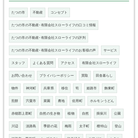
たつの市
不動産
コンセプト
たつの市の不動産･有限会社スローライフの口コミ情報
たつの市の不動産･有限会社スローライフの評判
たつの市の不動産･有限会社スローライフのお客様の声
サービス
スタッフ
よくある質問
アクセス
有限会社スローライフ
お問い合わせ
プライバシーポリシー
買取
田舎暮らし
物件
神河町
兵庫県
移住
筍
姫路市
飾東町
煎餅
宍粟市
菜園
農地
佐用町
ホルモンうどん
赤穂郡上郡町
自然の生き物
植物
自然
揖保川
公園
川辺
淡路島
季節の花
梅雨
太子町
檀特山
登山