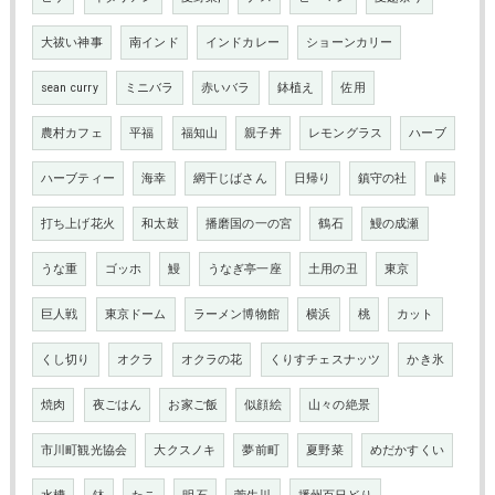
大祓い神事
南インド
インドカレー
ショーンカリー
sean curry
ミニバラ
赤いバラ
鉢植え
佐用
農村カフェ
平福
福知山
親子丼
レモングラス
ハーブ
ハーブティー
海幸
網干じばさん
日帰り
鎮守の社
峠
打ち上げ花火
和太鼓
播磨国の一の宮
鶴石
鰻の成瀬
うな重
ゴッホ
鰻
うなぎ亭一座
土用の丑
東京
巨人戦
東京ドーム
ラーメン博物館
横浜
桃
カット
くし切り
オクラ
オクラの花
くりすチェスナッツ
かき氷
焼肉
夜ごはん
お家ご飯
似顔絵
山々の絶景
市川町観光協会
大クスノキ
夢前町
夏野菜
めだかすくい