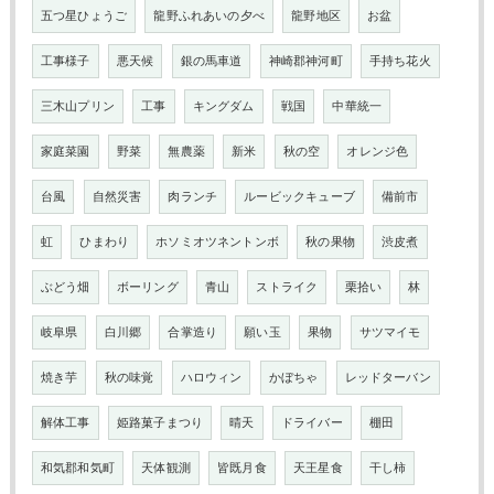
五つ星ひょうご
龍野ふれあいの夕べ
龍野地区
お盆
工事様子
悪天候
銀の馬車道
神崎郡神河町
手持ち花火
三木山プリン
工事
キングダム
戦国
中華統一
家庭菜園
野菜
無農薬
新米
秋の空
オレンジ色
台風
自然災害
肉ランチ
ルービックキューブ
備前市
虹
ひまわり
ホソミオツネントンボ
秋の果物
渋皮煮
ぶどう畑
ボーリング
青山
ストライク
栗拾い
林
岐阜県
白川郷
合掌造り
願い玉
果物
サツマイモ
焼き芋
秋の味覚
ハロウィン
かぼちゃ
レッドターバン
解体工事
姫路菓子まつり
晴天
ドライバー
棚田
和気郡和気町
天体観測
皆既月食
天王星食
干し柿