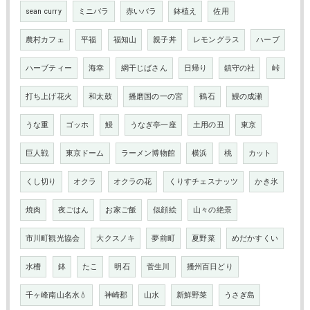
sean curry
ミニバラ
赤いバラ
鉢植え
佐用
農村カフェ
平福
福知山
親子丼
レモングラス
ハーブ
ハーブティー
海幸
網干じばさん
日帰り
鎮守の社
峠
打ち上げ花火
和太鼓
播磨国の一の宮
鶴石
鰻の成瀬
うな重
ゴッホ
鰻
うなぎ亭一座
土用の丑
東京
巨人戦
東京ドーム
ラーメン博物館
横浜
桃
カット
くし切り
オクラ
オクラの花
くりすチェスナッツ
かき氷
焼肉
夜ごはん
お家ご飯
似顔絵
山々の絶景
市川町観光協会
大クスノキ
夢前町
夏野菜
めだかすくい
水槽
鉢
たこ
明石
菅生川
播州百日どり
千ヶ峰南山名水💧
神崎郡
山水
新鮮野菜
うさぎ島