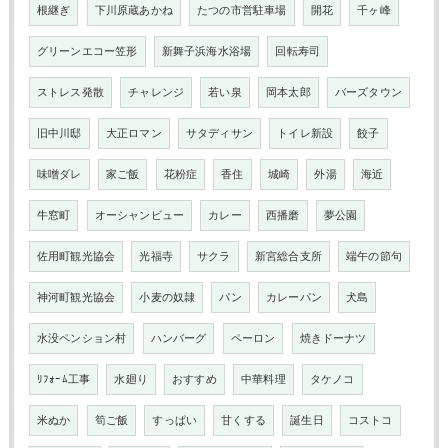
根継ぎ
下川原蔵あかね
たつの市営駐車場
開花
千ヶ峰
グリーンエコー笠形
新舞子浜海水浴場
回転寿司
ストレス発散
チャレンジ
若い泉
岡本太郎
バーズタウン
旧中川邸
大正ロマン
サタディサン
トイレ新設
餃子
味噌ダレ
家ご飯
花粉症
香住
城崎
外湯
海近
牛窓町
オーシャンビュー
カレー
西播磨
夢公園
佐用町観光協会
光福寺
サクラ
新宮総合支所
端午の節句
神河町観光協会
小麦の奴隷
パン
カレーパン
犬島
水没ペンション村
ハンバーグ
ペーロン
焼きドーナツ
ﾘﾌｫｰﾑ工事
水廻り
おすすめ
中華料理
タケノコ
米ぬか
筍ご飯
すっぱい
甘くする
誕生日
コストコ