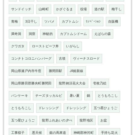
サンドイッチ
山崎町
かざぐるま
役場
道の駅
梅干し
青梅
3日干し
ツバメ
カブトムシ
ﾘﾉﾍﾞｰｼｮﾝ
自販機
満奇洞
洞窟
神秘的
カブトムシドーム
えばらの森
クワガタ
ローストビーフ丼
いがらし
コンナトコロニハンバーグ
古墳
ヴィーナスロード
岡山県瀬戸内市牛窓
勝間田駅
JR姫新線
岡山県勝田郡勝央町勝間田
龍野納涼花火大会
壱枚乃絵
パンケーキ
チーズタッカルビ
暑い夏
鍋
とうもろこし
とうもろこし
ドレッシング
ドレッシング
五つ星ひょうご
五つ星ひょうご
龍野ふれあいの夕べ
龍野地区
お盆
工事様子
悪天候
銀の馬車道
神崎郡神河町
手持ち花火