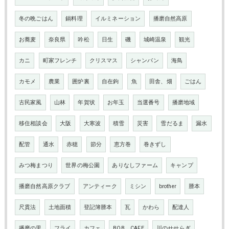
冬の晩ごはん
鍋料理
イルミネーション
播磨自然高原
お蕎麦
奈良県
吟松
日生
磯
城崎温泉
観光
カニ
町家フレンチ
クリスマス
シャンパン
海鳥
カモメ
農業
囲炉裏
自在鉤
魚
田舎、畑
ごはん
古民家風
山林
年賀状
お年玉
当選番号
播磨地域
移住相談会
大阪
大寒波
積雪
災害
雪だるま
漏水
配管
通水
赤穂
節分
恵方巻
巻きずし
みつ梅まつり
世界の梅公園
ありなしファーム
キャンプ
播磨自然高原クラブ
アンティーク
ミシン
brother
謄本
尺貫法
土地面積
登記簿謄本
瓦
かわら
配達人
播磨の里
フライ
カフェ
BOB CAFE
川のせせらぎ