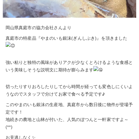
岡山県真庭市の協力会社さんより
真庭市の特産品『やまのいも銀沫(ぎんしぶき)』を頂きました
強い粘りと独特の風味がありアクが少なくとろけるような食感と
いう美味しそうな説明文に期待が膨らみます
切ったりすりおろしたりしてから時間が経っても変色しにくいよ
うなのでスタッフで分けてお家で食べる予定です♪
このやまのいも銀沫の生産地、真庭市から数日後に物件が登場予
定です！
地続きの農地と山林が付いた、人気のぽつんと一軒家ですよ～
(^^)
お見逃しなく✨