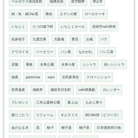
ペルセウス座流星群
砥峰高原
星空観察
津山市
肉・魚・鍋 Dai黒
稚魚
エデンの東
ロールケーキ
いちじく
たつの城下町
いちじくロール
壺焼芋cafe和幸
佐多稲子
九濃文庫
大阪城
豊臣
お城
バラ
クワズイモ
ベーカリー
パン屋
なかがわ
パン工房
店舗
看板
水車公園
水車小屋
シシトウ
赤いシシトウ
佃煮
glaminka
sayo
古民家再生
ドローンショー
世界遺産
海鮮丼
備前市日生町
cafe晴風船
カレンダー
プレゼント
三木山森林公園
最上山
もみじ祭り
掘りごたつ
リフォーム
オムライス
BECAUSE（ビコーズ）
金のなる木
花
柚子
柚子湯
柚子茶
日本酒発祥の地