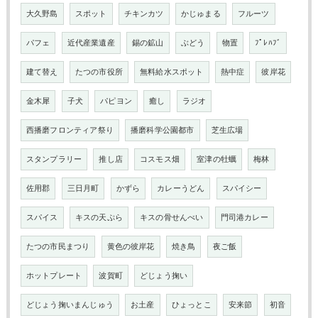
大久野島
スポット
チキンカツ
かじゅまる
フルーツ
パフェ
近代産業遺産
錫の鉱山
ぶどう
物置
ﾌﾟﾚﾊﾌﾞ
建て替え
たつの市役所
無料給水スポット
熱中症
彼岸花
金木犀
子犬
パピヨン
癒し
ラジオ
西播磨フロンティア祭り
播磨科学公園都市
芝生広場
スタンプラリー
推し店
コスモス畑
室津の牡蠣
梅林
佐用郡
三日月町
かずら
カレーうどん
スパイシー
スパイス
キスの天ぷら
キスの骨せんべい
門司港カレー
たつの市民まつり
黄色の彼岸花
焼き鳥
夜ご飯
ホットプレート
波賀町
どじょう掬い
どじょう掬いまんじゅう
お土産
ひょっとこ
安来節
初音