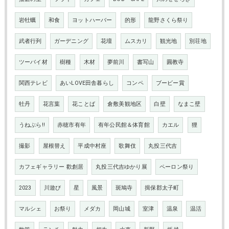
岩牡蠣
和食
ヨットハーバー
的形
龍野さくら祭り
武者行列
ガーデニング
花壇
ムスカリ
観光地
別荘地
ツーバイ材
樹種
木材
夢前川
書写山
圓教寺
関西テレビ
あいLOVE田舎暮らし
コンペ
ブービー賞
牡丹
花言葉
花ことば
倉敷美観地区
白壁
なまこ壁
うねぶら‼
赤穂市有年
有年公民館＆体育館
カエル
狸
撮影
屋根替え
平成中村座
歌舞伎
丸投三代吉
カフェギャラリー 歡創居
丸投三代吉ゆかり展
ペーロン祭り
2023
川遊び
星
風景
斑鳩寺
揖保郡太子町
マルシェ
お祭り
メダカ
岡山城
室津
温泉
温活