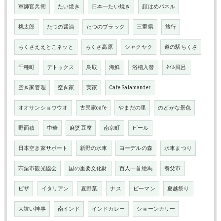
軍師官兵衛
たい焼き
日本一たい焼き
顔はめパネル
桃太郎
たつの醤油
たつのブラック
三重県
旅行
ちくさええとこネッと
ちくさ高原
シャクヤク
道の駅ちくさ
千種町
デトックス
鳥取
海鮮
浴槽入替
ﾀｲﾙ風呂
空き家管理
空き家
実家
Cafe Salamander
オオサンショウウオ
古民家cafe
やまだの里
のどかな景色
野面積
中華
麻婆豆腐
南京町
ビール
日本空き家サポート
新野の水車
ヨーデルの森
水車まつり
宍粟市観光協会
国の重要文化財
百人一首絵馬
養父市
ピザ
イタリアン
夏野菜,
ナス
ピーマン
夏越祭り
大祓い神事
南インド
インドカレー
ショーンカリー