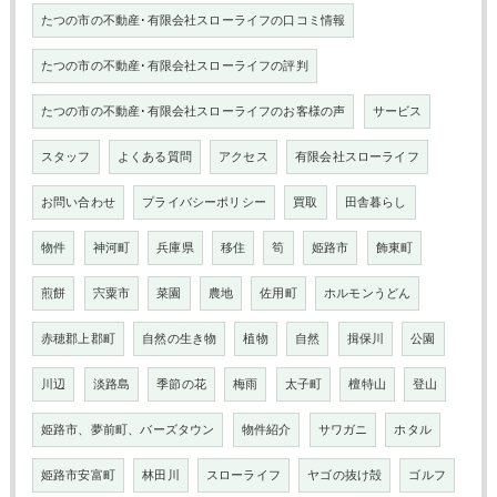
たつの市の不動産･有限会社スローライフの口コミ情報
たつの市の不動産･有限会社スローライフの評判
たつの市の不動産･有限会社スローライフのお客様の声
サービス
スタッフ
よくある質問
アクセス
有限会社スローライフ
お問い合わせ
プライバシーポリシー
買取
田舎暮らし
物件
神河町
兵庫県
移住
筍
姫路市
飾東町
煎餅
宍粟市
菜園
農地
佐用町
ホルモンうどん
赤穂郡上郡町
自然の生き物
植物
自然
揖保川
公園
川辺
淡路島
季節の花
梅雨
太子町
檀特山
登山
姫路市、夢前町、バーズタウン
物件紹介
サワガニ
ホタル
姫路市安富町
林田川
スローライフ
ヤゴの抜け殻
ゴルフ