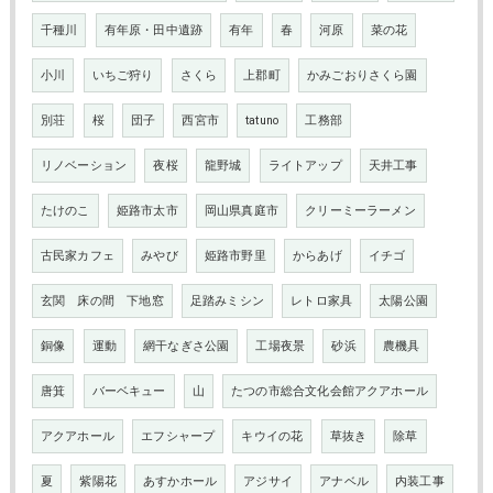
千種川
有年原・田中遺跡
有年
春
河原
菜の花
小川
いちご狩り
さくら
上郡町
かみごおりさくら園
別荘
桜
団子
西宮市
tatuno
工務部
リノベーション
夜桜
龍野城
ライトアップ
天井工事
たけのこ
姫路市太市
岡山県真庭市
クリーミーラーメン
古民家カフェ
みやび
姫路市野里
からあげ
イチゴ
玄関 床の間 下地窓
足踏みミシン
レトロ家具
太陽公園
銅像
運動
網干なぎさ公園
工場夜景
砂浜
農機具
唐箕
バーベキュー
山
たつの市総合文化会館アクアホール
アクアホール
エフシャープ
キウイの花
草抜き
除草
夏
紫陽花
あすかホール
アジサイ
アナベル
内装工事