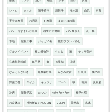
散策
ランチ
魅力
相生
水車
新野
坂越
レトロ
タオル
潮干狩り
新舞子
海水浴
白浜
京都
手巻き寿司
お洒落
お寿司
まほろばの湯
パン工房すまいる笑顔
相生市矢野町
パン屋さん
瓦工事
下地
屋根工事
ジャガイモ
龍野ブランドめし
グルメイベント
夏の風物詩
すもも
蓮
ヤマサ蒲鉾
久米郡美咲町
亀甲駅
亀
首里城
沖縄
なんくるないさー
無農薬野菜
みなみ波賀
引原川
楓の里
野菜の花
スイカ
キュウリ
ゴーヤ
喉
乾燥
夏風邪
冷房
新舞子浜
たつの
cafe Pery Pery
夏季休暇
お盆休み
神河飯森の水JULIN
JULIN
天然水
名水