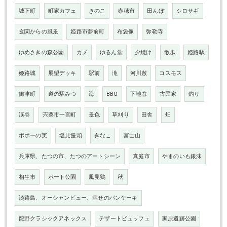
城下町
町家カフェ
きのこ
赤穂市
田んぼ
シロサギ
玄関からの風景
姫路市夢前町
布袋像
弥勒寺
ゆめさきの森公園
カメ
ゆるん堂
夕焼け
散歩
姫路駅
姫路城
展望デッキ
駅前
滝
河川敷
コスモス
御津町
道の駅みつ
海
BBQ
下地窓
古民家
釣り
渓谷
宍粟市一宮町
景色
草刈り
田舎
畑
ポポーの実
塩見饅頭
きなこ
富士山
兵庫県、たつの市、たつのアートシーン
真庭市
やまのいも銀沫
相生市
ボート公園
風見鶏
秋
淡路島、オーシャンビュー、幸せのパンケーキ
龍野クラシックアネックス
デザートビュッフェ
家原遺跡公園