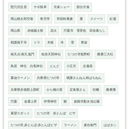
竪穴式住居
ヤギ除草
天体ショー
部分月食
岡山桃太郎空港
青空亭
常陸秋蕎麦
栗
スイーツ
紅葉
岡山県
赤穂義士祭
花火
宍粟市 雪景色 田舎暮らし
朝護孫子寺
トラ
木槌
寺
雪
寒波
南天,白南天,鬼門
粒坐天照神社
たつの市龍野町
播磨三大社
鳥居 神社 白兎神社
とんど
小正月
左義長
醤油ラーメン
兵庫県たつの市
桃栗さんねん柿はちねん
兵庫県赤穂郡上郡町
から橋の里
定食屋さん
牡蠣
播磨灘
宍粟
金運上昇
伊勢神宮
鯉
姫路市配水池公園
展望スポット
たつの市 赤とんぼ ピザ
たつの市,赤とんぼ,赤とんぼピザ
ラーメン
麦右衛門
はばタン