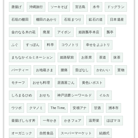
唐揚げ
沖縄旅行
ソーキそば
宮古島
水牛
ドッグラン
石垣の棚田
棚田のあかり
石垣まつり
鉱石の道
日本遺産
金のなる木の花
廃屋
アイボン
姫路瓢亭本店
瓢亭
ふぐ
すっぽん
料亭
コウノトリ
幸せをよぶトリ
まちなかイルミネーション
姫路駅前
お茶席
茶道
抹茶
パーティー
お地蔵さま
腰痛
昔ばなし
かわいい
置物
モチーフ
おせち料理
居酒屋ごん
黄色いポスト
しろまるひめ
おせち
神戸須磨シーワールド
イルカ
ウツボ
クマノミ
The Time,
安積アナ
甘酒
洲本市
釜揚げしらす丼
一年かき
かきフェア
温野菜
ほぼマヨ
オーガニック
自然食品
スーパーマーケット
結婚式