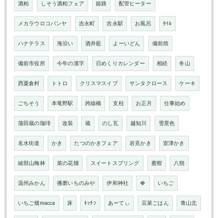
酒粕
しそう酒粕フェア
姫路
配管ヒーター
メカラウロコパンヤ
吉永町
吉永駅
お風呂
ﾀｲﾙ
ハナテラス
海沿い
酒井藍
よーいどん
備前焼
備前市役所
今年の漢字
日めくりカレンダー
相続
冬山
西粟倉村
トトロ
クリスマスイブ
サンタクロース
ケーキ
ごちそう
本竜野駅
跨線橋
支柱
お正月
仕事始め
蒲田蔵の珈琲
改装
蔵
のし瓦
越知川
雪景色
名水街道
かき
たつのかきフェア
岩見かき
室津かき
綾部山梅林
菜の花畑
スイートスプリング
蜜柑
八朔
温州みかん
播磨いちのみや
伊和神社
🍓
いちご
いちご畑macca
床
ｷｯﾁﾝ
あーてぃ
豆菜ごはん
青山北