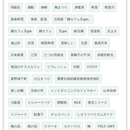
同級生
感動
御崎
梅まつり
床暖房
和室
鞍居川
菜食料理
菜食 星祝
古民家『麹カフェ天goo』
麹カフェ天goo
麹カフェ
天goo
納豆麹
音楽祭
豆まき
鬼は外
渋滞
韓国料理
美味しい
丸窓
船底天井
日本家屋
三宮
たつの市観光
新舞子の干潟
赤穂市観光
海辺のテラスカフェ
リフレッシュ
内窓
ｴｸｽﾃﾘｱ
龍野城下町
ひなまつり
重要伝統的建造物群保存地区
蒸し牡蠣
五味の市
インドダイニングカフェマター
山本由伸
大阪屋
メジャーリーグ
開幕戦
MLB
東京シリーズ
ドジャース
駄菓子
チョコバット
しそうツーリズムガイド
梅の花
桜の花
ステーキ
ログハウス
梅
FIELD CAFE