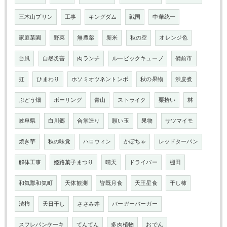
三木山プリン
工事
キングダム
戦国
中華統一
家庭菜園
野菜
無農薬
新米
秋の空
オレンジ色
台風
自然災害
肉ランチ
ルービックキューブ
備前市
虹
ひまわり
ホソミオツネントンボ
秋の果物
渋皮煮
ぶどう畑
ボーリング
青山
ストライク
栗拾い
林
岐阜県
白川郷
合掌造り
願い玉
果物
サツマイモ
焼き芋
秋の味覚
ハロウィン
かぼちゃ
レッドターバン
解体工事
姫路菓子まつり
晴天
ドライバー
棚田
和気郡和気町
天体観測
皆既月食
天王星食
干し柿
渋柿
天日干し
ささみ丼
バーガーバーガー
スフレパンケーキ
てんてん
多肉植物
おでん