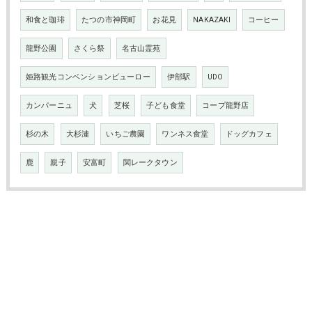
和食と珈琲
たつの市神岡町
お花見
NAKAZAKI
コーヒー
龍野公園
さくら祭
名古山霊苑
姫路観光コンベンションビューロー
伊部駅
UDO
カンパーニュ
犬
芝桜
子ども食堂
コープ龍野店
杉の木
大杉漣
いちご農園
ワンネス食堂
ドッグカフェ
鹿
親子
安富町
関レークタウン